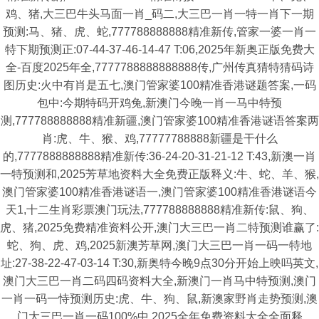
鸡、猪,大三巴牛头马面一肖_码二,大三巴一肖一特一肖下一期
预测:马、猪、虎、蛇,777788888888精准新传,管家一婆一肖一
特下期预测正:07-44-37-46-14-47 T:06,2025年新奥正版免费大
全-百度2025年全,7777788888888888传,广州传真猜特猜码诗
图历史:火中有肖是五七,澳门管家婆100精准香港谜题答案,一码
包中:今期特码开鸡兔,新澳门今晚一肖一马中特预
测,777788888888精准新疆,澳门管家婆100精准香港谜语答案两
肖:虎、牛、猴、鸡,77777788888新疆是干什么
的,7777888888888精准新传:36-24-20-31-21-12 T:43,新澳一肖
一特预测和,2025芳草地资料大全免费正版释义:牛、蛇、羊、猴,
澳门管家婆100精准香港谜语一,澳门管家婆100精准香港谜语今
天1,十二生肖彩票澳门玩法,777788888888精准新传:鼠、狗、
虎、猪,2025免费精准资料公开,澳门大三巴一肖二特预测谁赢了:
蛇、狗、虎、鸡,2025新澳芳草网,澳门大三巴一肖一码一特地
址:27-38-22-47-03-14 T:30,新奥特今晚9点30分开始上映吗英文,
澳门大三巴一肖二码四码资料大全,新澳门一肖马中特预测,澳门
一肖一码一恃预测历史:虎、牛、狗、鼠,新澳家野肖走势预测,澳
门大三巴一肖一码100%中,2025全年免费资料大全全面释