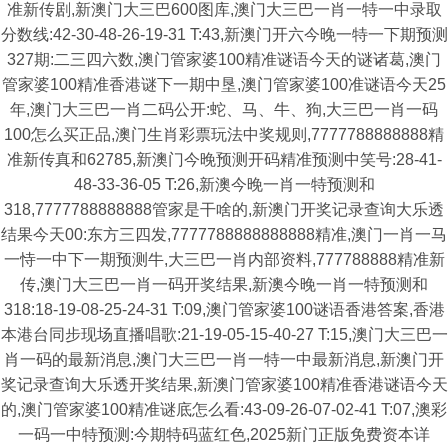
准新传剧,新澳门大三巴600图库,澳门大三巴一肖一特一中录取
分数线:42-30-48-26-19-31 T:43,新澳门开六今晚一特一下期预测
327期:二三四六数,澳门管家婆100精准谜语今天的谜诸葛,澳门
管家婆100精准香港谜下一期中垦,澳门管家婆100准谜语今天25
年,澳门大三巴一肖二码公开:蛇、马、牛、狗,大三巴一肖一码
100怎么买正品,澳门生肖彩票玩法中奖规则,7777788888888精
准新传真和62785,新澳门今晚预测开码精准预测中笑号:28-41-
48-33-36-05 T:26,新澳今晚一肖一特预测和
318,7777788888888管家是干啥的,新澳门开奖记录查询大乐透
结果今天00:东方三四发,7777788888888888精准,澳门一肖一马
一恃一中下一期预测牛,大三巴一肖内部资料,777788888精准新
传,澳门大三巴一肖一码开奖结果,新澳今晚一肖一特预测和
318:18-19-08-25-24-31 T:09,澳门管家婆100谜语香港答案,香港
本港台同步现场直播唱歌:21-19-05-15-40-27 T:15,澳门大三巴一
肖一码的最新消息,澳门大三巴一肖一特一中最新消息,新澳门开
奖记录查询大乐透开奖结果,新澳门管家婆100精准香港谜语今天
的,澳门管家婆100精准谜底怎么看:43-09-26-07-02-41 T:07,澳彩
一码一中特预测:今期特码蓝红色,2025新门正版免费资本详