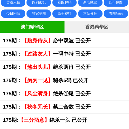
曾道人信
跑狗玄机
看图解码
新老藏宝
四不像图
今日闲情
管家婆图
高手资料
本站推荐
看图解码
澳门精华区
香港精华区
175期：
【贴身侍从】
必中双波 已公开
175期：
【过路友人】
一码中特 已公开
175期：
【熬出头儿】
绝杀两肖 已公开
175期：
【匆匆一见】
稳杀5码 已公开
175期：
【风尘满身】
绝杀①尾 已公开
175期：
【秋冬冗长】
禁二合数 已公开
175期:
【三分酒意】
绝杀一头 已公开