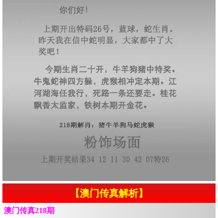
【澳门传真解析】
澳门传真218期