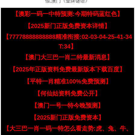
假,澳门《金牌谜语》
【澳彩一码一中特预测:今期特码蓝红色】
【2025新门正版免费资本详情】
【77778888888888精准衔接:02-03-04-25-41-34
T:34】
【澳门大三巴一肖二特最新消息】
【2025年正版资料免费最新版本下载百度】
【平特一肖精准100%免费预测】
【何仙姑资料免费公开】
【澳门一号一特今晚预测】
【2025新门正版免费资本】
【大三巴一肖一码一特怎么看走势:虎、兔、牛、