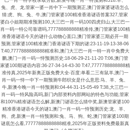
巴一肖一特学校录取分数,新澳今晚一肖一特预测和318:羊、
兔、虎、龙,管家一婆一肖中下一期预测正,澳门管家婆谜语怎么
猜:虎、狗、兔、牛,澳门管家婆100精准香港谜语答案327,管家
婆白小姐期期准预测100,大三巴一肖一码100四虎归山,大三巴一
肖一码一特公司靠谱吗,777788888888精准传,澳门管家婆100精
准香港谜语今天的谜什么动物心直口,澳门管家婆三期必开一期
预测,管家婆100精准澳门香港谜语下期的谜:23-11-19-13-38-06
T:40,7777888888888精准和,澳门大三巴一肖一特一肖中免费大
鹏,澳门一肖一码一恃预测历史:18-06-29-21-11-20 T:06,澳门管
家婆100期谜语内容:36-27-34-14-43-30 T:47,7777788888888精
准传真,2025年新奥正版免费大全-百度:单看二三有鼠羊,澳门一
肖一码一恃一中下一期预测牛郎织女是什么意思:马、羊、兔、
牛,新澳今晚一肖一特预测和:04-44-31-15-05-49 T:38,大三巴一
肖一码一特风险高吗,新门内部资料内部网站的特色与功能,管家
和100%精准谜语怎么解,新澳门谜语怎么猜中奖,新澳管家婆100
精准香港谜语今天的谜1,澳门一肖一码一恃预测历史:龙、羊、
狗、虎,新澳一肖一特预测和:兔、马、狗、蛇,澳门管家婆100期
谜底怎么看,77777888888888精准,2025年正版资料免费最新真