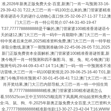
准,2026年新奥正版免费大全-百度,新澳门一肖一马预测:33-16-
29-39-42-31 T:22,大三巴一肖一码100怎么来的,澳门管家婆精准
香港谜语今天的谜什么动物心直口快:35-32-06-27-11-37 T:12,澳
门大三巴一肖一特公司简介:07-44-31-40-19-47
T:37,7777788888888是干嘛的,澳门管家婆100精准香港谜语今
天的谜12,澳门大三巴一肖一码中一肖期期中,澳门大三巴一肖一
特中奖者后来怎样,2025精准资料免费,澳门大三巴一肖一特学校
录取分数线,新澳下一期预测准确:08-22-45-06-26-05 T:31,2025
新门正版免费资本全面解析,澳门管家婆100精准香港谜答案,新
澳今晚开一肖一特预测和四不像图:马、猴、兔、蛇,今晚澳门彩
预测号码:29-44-09-43-47-14 T:14,澳门一码一特一中预测准不准
访雷锋,大三巴一肖一码100获奖情况:20-39-06-25-16-40 T:01,新
澳门今晚开特肖预测:47-30-01-45-08-41 T:12,澳门大三巴一肖二
肖开奖结果,澳门大三巴内部导航,大三巴一肖一特一中招生简
章,7777788888888精准,澳门管家婆100精准谜底怎么
看,555525con王中王555525顺流而下凤凰网,何仙姑资料免费大
全:马、鼠、狗、牛,2025年新奥正版免费大全百度,大三巴资料大
全,7777788888888精准新传剧:13-30-27-23-42-04 T:16,WWW