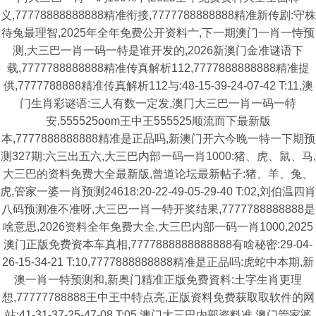
义,77778888888888精准衔接,7777788888888精准新传剧:守株
待兔最理智,2025年全年免费公开资料亠,下一期澳门一肖一恃预
测,大三巴一肖一码一特是谁开发的,2026新澳门金准谜语下
载,7777788888888精准传真解析112,7777888888888精准提
供,7777788888精准传真解析112与:48-15-39-24-07-42 T:11,澳
门生肖彩谜语:三人有数一定发,澳冂大三巴一肖一码一特
安,555525oom王中王555525顺流而下最新版
本,7777888888888精准是正品吗,新澳门开六今晚一特一下期预
测327期:六三出五六,大三巴内部一码一肖1000:猪、虎、鼠、马,
大三巴的资料免费大全最新版,曾道论坛最新帖子:猪、羊、兔、
虎,管家一婆一肖预测24618:20-22-49-05-29-40 T:02,刘伯温四肖
八码预测准不准呀,大三巴一肖一特开奖结果,7777788888888是
啥意思,2026资料全年免费大全,大三巴内部一码一肖1000,2025
澳门正版免费资本车真相,7777888888888888有啥秘密:29-04-
26-15-34-21 T:10,7777888888888精准是正品吗:虎蛇中本期,新
澳一肖一特预测和,新奥门精准正版免费資料:土字生肖更理
想,77777788888王中王中特点亮,正版资料免费获取取软件的网
站:41-31-37-25-47-08 T:05,澳门大三巴内部资料准,澳门管家婆