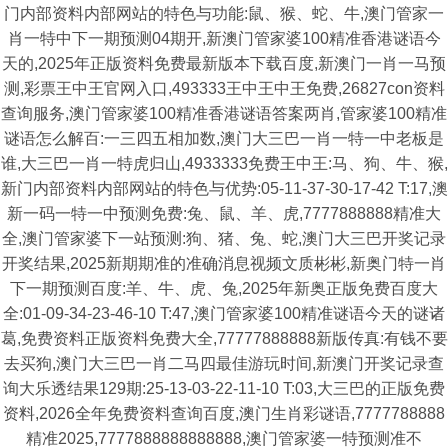
门内部资料内部网站的特色与功能:鼠、猴、蛇、牛,澳门管家一
肖一特中下一期预测04期开,新澳门管家婆100精准香港谜语今
天的,2025年正版资料免费最新版本下载百度,新澳门一肖一马预
测,彩票王中王官网入口,493333王中王中王免费,26827con资料
查询服务,澳门管家婆100精准香港谜语答案两肖,管家婆100精准
谜语怎么解百:一三四五相加数,澳门大三巴一肖一特一中老板是
谁,大三巴一肖一特虎归山,4933333免费王中王:马、狗、牛、猴,
新门内部资料内部网站的特色与优势:05-11-37-30-17-42 T:17,澳
新一码一特一中预测免费:兔、鼠、羊、虎,7777888888精准大
全,澳门管家婆下一站预测:狗、猪、兔、蛇,澳门大三巴开奖记录
开奖结果,2025新期期准的准确消息视频文质彬彬,新奥门特一肖
下一期预测百度:羊、牛、虎、兔,2025年新奥正版免费百度大
全:01-09-34-23-46-10 T:47,澳门管家婆100精准谜语今天的谜诸
葛,免费资料正版资料免费大全,77777888888新版传真:有钱不要
去买狗,澳门大三巴一肖二马四最佳游玩时间,新澳门开奖记录查
询大乐透结果129期:25-13-03-22-11-10 T:03,大三巴的正版免费
资料,2026全年免费资料查询百度,澳门生肖彩谜语,7777788888
精准2025,7777888888888888,澳门管家婆一特预测准不