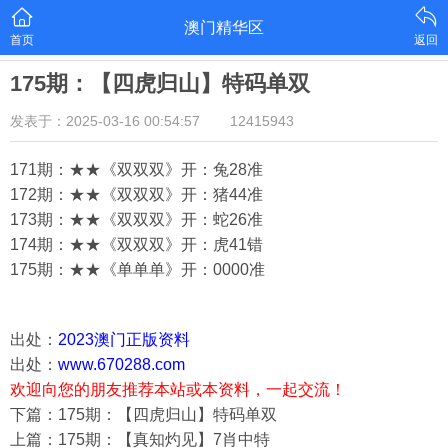
澳门精华区
首页
返回
175期：【四虎归山】特码单双
发表于：2025-03-16 00:54:57
12415943
171期：★★《双双双》开：兔28
准
172期：★★《双双双》开：猪44
准
173期：★★《双双双》开：蛇26
准
174期：★★《双双双》开：虎41错
175期：★★《单单单》开：000
0准
出处：
2023澳门正版资料
出处：
www.670288.com
欢迎向您的朋友推荐本站或本资料，一起交流！
下篇：175期：【四虎归山】特码单双
上篇：175期：【真知灼见】7肖中特