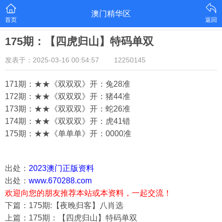
澳门精华区
首页
返回
175期：【四虎归山】特码单双
发表于：2025-03-16 00:54:57
12250145
171期：★★《双双双》开：兔28
准
172期：★★《双双双》开：猪44
准
173期：★★《双双双》开：蛇26
准
174期：★★《双双双》开：虎41错
175期：★★《单单单》开：000
0准
出处：
2023澳门正版资料
出处：
www.670288.com
欢迎向您的朋友推荐本站或本资料，一起交流！
下篇：175期:【夜晚归客】八肖选
上篇：175期：【四虎归山】特码单双