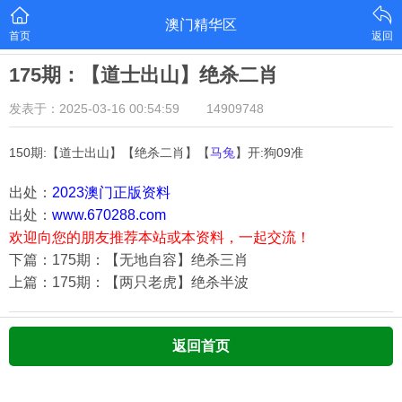
澳门精华区
首页
返回
175期：【道士出山】绝杀二肖
发表于：2025-03-16 00:54:59
14909748
150期:【道士出山】【绝杀二肖】【
马兔
】开:狗09准
出处：
2023澳门正版资料
出处：
www.670288.com
欢迎向您的朋友推荐本站或本资料，一起交流！
下篇：175期：【无地自容】绝杀三肖
上篇：175期：【两只老虎】绝杀半波
返回首页