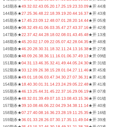
143期杀★
49.32.02.43.05.20.17.25.19.23.33.09
★开:44准
144期杀★
27.25.36.48.22.18.39.19.20.44.16.37
★开:43准
145期杀★
17.45.23.09.12.48.07.01.28.20.14.44
★开:05准
146期杀★
08.32.49.41.06.03.35.47.27.43.37.16
★开:42准
147期杀★
22.37.42.44.28.18.02.08.01.43.45.48
★开:13准
148期杀★
45.20.02.17.09.22.05.07.42.28.04.35
★开:48准
149期杀★
46.20.28.30.31.18.32.11.24.13.16.38
★开:27准
150期杀★
48.09.26.38.36.11.16.01.06.37.49.13
★开:09错
151期杀★
04.31.13.46.35.32.41.49.44.05.24.30
★开:31错
152期杀★
33.12.09.26.38.15.28.01.04.27.11.46
★开:45准
153期杀★
49.01.18.06.03.47.34.30.27.07.36.31
★开:41准
154期杀★
18.40.30.01.31.14.23.24.29.05.22.48
★开:41准
155期杀★
46.13.25.44.31.45.22.37.16.29.06.19
★开:07准
156期杀★
48.32.01.39.49.07.10.13.08.43.15.36
★开:01错
157期杀★
39.10.08.46.06.22.04.29.34.38.11.14
★开:40准
158期杀★
07.27.40.08.16.36.23.28.19.11.25.35
★开:16错
159期杀★
36.01.33.28.26.07.30.17.35.11.49.04
★开:39准
160期杀★
35.43.15.37.46.30.18.49.31.21.38.28
★开:02准