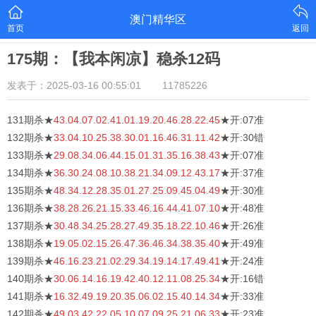
澳门精华区
首页
返回
175期：【我本闲凉】稳杀12码
发表于：2025-03-16 00:55:01
11785226
131期杀★
43.04.07.02.41.01.19.20.46.28.22.45
★开:07准
132期杀★
33.04.10.25.38.30.01.16.46.31.11.42
★开:30错
133期杀★
29.08.34.06.44.15.01.31.35.16.38.43
★开:07准
134期杀★
36.30.24.08.10.38.21.34.09.12.43.17
★开:37准
135期杀★
48.34.12.28.35.01.27.25.09.45.04.49
★开:30准
136期杀★
38.28.26.21.15.33.46.16.44.41.07.10
★开:48准
137期杀★
30.48.34.25.28.27.49.35.18.22.10.46
★开:26准
138期杀★
19.05.02.15.26.47.36.46.34.38.35.40
★开:49准
139期杀★
46.16.23.21.02.29.34.19.14.17.49.41
★开:24准
140期杀★
30.06.14.16.19.42.40.12.11.08.25.34
★开:16错
141期杀★
16.32.49.19.20.35.06.02.15.40.14.34
★开:33准
142期杀★
49.03.42.22.05.10.07.09.25.21.06.33
★开:23准