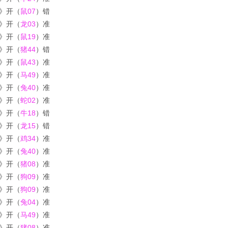
》开（
鼠07
）错
》开（
龙03
）准
》开（
鼠19
）准
》开（
猪44
）错
》开（
鼠43
）准
》开（
马49
）准
》开（
兔40
）准
》开（
蛇02
）准
》开（
牛18
）错
》开（
龙15
）错
》开（
鸡34
）准
》开（
兔40
）准
》开（
猪08
）准
》开（
狗09
）准
》开（
狗09
）准
》开（
兔04
）准
》开（
马49
）准
》开（
猪08
）准