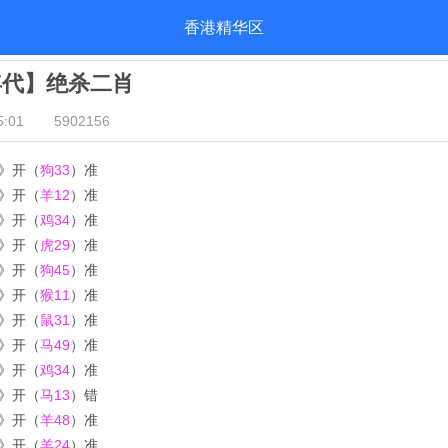
香港精华区
年代】绝杀二肖
:01
5902156
》开（
狗33
）准
》开（
羊12
）准
》开（
鸡34
）准
》开（
虎29
）准
》开（
狗45
）准
》开（
猴11
）准
》开（
鼠31
）准
》开（
马49
）准
》开（
鸡34
）准
》开（
马13
）错
》开（
羊48
）准
》开（
羊24
）准