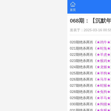
首页
068期：【沉默
发表于：2025-03-16 00:55
020期绝杀两肖《
★鸡牛★
021期绝杀两肖《
★蛇兔★
022期绝杀两肖《
★羊虎★
023期绝杀两肖《
★猴鸡★
024期绝杀两肖《
★龙猴★
025期绝杀两肖《
★羊狗★
026期绝杀两肖《
★马羊★
027期绝杀两肖《
★蛇猴★
028期绝杀两肖《
★兔狗★
029期绝杀两肖《
★羊马★
030期绝杀两肖《
★狗猪★
031期绝杀两肖《
★兔猴★