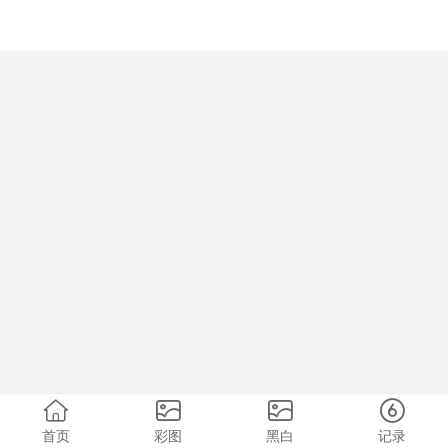
首页
彩图
黑白
记录