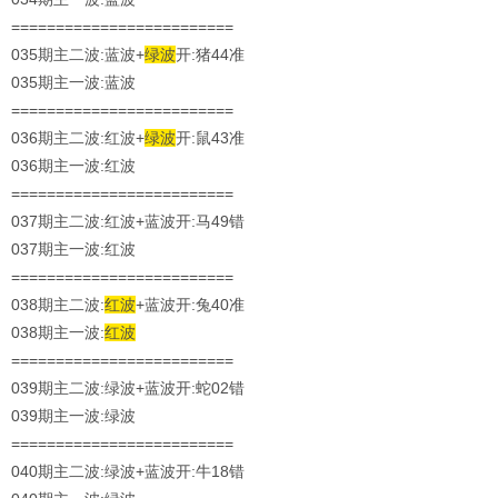
=========================
035期主二波:蓝波+
绿波
开:猪44准
035期主一波:蓝波
=========================
036期主二波:红波+
绿波
开:鼠43准
036期主一波:红波
=========================
037期主二波:红波+蓝波开:马49错
037期主一波:红波
=========================
038期主二波:
红波
+蓝波开:兔40准
038期主一波:
红波
=========================
039期主二波:绿波+蓝波开:蛇02错
039期主一波:绿波
=========================
040期主二波:绿波+蓝波开:牛18错