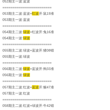
052期主一波:蓝波
=========================
053期主二波:蓝波+
红波
开:鼠19准
053期主一波:蓝波
=========================
054期主二波:
绿波
+红波开:兔16准
054期主一波:
绿波
=========================
055期主二波:绿波+蓝波开:猪08错
055期主一波:绿波
=========================
056期主二波:
绿波
+蓝波开:狗33准
056期主一波:
绿波
=========================
057期主二波:红波+
蓝波
开:猴47准
057期主一波:
红
波
=========================
058期主二波:红波+绿波开:牛42错