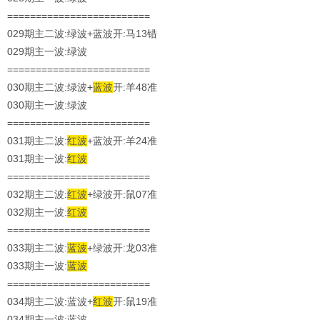
=========================
029期主二波:绿波+蓝波开:马13错
029期主一波:绿波
=========================
030期主二波:绿波+
蓝波
开:羊48准
030
期主一波:绿波
=========================
031期主二波:
红波
+蓝波开:羊24准
031期主一波:
红波
=========================
032期主二波:
红波
+绿波开:鼠07准
032期主一波:
红波
=========================
033期主二波:
蓝波
+绿波开:龙03准
033期主一波:
蓝
波
=========================
034期主二波:蓝波+
红波
开:鼠19准
034期主一波:蓝波