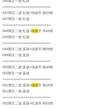
046期主一波:
红波
=========================
047期主二波:红波+绿波开:兔04错
047期主一波:红波
=========================
048期主二波:红波+
绿波
开:马49准
048期主一波:红波
=========================
049期主二波:蓝波+绿波开:猪08错
049期主一波:
蓝
波
=========================
050期主二波:蓝波+绿波开:兔40错
050
期主一波:蓝波
=========================
051期主二波:蓝波+
绿波
开:兔28准
051期主一波:蓝波
=========================
052期主二波:蓝波+红波开:鸡22错