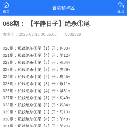
香港精华区
首页
返回
068期： 【平静日子】绝杀①尾
发表于：2025-03-16 00:55:05
5832529
020期：私钱绝杀①尾【1】开：狗33√
021期：私钱绝杀①尾【4】开：羊12√
022期：私钱绝杀①尾【3】开：鸡34√
023期：私钱绝杀①尾【7】开：虎29√
024期：私钱绝杀①尾【2】开：狗45√
025期：私钱绝杀①尾【8】开：猴11√
026期：私钱绝杀①尾【4】开：鼠31√
027期：私钱绝杀①尾【1】开：马49√
028期：私钱绝杀①尾【6】开：鸡34√
029期：私钱绝杀①尾【5】开：马13√
030期：私钱绝杀①尾【4】开：羊48√
031期：私钱绝杀①尾【2】开：羊24√