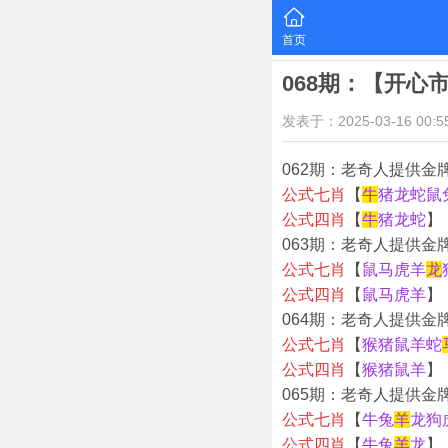
首页
068期：【开心
发表于：2025-03-16 00:55
062期：老奇人提供金
公式七肖
【
牛
猪龙蛇鼠
公式四肖
【
牛
猪龙蛇
】
063期：老奇人提供金
公式七肖
【
鼠马虎羊
龙
公式四肖
【
鼠马虎羊
】
064期：老奇人提供金
公式七肖
【
猴猪鼠羊蛇
公式四肖
【
猴猪鼠羊
】
065期：老奇人提供金
公式七肖
【
牛兔
羊
龙狗
公式四肖
【
牛兔
羊
龙
】