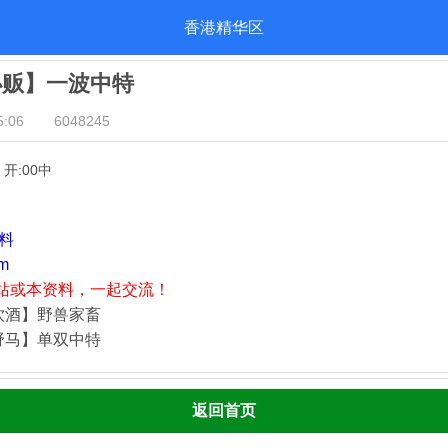
香港精华区
小贩】一波中特
:06
6048245
】开:00中
资料
m
站或本资料，一起交流！
饮酒】野兽家畜
野马】单双中特
返回首页