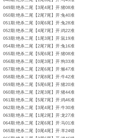
049期:绝杀二尾【3尾4
尾】开:猪08准
050期:绝杀二尾【2尾7
尾】开:兔40准
051期:绝杀二尾【0尾6
尾】开:兔28准
052期:绝杀二尾【4尾7
尾】开:鸡22准
053期:绝杀二尾【1尾3
尾】开:鼠19准
054期:绝杀二尾【2尾7
尾】开:兔16准
055期:绝杀二尾【5尾6
尾】开:猪08准
056期:绝杀二尾【0尾3
尾】开:狗33准
057期:绝杀二尾【2尾6
尾】开:猴47准
058期:绝杀二尾【7尾8
尾】开:牛42准
059期:绝杀二尾【5尾6
尾】开:猪20准
060期:绝杀二尾【2尾3
尾】开:猪44准
061期:绝杀二尾【5尾7
尾】开:鸡46准
062期:绝杀二尾【3尾4
尾】开:牛30准
063期:绝杀二尾【1尾2
尾】开:龙27准
064期:绝杀二尾【2尾6
尾】开:马01准
065期:绝杀二尾【0尾4
尾】开:羊24错