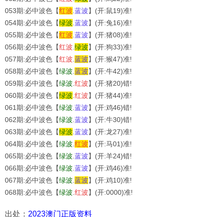
053期:必中波色【
红
波
.
蓝
波
】(开:鼠19)准!
054期:必中波色【
绿
波
.
蓝
波
】(开:兔16)准!
055期:必中波色【
红
波
.
蓝
波
】(开:猪08)准!
056期:必中波色【
红
波
.
绿
波
】(开:狗33)准!
057期:必中波色【
红
波
.
蓝
波
】(开:猴47)准!
058期:必中波色【
绿
波
.
蓝
波
】(开:牛42)准!
059期:必中波色【
绿
波
.
红
波
】(开:猪20)错!
060期:必中波色【
绿
波
.
红
波
】(开:猪44)准!
061期:必中波色【
绿
波
.
蓝
波
】(开:鸡46)错!
062期:必中波色【
绿
波
.
蓝
波
】(开:牛30)错!
063期:必中波色【
绿
波
.
蓝
波
】(开:龙27)准!
064期:必中波色【
绿
波
.
红
波
】(开:马01)准!
065期:必中波色【
绿
波
.
蓝
波
】(开:羊24)错!
066期:必中波色【
绿
波
.
蓝
波
】(开:鸡46)准!
067期:必中波色【
绿
波
.
蓝
波
】(开:鸡10)准!
068期:必中波色【
绿
波
.
红
波
】(开:0000)准!
出处：
2023澳门正版资料