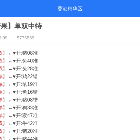
香港精华区
糖果】单双中特
:09
5776539
双
〗←♥开:猪08准
双
〗←♥开:兔40准
双
〗←♥开:兔28准
单
〗←♥开:鸡22错
单
〗←♥开:鼠19准
单
〗←♥开:兔16错
单
〗←♥开:猪08错
单
〗←♥开:狗33准
单
〗←♥开:猴47准
双
〗←♥开:牛42准
双
〗←♥开:猪20准
双
〗←♥开:猪44准