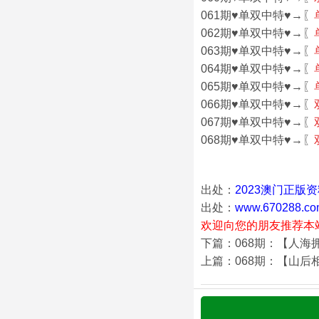
061期♥单双中特♥→〖
062期♥单双中特♥→〖
063期♥单双中特♥→〖
064期♥单双中特♥→〖
065期♥单双中特♥→〖
066期♥单双中特♥→〖
067期♥单双中特♥→〖
068期♥单双中特♥→〖
出处：
2023澳门正版
出处：
www.670288.co
欢迎向您的朋友推荐本
下篇：068期：【人海
上篇：068期：【山后