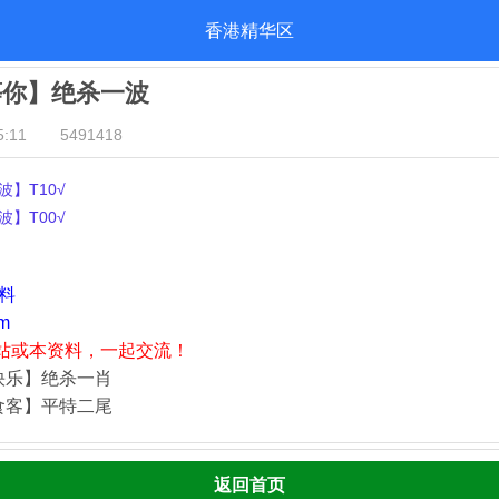
香港精华区
等你】绝杀一波
:11
5491418
】T10√
】T00√
资料
m
站或本资料，一起交流！
快乐】绝杀一肖
食客】平特二尾
返回首页