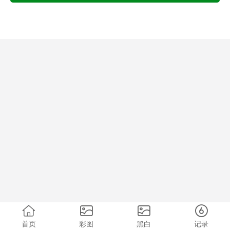
首页
彩图
黑白
记录