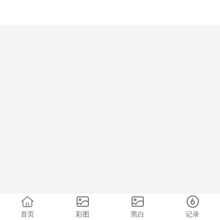
首页
彩图
黑白
记录