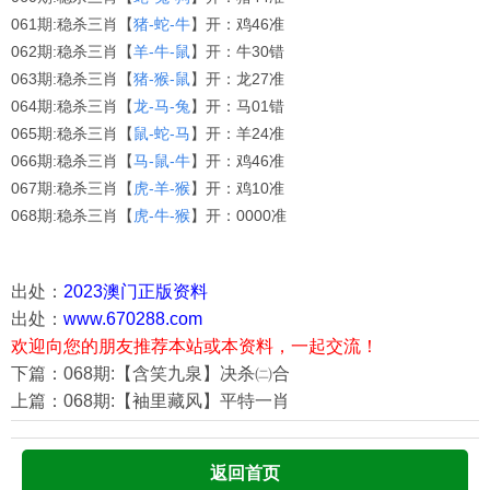
061期:稳杀三肖【
猪-蛇-牛
】开：鸡46准
062期:稳杀三肖【
羊-牛-鼠
】开：牛30错
063期:稳杀三肖【
猪-猴-鼠
】开：龙27准
064期:稳杀三肖【
龙-马-兔
】开：马01错
065期:稳杀三肖【
鼠-蛇-马
】开：羊24准
066期:稳杀三肖【
马-鼠-牛
】开：鸡46准
067期:稳杀三肖【
虎-羊-猴
】开：鸡10准
068期:稳杀三肖【
虎-牛-猴
】开：0000准
出处：
2023澳门正版资料
出处：
www.670288.com
欢迎向您的朋友推荐本站或本资料，一起交流！
下篇：068期:【含笑九泉】决杀㈡合
上篇：068期:【袖里藏风】平特一肖
返回首页