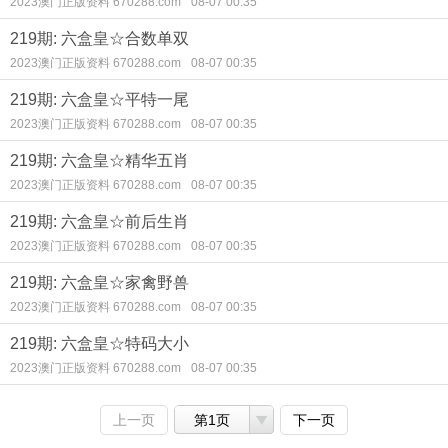
2023澳门正版资料 670288.com
08-07 00:35
219期: 六盒皇☆合数单双
2023澳门正版资料 670288.com
08-07 00:35
219期: 六盒皇☆平特一尾
2023澳门正版资料 670288.com
08-07 00:35
219期: 六盒皇☆精华五肖
2023澳门正版资料 670288.com
08-07 00:35
219期: 六盒皇☆前后生肖
2023澳门正版资料 670288.com
08-07 00:35
219期: 六盒皇☆家禽野兽
2023澳门正版资料 670288.com
08-07 00:35
219期: 六盒皇☆特码大小
2023澳门正版资料 670288.com
08-07 00:35
上一页
第1页
下一页