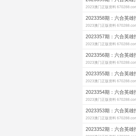
2023澳门正版资料 670288.co
2023358期：六合英雄
2023澳门正版资料 670288.co
2023357期：六合英雄
2023澳门正版资料 670288.co
2023356期：六合英雄
2023澳门正版资料 670288.co
2023355期：六合英雄
2023澳门正版资料 670288.co
2023354期：六合英雄
2023澳门正版资料 670288.co
2023353期：六合英雄
2023澳门正版资料 670288.co
2023352期：六合英雄