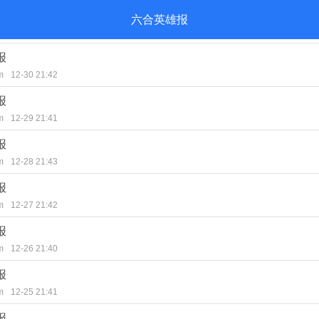
六合英雄报
报
m
12-30 21:42
报
m
12-29 21:41
报
m
12-28 21:43
报
m
12-27 21:42
报
m
12-26 21:40
报
m
12-25 21:41
报