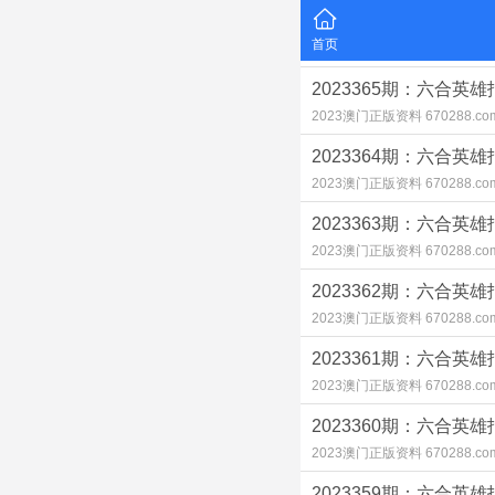
首页
2023365期：六合英雄
2023澳门正版资料 670288.co
2023364期：六合英雄
2023澳门正版资料 670288.co
2023363期：六合英雄
2023澳门正版资料 670288.co
2023362期：六合英雄
2023澳门正版资料 670288.co
2023361期：六合英雄
2023澳门正版资料 670288.co
2023360期：六合英雄
2023澳门正版资料 670288.co
2023359期：六合英雄