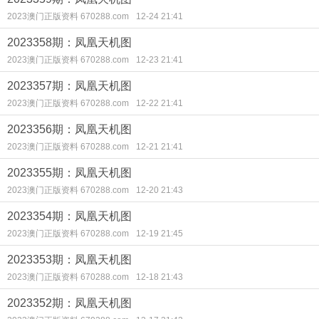
2023澳门正版资料 670288.com
12-24 21:41
2023358期：凤凰天机图
2023澳门正版资料 670288.com
12-23 21:41
2023357期：凤凰天机图
2023澳门正版资料 670288.com
12-22 21:41
2023356期：凤凰天机图
2023澳门正版资料 670288.com
12-21 21:41
2023355期：凤凰天机图
2023澳门正版资料 670288.com
12-20 21:43
2023354期：凤凰天机图
2023澳门正版资料 670288.com
12-19 21:45
2023353期：凤凰天机图
2023澳门正版资料 670288.com
12-18 21:43
2023352期：凤凰天机图