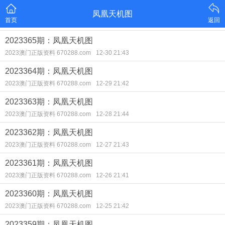
凤凰天机图
首页
返回
2023365期：凤凰天机图
2023澳门正版资料 670288.com
12-30 21:43
2023364期：凤凰天机图
2023澳门正版资料 670288.com
12-29 21:42
2023363期：凤凰天机图
2023澳门正版资料 670288.com
12-28 21:44
2023362期：凤凰天机图
2023澳门正版资料 670288.com
12-27 21:43
2023361期：凤凰天机图
2023澳门正版资料 670288.com
12-26 21:41
2023360期：凤凰天机图
2023澳门正版资料 670288.com
12-25 21:42
2023359期：凤凰天机图