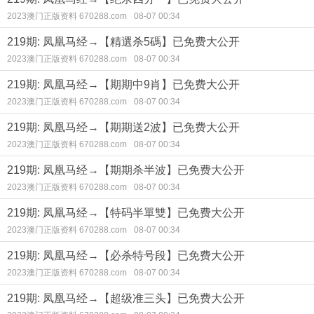
2023澳门正版资料 670288.com
08-07 00:34
219期: 凤凰马经→【精選杀5碼】已免费大公开
2023澳门正版资料 670288.com
08-07 00:34
219期: 凤凰马经→【期期中9肖】已免费大公开
2023澳门正版资料 670288.com
08-07 00:34
219期: 凤凰马经→【期期送2波】已免费大公开
2023澳门正版资料 670288.com
08-07 00:34
219期: 凤凰马经→【期期杀半波】已免费大公开
2023澳门正版资料 670288.com
08-07 00:34
219期: 凤凰马经→【特码半單雙】已免费大公开
2023澳门正版资料 670288.com
08-07 00:34
219期: 凤凰马经→【必杀特号段】已免费大公开
2023澳门正版资料 670288.com
08-07 00:34
219期: 凤凰马经→【超级准三头】已免费大公开