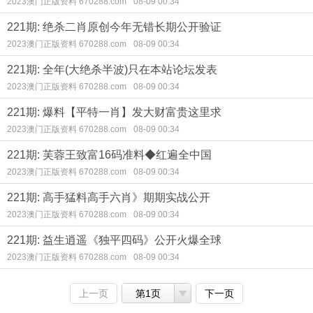
2023澳门正版资料 670288.com
08-09 00:34
221期: 绝杀二肖原创今年无错长期公开验证
2023澳门正版资料 670288.com
08-09 00:34
221期: 全年(大绝杀半波)只在本站论坛发表
2023澳门正版资料 670288.com
08-09 00:34
221期: 爆料【平特一肖】发大财富贵这里求
2023澳门正版资料 670288.com
08-09 00:34
221期: 芙蓉王致富16码准料◆红遍全中国
2023澳门正版资料 670288.com
08-09 00:34
221期: 高手猛料高手六肖》期期实战公开
2023澳门正版资料 670288.com
08-09 00:34
221期: 益生逍遥《独平四码》公开火爆全球
2023澳门正版资料 670288.com
08-09 00:34
上一页
第1页
下一页