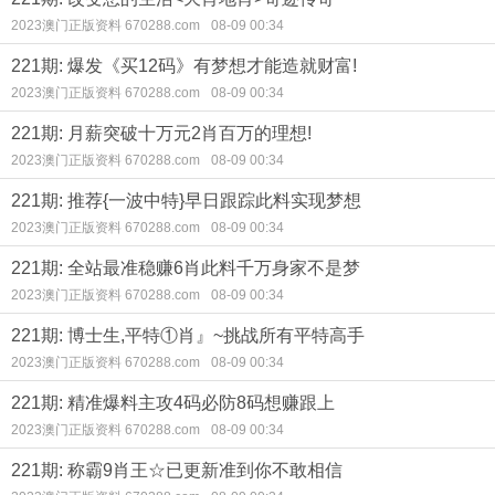
2023澳门正版资料 670288.com
08-09 00:34
221期: 爆发《买12码》有梦想才能造就财富!
2023澳门正版资料 670288.com
08-09 00:34
221期: 月薪突破十万元2肖百万的理想!
2023澳门正版资料 670288.com
08-09 00:34
221期: 推荐{一波中特}早日跟踪此料实现梦想
2023澳门正版资料 670288.com
08-09 00:34
221期: 全站最准稳赚6肖此料千万身家不是梦
2023澳门正版资料 670288.com
08-09 00:34
221期: 博士生,平特①肖』~挑战所有平特高手
2023澳门正版资料 670288.com
08-09 00:34
221期: 精准爆料主攻4码必防8码想赚跟上
2023澳门正版资料 670288.com
08-09 00:34
221期: 称霸9肖王☆已更新准到你不敢相信