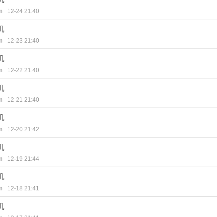
m
12-24 21:40
机
m
12-23 21:40
机
m
12-22 21:40
机
m
12-21 21:40
机
m
12-20 21:42
机
m
12-19 21:44
机
m
12-18 21:41
机