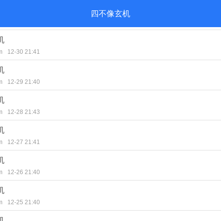
四不像玄机
机
m
12-30 21:41
机
m
12-29 21:40
机
m
12-28 21:43
机
m
12-27 21:41
机
m
12-26 21:40
机
m
12-25 21:40
机