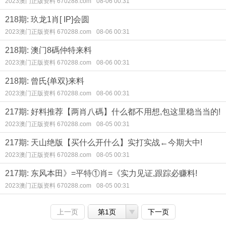
2023澳门正版资料 670288.com
08-06 00:31
218期: 玖龙1肖[ IP]会圆
2023澳门正版资料 670288.com
08-06 00:31
218期: 澳门8碼仲特来料
2023澳门正版资料 670288.com
08-06 00:31
218期: 曾氏{单双}来料
2023澳门正版资料 670288.com
08-06 00:31
217期: 好料推荐【两肖八碼】什么都不用想,包这里稳当当的!
2023澳门正版资料 670288.com
08-05 00:31
217期: 天山绝版【买什么开什么】实打实战←今期大中!
2023澳门正版资料 670288.com
08-05 00:31
217期: 东风本田》=平特①肖=《实力见证,跟踪必赚料!
2023澳门正版资料 670288.com
08-05 00:31
上一页
第1页
下一页