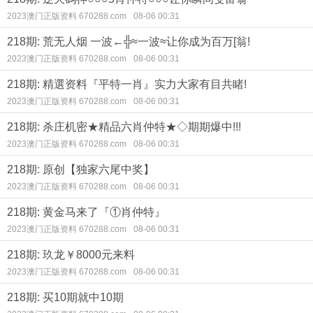
2023澳门正版资料 670288.com
08-06 00:31
218期: 荒无人烟 一波←╬≈一波≈让你成为百万[翁!
2023澳门正版资料 670288.com
08-06 00:31
218期: 精選资料『平特一肖』实力大家有目共睹!
2023澳门正版资料 670288.com
08-06 00:31
218期: 杀庄机密★精品六肖仲特★◇期期爆中!!!
2023澳门正版资料 670288.com
08-06 00:31
218期: 原创【独家六尾中奖】
2023澳门正版资料 670288.com
08-06 00:31
218期: 黄金马来了『①肖仲特』
2023澳门正版资料 670288.com
08-06 00:31
218期: 玖龙￥8000元来料
2023澳门正版资料 670288.com
08-06 00:31
218期: 买10期就中10期