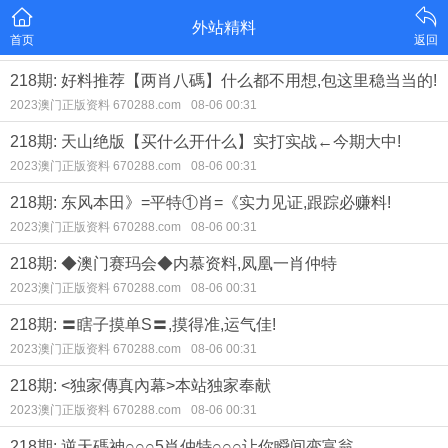
外站精料
首页
返回
218期: 好料推荐【两肖八碼】什么都不用想,包这里稳当当的!
2023澳门正版资料 670288.com
08-06 00:31
218期: 天山绝版【买什么开什么】实打实战←今期大中!
2023澳门正版资料 670288.com
08-06 00:31
218期: 东风本田》=平特①肖=《实力见证,跟踪必赚料!
2023澳门正版资料 670288.com
08-06 00:31
218期: ◆澳门赛玛会◆内慕资料,凤凰一肖仲特
2023澳门正版资料 670288.com
08-06 00:31
218期: 〓瞎子摸单S〓,摸得准,运气佳!
2023澳门正版资料 670288.com
08-06 00:31
218期: <独家傳真內幕>本站独家奉献
2023澳门正版资料 670288.com
08-06 00:31
218期: 逆天碼神○○○5肖仲特○○○让你瞬间变富翁