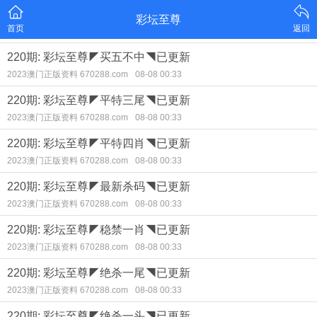
彩坛至尊
首页
返回
220期: 彩坛至尊◤买五不中◥已更新
2023澳门正版资料 670288.com
08-08 00:33
220期: 彩坛至尊◤平特三尾◥已更新
2023澳门正版资料 670288.com
08-08 00:33
220期: 彩坛至尊◤平特四肖◥已更新
2023澳门正版资料 670288.com
08-08 00:33
220期: 彩坛至尊◤最新杀码◥已更新
2023澳门正版资料 670288.com
08-08 00:33
220期: 彩坛至尊◤稳禁一肖◥已更新
2023澳门正版资料 670288.com
08-08 00:33
220期: 彩坛至尊◤绝杀一尾◥已更新
2023澳门正版资料 670288.com
08-08 00:33
220期: 彩坛至尊◤绝杀一头◥已更新