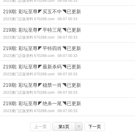
2023澳门正版资料 670288.com
08-08 00:33
219期: 彩坛至尊◤买五不中◥已更新
2023澳门正版资料 670288.com
08-07 00:33
219期: 彩坛至尊◤平特三尾◥已更新
2023澳门正版资料 670288.com
08-07 00:33
219期: 彩坛至尊◤平特四肖◥已更新
2023澳门正版资料 670288.com
08-07 00:33
219期: 彩坛至尊◤最新杀码◥已更新
2023澳门正版资料 670288.com
08-07 00:33
219期: 彩坛至尊◤稳禁一肖◥已更新
2023澳门正版资料 670288.com
08-07 00:33
219期: 彩坛至尊◤绝杀一尾◥已更新
2023澳门正版资料 670288.com
08-07 00:33
上一页
第1页
下一页