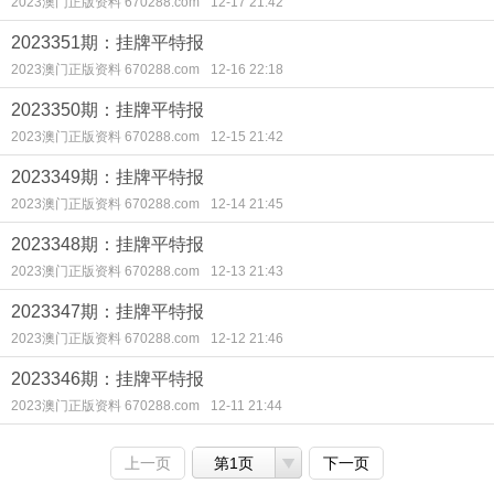
2023澳门正版资料 670288.com
12-17 21:42
2023351期：挂牌平特报
2023澳门正版资料 670288.com
12-16 22:18
2023350期：挂牌平特报
2023澳门正版资料 670288.com
12-15 21:42
2023349期：挂牌平特报
2023澳门正版资料 670288.com
12-14 21:45
2023348期：挂牌平特报
2023澳门正版资料 670288.com
12-13 21:43
2023347期：挂牌平特报
2023澳门正版资料 670288.com
12-12 21:46
2023346期：挂牌平特报
2023澳门正版资料 670288.com
12-11 21:44
上一页
第1页
下一页