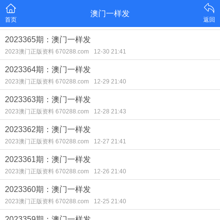
澳门一样发
首页
返回
2023365期：澳门一样发
2023澳门正版资料 670288.com
12-30 21:41
2023364期：澳门一样发
2023澳门正版资料 670288.com
12-29 21:40
2023363期：澳门一样发
2023澳门正版资料 670288.com
12-28 21:43
2023362期：澳门一样发
2023澳门正版资料 670288.com
12-27 21:41
2023361期：澳门一样发
2023澳门正版资料 670288.com
12-26 21:40
2023360期：澳门一样发
2023澳门正版资料 670288.com
12-25 21:40
2023359期：澳门一样发