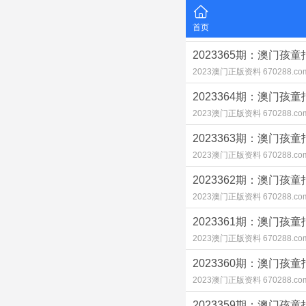
首页
2023365期：澳门孩童
2023澳门正版资料 670288.co
2023364期：澳门孩童
2023澳门正版资料 670288.co
2023363期：澳门孩童
2023澳门正版资料 670288.co
2023362期：澳门孩童
2023澳门正版资料 670288.co
2023361期：澳门孩童
2023澳门正版资料 670288.co
2023360期：澳门孩童
2023澳门正版资料 670288.co
2023359期：澳门孩童