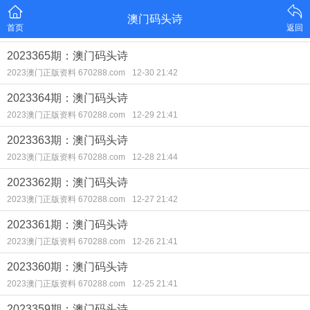
澳门码头诗
首页
返回
2023365期：澳门码头诗
2023澳门正版资料 670288.com
12-30 21:42
2023364期：澳门码头诗
2023澳门正版资料 670288.com
12-29 21:41
2023363期：澳门码头诗
2023澳门正版资料 670288.com
12-28 21:44
2023362期：澳门码头诗
2023澳门正版资料 670288.com
12-27 21:42
2023361期：澳门码头诗
2023澳门正版资料 670288.com
12-26 21:41
2023360期：澳门码头诗
2023澳门正版资料 670288.com
12-25 21:41
2023359期：澳门码头诗