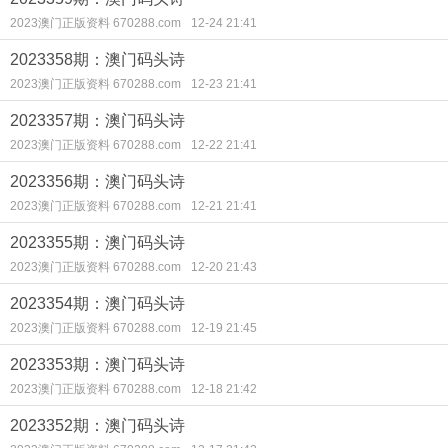
2023澳门正版资料 670288.com
12-24 21:41
2023358期：澳门码头诗
2023澳门正版资料 670288.com
12-23 21:41
2023357期：澳门码头诗
2023澳门正版资料 670288.com
12-22 21:41
2023356期：澳门码头诗
2023澳门正版资料 670288.com
12-21 21:41
2023355期：澳门码头诗
2023澳门正版资料 670288.com
12-20 21:43
2023354期：澳门码头诗
2023澳门正版资料 670288.com
12-19 21:45
2023353期：澳门码头诗
2023澳门正版资料 670288.com
12-18 21:42
2023352期：澳门码头诗