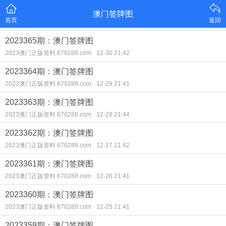
澳门签牌图
首页
返回
2023365期：澳门签牌图
2023澳门正版资料 670288.com
12-30 21:42
2023364期：澳门签牌图
2023澳门正版资料 670288.com
12-29 21:41
2023363期：澳门签牌图
2023澳门正版资料 670288.com
12-28 21:44
2023362期：澳门签牌图
2023澳门正版资料 670288.com
12-27 21:42
2023361期：澳门签牌图
2023澳门正版资料 670288.com
12-26 21:41
2023360期：澳门签牌图
2023澳门正版资料 670288.com
12-25 21:41
2023359期：澳门签牌图