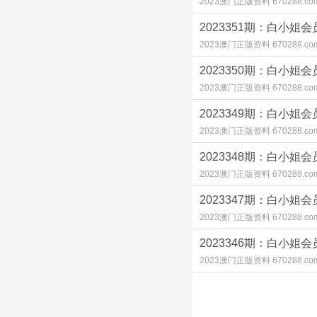
2023澳门正版资料 670288.co
2023351期：白小姐会
2023澳门正版资料 670288.co
2023350期：白小姐会
2023澳门正版资料 670288.co
2023349期：白小姐会
2023澳门正版资料 670288.co
2023348期：白小姐会
2023澳门正版资料 670288.co
2023347期：白小姐会
2023澳门正版资料 670288.co
2023346期：白小姐会
2023澳门正版资料 670288.co