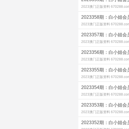
2023澳门正版资料 670288.co
2023358期：白小姐会
2023澳门正版资料 670288.co
2023357期：白小姐会
2023澳门正版资料 670288.co
2023356期：白小姐会
2023澳门正版资料 670288.co
2023355期：白小姐会
2023澳门正版资料 670288.co
2023354期：白小姐会
2023澳门正版资料 670288.co
2023353期：白小姐会
2023澳门正版资料 670288.co
2023352期：白小姐会