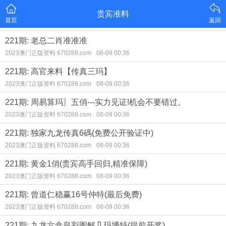
贵宾准料
首页
返回
221期: 老总二肖准准准
2023澳门正版资料 670288.com
08-09 00:36
221期: 高官来料【传真三玛】
2023澳门正版资料 670288.com
08-09 00:36
221期: 周易算玛〗五俏---实力见证!机会不要错过。
2023澳门正版资料 670288.com
08-09 00:36
221期: 独家九龙传真6碼(免费公开验证中)
2023澳门正版资料 670288.com
08-09 00:36
221期: 黄金1俏(贵宾高手回归,精准保障)
2023澳门正版资料 670288.com
08-09 00:36
221期: 曾道仁稳赢16号仲特(最后免费)
2023澳门正版资料 670288.com
08-09 00:36
221期: 九龙六盒皇彩图解几玛博特(提前开奖)