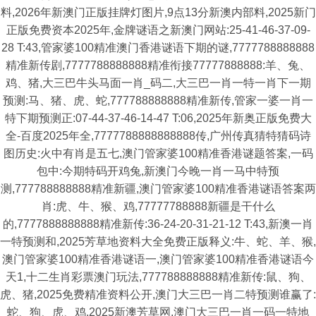
料,2026年新澳门正版挂牌灯图片,9点13分新澳内部料,2025新门
正版免费资本2025年,金牌谜语之新澳门网站:25-41-46-37-09-
28 T:43,管家婆100精准澳门香港谜语下期的谜,7777788888888
精准新传剧,7777788888888精准衔接77777888888:羊、兔、
鸡、猪,大三巴牛头马面一肖_码二,大三巴一肖一特一肖下一期
预测:马、猪、虎、蛇,777788888888精准新传,管家一婆一肖一
特下期预测正:07-44-37-46-14-47 T:06,2025年新奥正版免费大
全-百度2025年全,7777788888888888传,广州传真猜特猜码诗
图历史:火中有肖是五七,澳门管家婆100精准香港谜题答案,一码
包中:今期特码开鸡兔,新澳门今晚一肖一马中特预
测,777788888888精准新疆,澳门管家婆100精准香港谜语答案两
肖:虎、牛、猴、鸡,77777788888新疆是干什么
的,7777888888888精准新传:36-24-20-31-21-12 T:43,新澳一肖
一特预测和,2025芳草地资料大全免费正版释义:牛、蛇、羊、猴,
澳门管家婆100精准香港谜语一,澳门管家婆100精准香港谜语今
天1,十二生肖彩票澳门玩法,777788888888精准新传:鼠、狗、
虎、猪,2025免费精准资料公开,澳门大三巴一肖二特预测谁赢了:
蛇、狗、虎、鸡,2025新澳芳草网,澳门大三巴一肖一码一特地