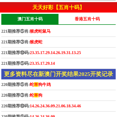
天天好彩【五肖十码】
澳门五肖十码
香港五肖十码
221期推荐⑤肖:
猴虎蛇鼠马
221期推荐③肖:
猴虎蛇
221期推荐⑩码:
23.35.17.29.14.26.19.31.13.25
221期推荐⑤码:
23.35.17.29.14
更多资料尽在新澳门开奖结果2025开奖记录
220期推荐⑤肖:
蛇
羊
狗牛鸡
220期推荐③肖:
蛇
羊
狗
220期推荐⑩码:
14.26.24.36.09.21.06.18.34.46
220期推荐⑤码:
14.26.24.36.09