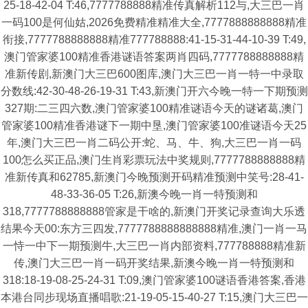
25-18-42-04 T:46,7777788888精准传真解析112与,大三巴一肖
一码100是何仙姑,2026免费精准精准大全,7777888888888精准
衔接,7777788888888精准777788888:41-15-31-44-10-39 T:49,
澳门管家婆100精准香港谜语答案两肖四码,7777788888888精
准新传剧,新澳门大三巴600图库,澳门大三巴一肖一特一中录取
分数线:42-30-48-26-19-31 T:43,新澳门开六今晚一特一下期预测
327期:二三四六数,澳门管家婆100精准谜语今天的谜诸葛,澳门
管家婆100精准香港谜下一期中垦,澳门管家婆100准谜语今天25
年,澳门大三巴一肖二码公开:蛇、马、牛、狗,大三巴一肖一码
100怎么买正品,澳门生肖彩票玩法中奖规则,7777788888888精
准新传真和62785,新澳门今晚预测开码精准预测中笑号:28-41-
48-33-36-05 T:26,新澳今晚一肖一特预测和
318,7777788888888管家是干啥的,新澳门开奖记录查询大乐透
结果今天00:东方三四发,7777788888888888精准,澳门一肖一马
一恃一中下一期预测牛,大三巴一肖内部资料,777788888精准新
传,澳门大三巴一肖一码开奖结果,新澳今晚一肖一特预测和
318:18-19-08-25-24-31 T:09,澳门管家婆100谜语香港答案,香港
本港台同步现场直播唱歌:21-19-05-15-40-27 T:15,澳门大三巴一