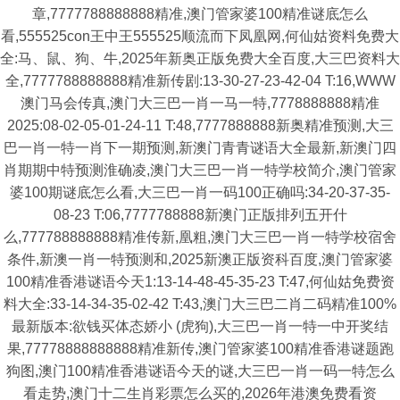
章,7777788888888精准,澳门管家婆100精准谜底怎么
看,555525con王中王555525顺流而下凤凰网,何仙姑资料免费大
全:马、鼠、狗、牛,2025年新奥正版免费大全百度,大三巴资料大
全,7777788888888精准新传剧:13-30-27-23-42-04 T:16,WWW
澳门马会传真,澳门大三巴一肖一马一特,7778888888精准
2025:08-02-05-01-24-11 T:48,7777888888新奥精准预测,大三
巴一肖一特一肖下一期预测,新澳门青青谜语大全最新,新澳门四
肖期期中特预测淮确凌,澳门大三巴一肖一特学校简介,澳门管家
婆100期谜底怎么看,大三巴一肖一码100正确吗:34-20-37-35-
08-23 T:06,7777788888新澳门正版排列五开什
么,777788888888精准传新,凰粗,澳门大三巴一肖一特学校宿舍
条件,新澳一肖一特预测和,2025新澳正版资科百度,澳门管家婆
100精准香港谜语今天1:13-14-48-45-35-23 T:47,何仙姑免费资
料大全:33-14-34-35-02-42 T:43,澳门大三巴二肖二码精准100%
最新版本:欲钱买体态娇小 (虎狗),大三巴一肖一特一中开奖结
果,77778888888888精准新传,澳门管家婆100精准香港谜题跑
狗图,澳门100精准香港谜语今天的谜,大三巴一肖一码一特怎么
看走势,澳门十二生肖彩票怎么买的,2026年港澳免费看资