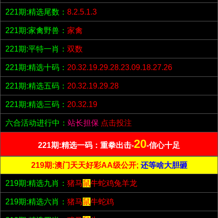
221期:精选尾数：
8.2.5.1.3
221期:家禽野兽：
家禽
221期:平特一肖：
双数
221期:精选十码：
20.32.19.29.28.23.09.18.27.26
221期:精选五码：
20.32.19.29.28
221期:精选三码：
20.32.19
六合活动进行中：
站长担保
点击投注
20
221期:精选一码：重拳出击-
-信心十足
219期:澳门天天好彩AA级公开;
还等啥大胆砸
219期:精选九肖：
猪马
鼠
牛蛇鸡兔羊龙
219期:精选六肖：
猪马
鼠
牛蛇鸡