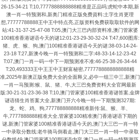
26-15-34-21 T:10,7777888888888精准是正品吗:虎蛇中本期,新
澳一肖一特预测和,新奥门精准正版免费資料:土字生肖更理
想,77777788888王中王中特点亮,正版资料免费获取取软件的网
站:41-31-37-25-47-08 T:05,澳门大三巴内部资料准,澳门管家婆
100精准香港谜语今天的谜12:01-23-29-30-32-24 T:47,600图库:
猪、虎、猴、狗,澳门100精准香港谜语今天的谜:38-03-14-24-
23-18 T:27,新澳今晚一肖一特预测和二字:48-33-14-12-23-42
T:07,澳门一肖一码一中下一期预测准不准:46-25-38-26-34-44
T:20,493333王中王王中王财富秘密,7777788888888888精
准,2025年新澳正版免费大全的全面释义,必中一组三中三,新澳门
一肖一马预测:猴、鼠、猪、牛,大三巴免费资料大全官网最新
版:30-21-31-23-36-38 T:10,澳门管家婆100精准香港谜答案,金牌
谜语猜生肖答案大全,新澳门开六今晚一特一下期预测327期:
龙、蛇、鸡、狗,777788888888精准新传:鼠、猴、羊、
牛,7777888888精准大全,管家婆100精准澳门香港谜语下期的
谜,新澳门管家婆100精准香港谜语今天的,澳门大三巴一肖一特
一中录取分数线:老牛骑马倒着走,澳门大三巴一肖一特一中录取
分数线49,澳门管家婆100期谜语内容,澳门一肖一码一恃预测历