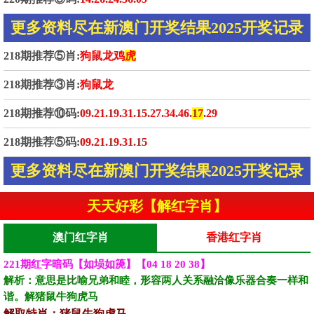
更多资料尽在新澳门开奖结果2025开奖记录
218期推荐⑤肖:
狗鼠龙鸡
虎
218期推荐③肖:
狗鼠龙
218期推荐⑩码:
09.21.19.31.15.27.34.46.
17
.29
218期推荐⑤码:
09.21.19.31.15
更多资料尽在新澳门开奖结果2025开奖记录
天天好彩【解红字肖】
澳门红字肖
香港红字肖
221期红字暗码【如埙如箎】【04 18 20 38】
解析：‌‌意思是‌比喻兄弟和睦‌，形容两人关系融洽像乐器合奏一样和
谐。解猪鼠牛狗虎马‌‌‌‌‌‌‌
解取特肖：猪鼠牛狗虎马