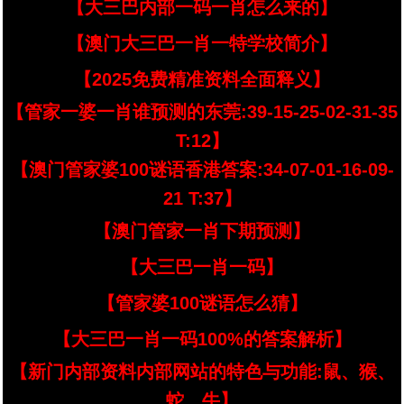
【大三巴内部一码一肖怎么来的】
【澳门大三巴一肖一特学校简介】
【2025免费精准资料全面释义】
【管家一婆一肖谁预测的东莞:39-15-25-02-31-35
T:12】
【澳门管家婆100谜语香港答案:34-07-01-16-09-
21 T:37】
【澳门管家一肖下期预测】
【大三巴一肖一码】
【管家婆100谜语怎么猜】
【大三巴一肖一码100%的答案解析】
【新门内部资料内部网站的特色与功能:鼠、猴、
蛇、牛】