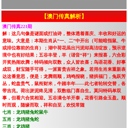
【澳门传真解析】
澳门传真221期
解：这几句像是谜面或打油诗，整体透着喜庆、丰收和好运的
意味。大意是：本期生肖从“一、二”中开出（可能暗指鼠、牛
或排位靠前的生肖）；湖中荷花虽出污泥却高洁绽放，预示逆
境中也有好结果；五谷丰登，羊（谐音“祥”）来报喜，六合彩
开奖热闹欢腾；特码倾向双数，众人皆欢喜；鸟语花香、好事
成双，财宝随手可得，一派富贵吉祥之象。若用生肖来重新表
达这番意思，便是：龙腾雨顺，鸡鸣报晓，猪拱福门，兔跃芳
丛，蛇盘贵气，鼠衔财米，牛踏丰年——此七者轮转交替，各
带吉兆。荷出淤泥终见清，双数临门喜自生。莫问特码单双
事，但看六合笑相迎。五谷满仓羊开泰，花香引路金玉盈。顺
时而观，随缘而取，祥和自至，欢悦常随
七肖：龙鸡猪兔蛇鼠牛
五肖：龙鸡猪兔蛇
三肖：龙鸡猪