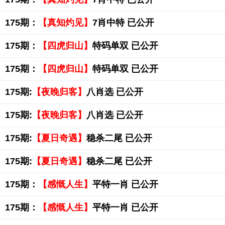
175期：
【真知灼见】
7肖中特 已公开
175期：
【四虎归山】
特码单双 已公开
175期：
【四虎归山】
特码单双 已公开
175期:
【夜晚归客】
八肖选 已公开
175期:
【夜晚归客】
八肖选 已公开
175期:
【夏日奇遇】
稳杀二尾 已公开
175期:
【夏日奇遇】
稳杀二尾 已公开
175期：
【感慨人生】
平特一肖 已公开
175期：
【感慨人生】
平特一肖 已公开