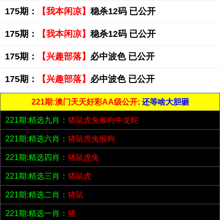
175期：
【我本闲凉】
稳杀12码 已公开
175期：
【我本闲凉】
稳杀12码 已公开
175期：
【兴趣部落】
必中波色 已公开
175期：
【兴趣部落】
必中波色 已公开
221期:澳门天天好彩AA级公开;
还等啥大胆砸
221期:精选九肖：
猪鼠虎兔猴狗牛龙蛇
221期:精选六肖：
猪鼠虎兔猴狗
221期:精选四肖：
猪鼠虎兔
221期:精选三肖：
猪鼠虎
221期:精选二肖：
猪鼠
221期:精选一肖：
猪