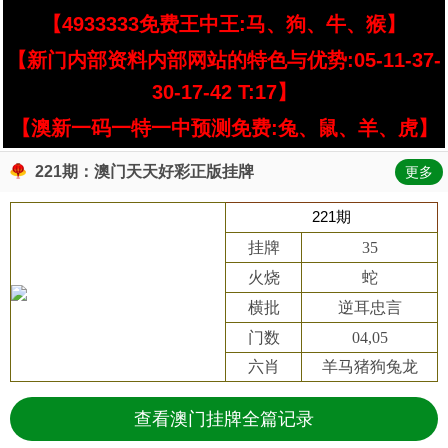
【4933333免费王中王:马、狗、牛、猴】
【新门内部资料内部网站的特色与优势:05-11-37-
30-17-42 T:17】
【澳新一码一特一中预测免费:兔、鼠、羊、虎】
221期：澳门天天好彩正版挂牌
更多
221期
挂牌
35
火烧
蛇
横批
逆耳忠言
门数
04,05
六肖
羊马猪狗兔龙
查看澳门挂牌全篇记录