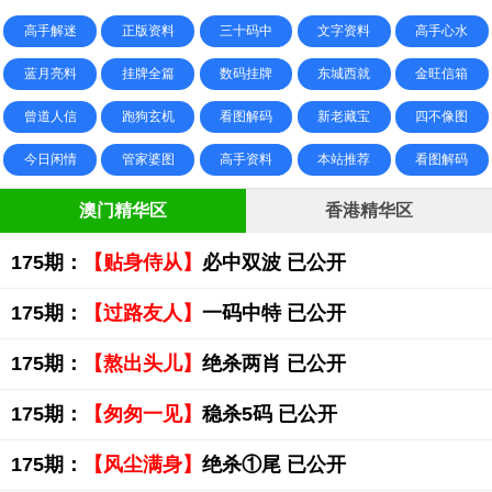
高手解迷
正版资料
三十码中
文字资料
高手心水
蓝月亮料
挂牌全篇
数码挂牌
东城西就
金旺信箱
曾道人信
跑狗玄机
看图解码
新老藏宝
四不像图
今日闲情
管家婆图
高手资料
本站推荐
看图解码
澳门精华区
香港精华区
175期：
【贴身侍从】
必中双波 已公开
175期：
【过路友人】
一码中特 已公开
175期：
【熬出头儿】
绝杀两肖 已公开
175期：
【匆匆一见】
稳杀5码 已公开
175期：
【风尘满身】
绝杀①尾 已公开