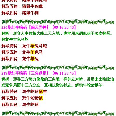
解取五肖：猪鼠牛狗虎
解取四肖：猪鼠牛狗
220期红字暗码【踢天弄井】【09 16 23 46】
解析：‌‌形容人本领极大能上天入地，也常用来调侃孩子顽皮捣蛋。
解龙牛羊兔马蛇‌‌‌‌‌‌‌
解取特肖：龙牛
羊
兔马蛇
解取五肖：龙牛
羊
兔马
解取四肖：龙牛
羊
兔
219期红字暗码【三分鼎足】【06 11 28 45】
解析：‌‌形容三方势力像鼎的三条腿一样并立对峙，常用来比喻政治
或竞争局面中三方分立、互相抗衡的状态。解鸡牛蛇猪鼠羊‌‌‌‌‌‌‌
解取特肖：鸡牛蛇猪
鼠
羊
解取五肖：鸡牛蛇猪
鼠
解取四肖：鸡牛蛇猪