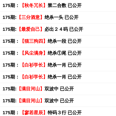
175期：
【秋冬冗长】
禁二合数 已公开
175期:
【三分酒意】
绝杀一头 已公开
175期:
【最爱自己】
必出２４码 已公开
175期：
【猫三狗四】
绝杀一段 已公开
175期：
【风尘满身】
绝杀①尾 已公开
175期：
【白衫学长】
绝杀一肖 已公开
175期：
【白衫学长】
绝杀一肖 已公开
175期:
【满目河山】
双波中 已公开
175期:
【满目河山】
双波中 已公开
175期：
【寥若星辰】
特码３行 已公开