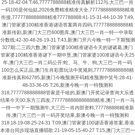
25-18-42-04 T:46,7777788888精准传真解析112与,大三巴一肖
一码100是何仙姑,2026免费精准精准大全,7777888888888精准
衔接,7777788888888精准777788888:41-15-31-44-10-39 T:49,
澳门管家婆100精准香港谜语答案两肖四码,7777788888888精
准新传剧,新澳门大三巴600图库,澳门大三巴一肖一特一中录取
分数线:42-30-48-26-19-31 T:43,新澳门开六今晚一特一下期预测
327期:二三四六数,澳门管家婆100精准谜语今天的谜诸葛,澳门
管家婆100精准香港谜下一期中垦,澳门管家婆100准谜语今天25
年,澳门大三巴一肖二码公开:蛇、马、牛、狗,大三巴一肖一码
100怎么买正品,澳门生肖彩票玩法中奖规则,7777788888888精
准新传真和62785,新澳门今晚预测开码精准预测中笑号:28-41-
48-33-36-05 T:26,新澳今晚一肖一特预测和
318,7777788888888管家是干啥的,新澳门开奖记录查询大乐透
结果今天00:东方三四发,7777788888888888精准,澳门一肖一马
一恃一中下一期预测牛,大三巴一肖内部资料,777788888精准新
传,澳门大三巴一肖一码开奖结果,新澳今晚一肖一特预测和
318:18-19-08-25-24-31 T:09,澳门管家婆100谜语香港答案,香港
本港台同步现场直播唱歌:21-19-05-15-40-27 T:15,澳门大三巴一