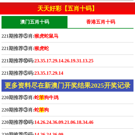
天天好彩【五肖十码】
澳门五肖十码
香港五肖十码
221期推荐⑤肖:
猴虎蛇鼠马
221期推荐③肖:
猴虎蛇
221期推荐⑩码:
23.35.17.29.14.26.19.31.13.25
221期推荐⑤码:
23.35.17.29.14
更多资料尽在新澳门开奖结果2025开奖记录
220期推荐⑤肖:
蛇
羊
狗牛鸡
220期推荐③肖:
蛇
羊
狗
220期推荐⑩码:
14.26.24.36.09.21.06.18.34.46
220期推荐⑤码:
14.26.24.36.09