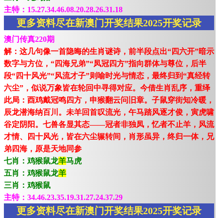
主特：15.27.34.46.08.20.28.26.31.18
更多资料尽在新澳门开奖结果2025开奖记录
澳门传真220期
解：这几句像一首隐晦的生肖谜诗，前半段点出“四六开”暗示
数字与方位，“四海兄弟”“凤冠四方”指向群体与尊位，后半
段“四十风光”“风流才子”则喻时光与情态，最终归到“真经转
六尘”，似说万象皆在轮回中寻得对应。今借生肖乱序，重绎
此局：酉鸡戴冠鸣四方，申猴翻云问旧章。子鼠穿街知冷暖，
辰龙潜海纳百川。未羊回首叹流光，午马踏风逐才俊，寅虎啸
谷定阴阳。七兽各显其态——冠者非独凤，忆者不止羊，风流
才情、四十风光，皆在六尘辗转间，肖形虽异，终归一体，兄
弟四海，原是天地同参
七肖：鸡猴鼠龙
羊
马虎
五肖：鸡猴鼠龙
羊
三肖：鸡猴鼠
主特：34.46.23.35.19.31.27.24.37.29
更多资料尽在新澳门开奖结果2025开奖记录