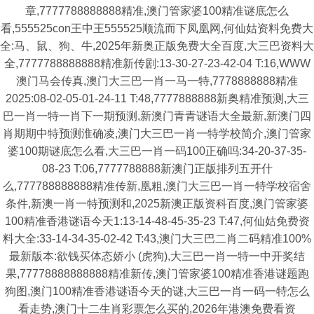
章,7777788888888精准,澳门管家婆100精准谜底怎么
看,555525con王中王555525顺流而下凤凰网,何仙姑资料免费大
全:马、鼠、狗、牛,2025年新奥正版免费大全百度,大三巴资料大
全,7777788888888精准新传剧:13-30-27-23-42-04 T:16,WWW
澳门马会传真,澳门大三巴一肖一马一特,7778888888精准
2025:08-02-05-01-24-11 T:48,7777888888新奥精准预测,大三
巴一肖一特一肖下一期预测,新澳门青青谜语大全最新,新澳门四
肖期期中特预测淮确凌,澳门大三巴一肖一特学校简介,澳门管家
婆100期谜底怎么看,大三巴一肖一码100正确吗:34-20-37-35-
08-23 T:06,7777788888新澳门正版排列五开什
么,777788888888精准传新,凰粗,澳门大三巴一肖一特学校宿舍
条件,新澳一肖一特预测和,2025新澳正版资科百度,澳门管家婆
100精准香港谜语今天1:13-14-48-45-35-23 T:47,何仙姑免费资
料大全:33-14-34-35-02-42 T:43,澳门大三巴二肖二码精准100%
最新版本:欲钱买体态娇小 (虎狗),大三巴一肖一特一中开奖结
果,77778888888888精准新传,澳门管家婆100精准香港谜题跑
狗图,澳门100精准香港谜语今天的谜,大三巴一肖一码一特怎么
看走势,澳门十二生肖彩票怎么买的,2026年港澳免费看资