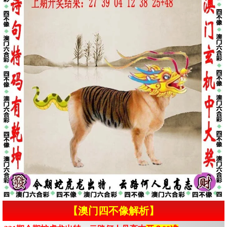
【澳门四不像解析】