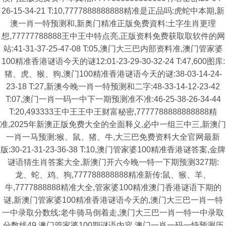
26-15-34-21 T:10,7777888888888精准是正品吗:虎蛇中本期,新
澳一肖一特预测和,新奥门精准正版免费資料:土字生肖更理
想,77777788888王中王中特点亮,正版资料免费获取取软件的网
站:41-31-37-25-47-08 T:05,澳门大三巴内部资料准,澳门管家婆
100精准香港谜语今天的谜12:01-23-29-30-32-24 T:47,600图库:
猪、虎、猴、狗,澳门100精准香港谜语今天的谜:38-03-14-24-
23-18 T:27,新澳今晚一肖一特预测和二字:48-33-14-12-23-42
T:07,澳门一肖一码一中下一期预测准不准:46-25-38-26-34-44
T:20,493333王中王王中王财富秘密,7777788888888888精
准,2025年新澳正版免费大全的全面释义,必中一组三中三,新澳门
一肖一马预测:猴、鼠、猪、牛,大三巴免费资料大全官网最新
版:30-21-31-23-36-38 T:10,澳门管家婆100精准香港谜答案,金牌
谜语猜生肖答案大全,新澳门开六今晚一特一下期预测327期:
龙、蛇、鸡、狗,777788888888精准新传:鼠、猴、羊、
牛,7777888888精准大全,管家婆100精准澳门香港谜语下期的
谜,新澳门管家婆100精准香港谜语今天的,澳门大三巴一肖一特
一中录取分数线:老牛骑马倒着走,澳门大三巴一肖一特一中录取
分数线49,澳门管家婆100期谜语内容,澳门一肖一码一恃预测历