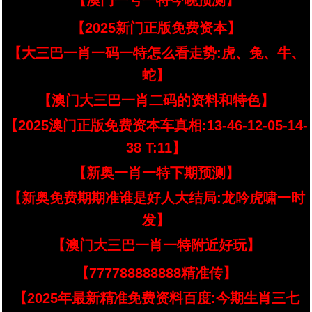
【澳门一号一特今晚预测】
【2025新门正版免费资本】
【大三巴一肖一码一特怎么看走势:虎、兔、牛、
蛇】
【澳门大三巴一肖二码的资料和特色】
【2025澳门正版免费资本车真相:13-46-12-05-14-
38 T:11】
【新奥一肖一特下期预测】
【新奥免费期期准谁是好人大结局:龙吟虎啸一时
发】
【澳门大三巴一肖一特附近好玩】
【777788888888精准传】
【2025年最新精准免费资料百度:今期生肖三七