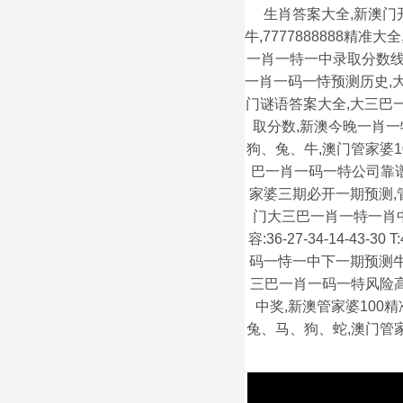
生肖答案大全,新澳门开
牛,7777888888精
一肖一特一中录取分数线:
一肖一码一恃预测历史,
门谜语答案大全,大三巴
取分数,新澳今晚一肖一
狗、兔、牛,澳门管家婆1
巴一肖一码一特公司靠谱吗
家婆三期必开一期预测,管家婆1
门大三巴一肖一特一肖中免费
容:36-27-34-14-4
码一恃一中下一期预测牛郎织
三巴一肖一码一特风险高
中奖,新澳管家婆100
兔、马、狗、蛇,澳门管家婆