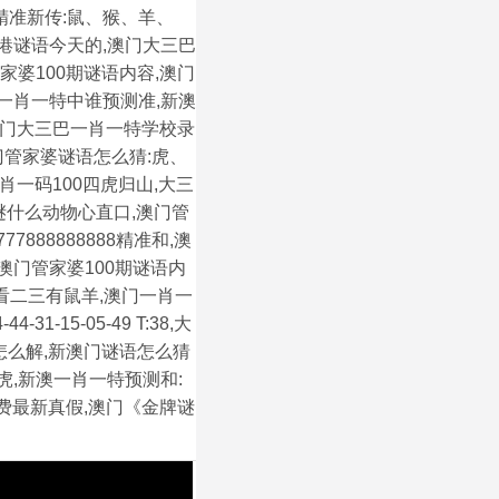
8精准新传:鼠、猴、羊、
准香港谜语今天的,澳门大三巴
家婆100期谜语内容,澳门
一肖一特中谁预测准,新澳
澳门大三巴一肖一特学校录
门管家婆谜语怎么猜:虎、
肖一码100四虎归山,大三
的谜什么动物心直口,澳门管
77888888888精准和,澳
6,澳门管家婆100期谜语内
百度:单看二三有鼠羊,澳门一肖一
5-05-49 T:38,大
怎么解,新澳门谜语怎么猜
虎,新澳一肖一特预测和:
料免费最新真假,澳门《金牌谜