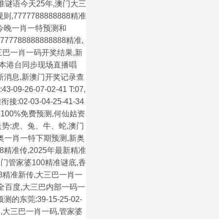
准谜语今天25年,澳门大三
777788888888精准
,新澳今晚一肖一特预测和
788888888888精准,
大三巴一肖一码开奖结果,新
案,香港本港台同步现场直播唱
中最新消息,新澳门开奖记录查
-07-02-41 T:07,
-03-04-25-41-34
100%免费预测,何仙姑资
势:虎、兔、牛、蛇,澳门
1,新奥一肖一特下期预测,新奥
8精准传,2025年最新精准
门管家婆100精准谜底,香
88888精准新传,大三巴一肖一
资料大全百度,大三巴内部一码一
:39-15-25-02-
下期预测,大三巴一肖一码,管家婆