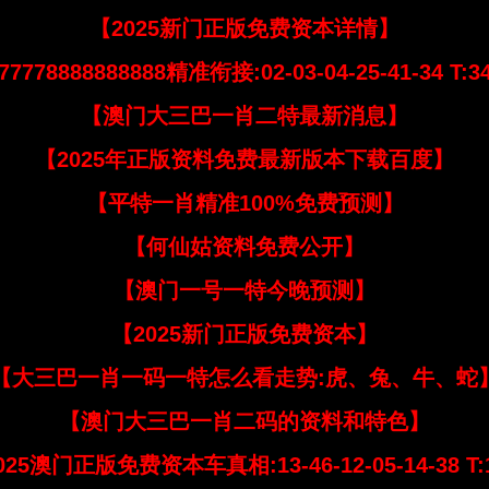
【2025新门正版免费资本详情】
77778888888888精准衔接:02-03-04-25-41-34 T:3
【澳门大三巴一肖二特最新消息】
【2025年正版资料免费最新版本下载百度】
【平特一肖精准100%免费预测】
【何仙姑资料免费公开】
【澳门一号一特今晚预测】
【2025新门正版免费资本】
【大三巴一肖一码一特怎么看走势:虎、兔、牛、蛇
【澳门大三巴一肖二码的资料和特色】
025澳门正版免费资本车真相:13-46-12-05-14-38 T: