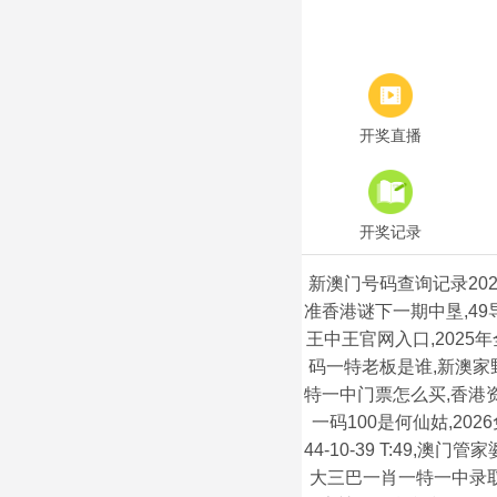
开奖直播
开奖记录
新澳门号码查询记录2025,,
准香港谜下一期中垦,49
王中王官网入口,2025
码一特老板是谁,新澳家
特一中门票怎么买,香港资料长期
一码100是何仙姑,2026免费
44-10-39 T:49,
大三巴一肖一特一中录取分数