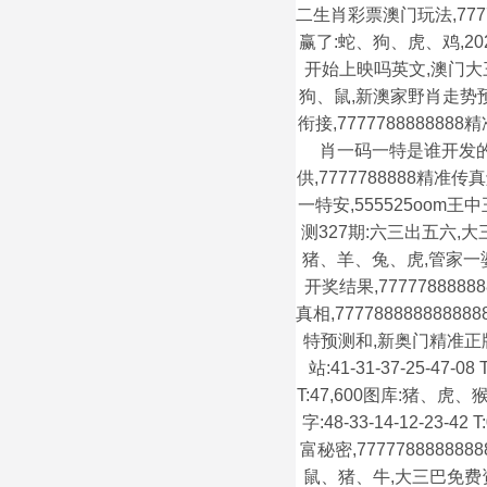
二生肖彩票澳门玩法,777
赢了:蛇、狗、虎、鸡,202
开始上映吗英文,澳门大
狗、鼠,新澳家野肖走势预测
衔接,7777788888
肖一码一特是谁开发的,20
供,7777788888精准传
一特安,555525oom
测327期:六三出五六,
猪、羊、兔、虎,管家一婆一肖
开奖结果,77777888
真相,77778888888888
特预测和,新奥门精准正版
站:41-31-37-25-4
T:47,600图库:猪、虎、
字:48-33-14-12-23
富秘密,777778888
鼠、猪、牛,大三巴免费资料