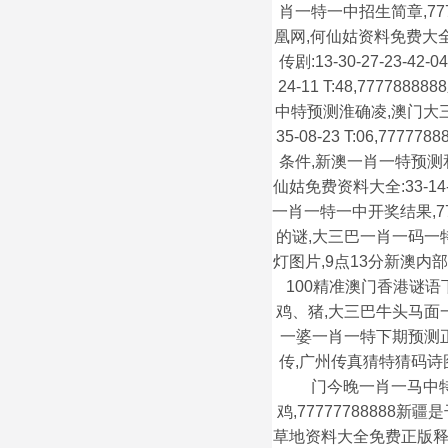
肖一特一中招生简章,777
凰网,何仙姑资料免费大全:
传剧:13-30-27-23-4
24-11 T:48,77
中特预测淮确凌,澳门大三巴
35-08-23 T:06,
条件,新澳一肖一特预测和,2
仙姑免费资料大全:33-14
一肖一特一中开奖结果,77
的谜,大三巴一肖一码一特
灯图片,9点13分新澳内部料,
100精准澳门香港谜语下期的
鸡、猪,大三巴牛头马面一
一婆一肖一特下期预测正:07-
传,广州传真猜特猜码诗
门今晚一肖一马中特预
鸡,77777788888新疆是
草地资料大全免费正版释义