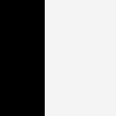
】
】
】