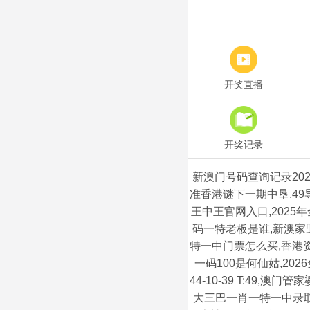
开奖直播
开奖记录
新澳门号码查询记录2025,,
准香港谜下一期中垦,49
王中王官网入口,2025
码一特老板是谁,新澳家
特一中门票怎么买,香港资料长期
一码100是何仙姑,2026免费
44-10-39 T:49,
大三巴一肖一特一中录取分数