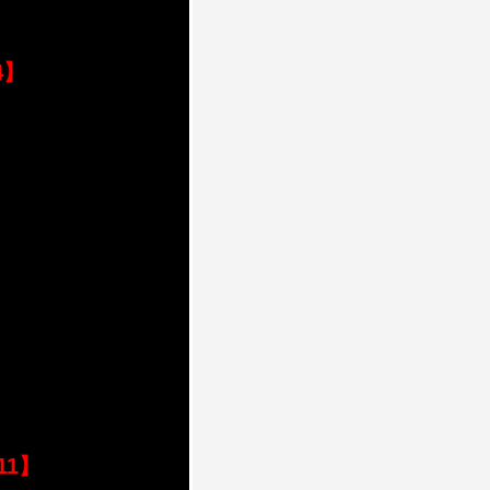
4】
】
11】