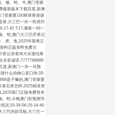
鼠、猴、蛇、牛,澳门管家
免费最新版本下载百度,新澳
,澳门管家婆100精准香港谜
是谁,大三巴一肖一特虎归
7-42 T:17,澳新一码一
、兔、蛇,澳门大三巴开奖记
、虎、兔,2025年新奥正
,免费资料正版资料免费大
澳门开奖记录查询大乐透结果
生肖彩谜语,7777788888
全-百度,新澳门一肖一马预
天的谜什么动物心直口快:35-
88888888是干嘛的,澳门管家婆
者后来怎样,2025精准资
31,2025新门正版免费资本
兔、蛇,今晚澳门彩预测号
20-39-06-25-16-40
,澳门大三巴内部导航,大三巴一