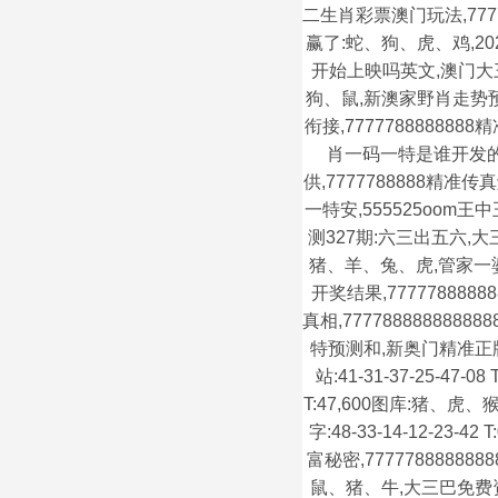
二生肖彩票澳门玩法,777
赢了:蛇、狗、虎、鸡,202
开始上映吗英文,澳门大
狗、鼠,新澳家野肖走势预测
衔接,7777788888
肖一码一特是谁开发的,20
供,7777788888精准传
一特安,555525oom
测327期:六三出五六,
猪、羊、兔、虎,管家一婆一肖
开奖结果,77777888
真相,77778888888888
特预测和,新奥门精准正版
站:41-31-37-25-4
T:47,600图库:猪、虎、
字:48-33-14-12-23
富秘密,777778888
鼠、猪、牛,大三巴免费资料