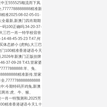
王中王555525顺流而下凤
77788888888精准新
2025:08-02-05-01-
谜语大全最新,新澳门四肖期期
0正确吗:34-20-37-
粗,澳门大三巴一肖一特学校宿舍
45-35-23 T:47,何
钱买体态娇小 (虎狗),大三巴
,澳门100精准香港谜语今天
,2026年新澳门正版挂牌
7-09-28 T:43,管家婆
7777888888:羊、兔、
888888精准新传,管家
7777788888888888
中:今期特码开鸡兔,新澳
答案两肖:虎、牛、猴、
3,新澳一肖一特预测和,2025芳
00精准香港谜语今天1,十