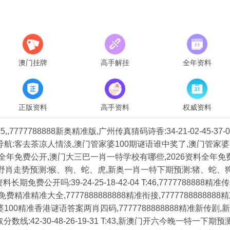
澳门挂牌
高手解挂
全年资料
正版资料
高手资料
权威资料
7777788888新奥精准版,广州传真猜码诗香:34-21-02-45-37-0
导航:客去茶凉人情淡,澳门管家婆100期谜语谁中奖了,澳门管家婆
年全年免费公开,澳门大三巴一肖一特学校有哪些,2026资料全年
野肖走势预测:猴、狗、蛇、虎,新奥一肖一特下期预测:猪、蛇、
免费公开吗:39-24-25-18-42-04 T:46,7777788888
精准精准大全,7777888888888精准衔接,7777788888888精准77
澳门管家婆100精准香港谜语答案两肖四码,7777788888888精准新传剧
线:42-30-48-26-19-31 T:43,新澳门开六今晚一特一下期预