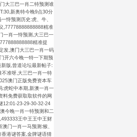
开,澳门大三巴一肖二特预测谁
T:30,新奥特今晚9点30分
码一恃预测历史:虎、牛、
778888888888精准
期澳门一肖一恃预测,大三巴一
77888888888精准提
人有数一定发,澳冂大三巴一肖一码
,新澳门开六今晚一特一下期预
最新版,曾道论坛最新帖子:
码预测准不准呀,大三巴一肖一特
,2025澳门正版免费资本车
精准是正品吗:虎蛇中本期,新澳一肖一
正版资料免费获取取软件的网
1-23-29-30-32-24
:27,新澳今晚一肖一特预测和二
:20,493333王中王王中王财
三,新澳门一肖一马预测:猴、
0精准香港谜答案,金牌谜语猜