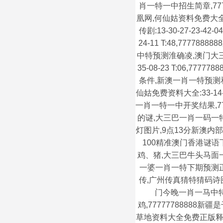
肖一特一中招生简章,777
凰网,何仙姑资料免费大全:
传剧:13-30-27-23-4
24-11 T:48,77
中特预测淮确凌,澳门大三巴
35-08-23 T:06,
条件,新澳一肖一特预测和,2
仙姑免费资料大全:33-14
一肖一特一中开奖结果,77
的谜,大三巴一肖一码一特
灯图片,9点13分新澳内部料,
100精准澳门香港谜语下期的
鸡、猪,大三巴牛头马面一
一婆一肖一特下期预测正:07-
传,广州传真猜特猜码诗
门今晚一肖一马中特预
鸡,77777788888新疆是
草地资料大全免费正版释义