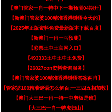
【澳门管家一肖一特中下一期预测04期开】
【新澳门管家婆100精准香港谜语今天的】
【2025年正版资料免费最新版本下载百度】
【新澳门一肖一马预测】
【彩票王中王官网入口】
【493333王中王中王免费】
【26827con资料查询服务】
【澳门管家婆100精准香港谜语答案两肖】
【管家婆100精准谜语怎么解百:一三四五相加数】
【澳门大三巴一肖一特一中老板是谁】
【大三巴一肖一特虎归山】