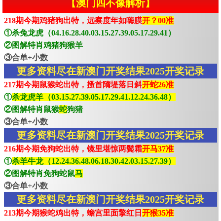
【澳门四不像解析】
218期今期鸡猪狗出特，远察度年如嗨膜
开？00准
①杀兔龙虎（04.16.28.40.03.15.27.39.05.17.29.41）
②图解特肖鸡猪狗猴羊
③合单+小数
更多资料尽在新澳门开奖结果2025开奖记录
217期今期鼠猴蛇出特，搔首隋堤落日斜
开蛇26准
①
杀龙虎羊（03.15.27.39.05.17.29.41.12.24.36.48）
②图解特肖鼠猴
蛇
狗猪
③合单+小数
更多资料尽在新澳门开奖结果2025开奖记录
216期今期免狗蛇出特，镜里堪惊两鬓霜
开马37准
①
杀羊牛龙（12.24.36.48.06.18.30.42.03.15.27.39）
②图解特肖免狗蛇鼠
马
③合单+小数
更多资料尽在新澳门开奖结果2025开奖记录
213期今期猴蛇鸡出特，蟾宫里面擎红日
开猴35准