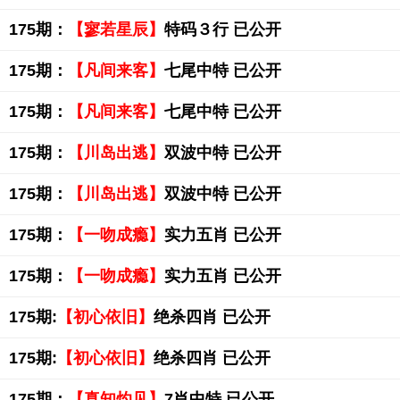
175期：
【寥若星辰】
特码３行 已公开
175期：
【凡间来客】
七尾中特 已公开
175期：
【凡间来客】
七尾中特 已公开
175期：
【川岛出逃】
双波中特 已公开
175期：
【川岛出逃】
双波中特 已公开
175期：
【一吻成瘾】
实力五肖 已公开
175期：
【一吻成瘾】
实力五肖 已公开
175期:
【初心依旧】
绝杀四肖 已公开
175期:
【初心依旧】
绝杀四肖 已公开
175期：
【真知灼见】
7肖中特 已公开