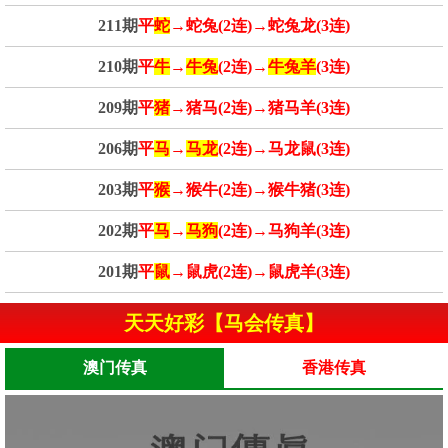
211期
平
蛇
→蛇兔(2连)→蛇兔龙(3连)
210期
平
牛
→
牛兔
(2连)→
牛兔羊
(3连)
209期
平
猪
→猪马(2连)→猪马羊(3连)
206期
平
马
→
马龙
(2连)→马龙鼠(3连)
203期
平
猴
→猴牛(2连)→猴牛猪(3连)
202期
平
马
→
马狗
(2连)→马狗羊(3连)
201期
平
鼠
→鼠虎(2连)→鼠虎羊(3连)
天天好彩【马会传真】
澳门传真
香港传真