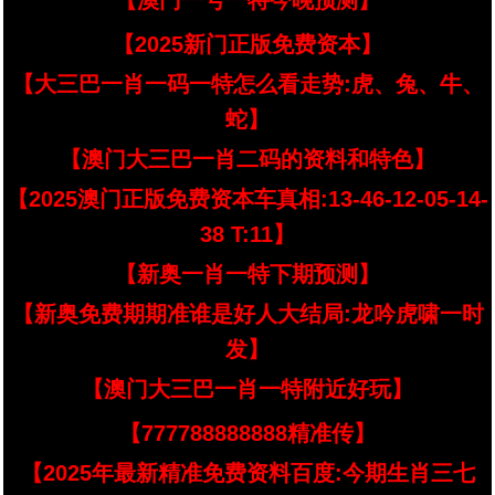
【澳门一号一特今晚预测】
【2025新门正版免费资本】
【大三巴一肖一码一特怎么看走势:虎、兔、牛、
蛇】
【澳门大三巴一肖二码的资料和特色】
【2025澳门正版免费资本车真相:13-46-12-05-14-
38 T:11】
【新奥一肖一特下期预测】
【新奥免费期期准谁是好人大结局:龙吟虎啸一时
发】
【澳门大三巴一肖一特附近好玩】
【777788888888精准传】
【2025年最新精准免费资料百度:今期生肖三七