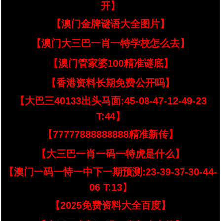
开】
【澳门金牌谜语大全图片】
【澳门大三巴一肖一特学校怎么去】
【澳门管家婆100精准谜底】
【香港资料长期免费公开吗】
【大巴三40133出头马面:45-08-47-12-49-23
T:44】
【77777888888888精准新传】
【大三巴一肖一码一特虎是什么】
【澳门一码一恃一中下一期预测:23-39-37-30-44-
06 T:13】
【2025免费资料大全百度】