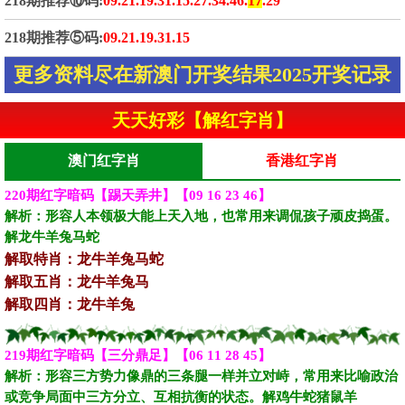
218期推荐⑩码:
09.21.19.31.15.27.34.46.
17
.29
218期推荐⑤码:
09.21.19.31.15
更多资料尽在新澳门开奖结果2025开奖记录
天天好彩【解红字肖】
澳门红字肖
香港红字肖
220期红字暗码【踢天弄井】【09 16 23 46】
解析：‌‌形容人本领极大能上天入地，也常用来调侃孩子顽皮捣蛋。
解龙牛羊兔马蛇‌‌‌‌‌‌‌
解取特肖：龙牛羊兔马蛇
解取五肖：龙牛羊兔马
解取四肖：龙牛羊兔
219期红字暗码【三分鼎足】【06 11 28 45】
解析：‌‌形容三方势力像鼎的三条腿一样并立对峙，常用来比喻政治
或竞争局面中三方分立、互相抗衡的状态。解鸡牛蛇猪鼠羊‌‌‌‌‌‌‌