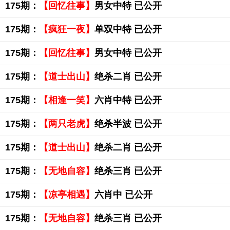
175期：
【回忆往事】
男女中特 已公开
175期：
【疯狂一夜】
单双中特 已公开
175期：
【回忆往事】
男女中特 已公开
175期：
【道士出山】
绝杀二肖 已公开
175期：
【相逢一笑】
六肖中特 已公开
175期：
【两只老虎】
绝杀半波 已公开
175期：
【道士出山】
绝杀二肖 已公开
175期：
【无地自容】
绝杀三肖 已公开
175期：
【凉亭相遇】
六肖中 已公开
175期：
【无地自容】
绝杀三肖 已公开