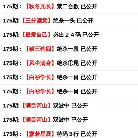
175期：
【秋冬冗长】
禁二合数 已公开
175期:
【三分酒意】
绝杀一头 已公开
175期:
【最爱自己】
必出２４码 已公开
175期：
【猫三狗四】
绝杀一段 已公开
175期：
【风尘满身】
绝杀①尾 已公开
175期：
【白衫学长】
绝杀一肖 已公开
175期：
【白衫学长】
绝杀一肖 已公开
175期:
【满目河山】
双波中 已公开
175期:
【满目河山】
双波中 已公开
175期：
【寥若星辰】
特码３行 已公开