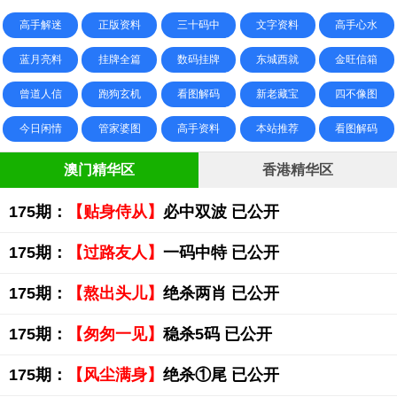
高手解迷
正版资料
三十码中
文字资料
高手心水
蓝月亮料
挂牌全篇
数码挂牌
东城西就
金旺信箱
曾道人信
跑狗玄机
看图解码
新老藏宝
四不像图
今日闲情
管家婆图
高手资料
本站推荐
看图解码
澳门精华区
香港精华区
175期：
【贴身侍从】
必中双波 已公开
175期：
【过路友人】
一码中特 已公开
175期：
【熬出头儿】
绝杀两肖 已公开
175期：
【匆匆一见】
稳杀5码 已公开
175期：
【风尘满身】
绝杀①尾 已公开