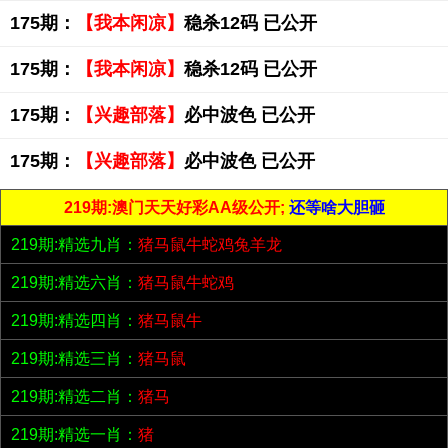
175期：
【我本闲凉】
稳杀12码 已公开
175期：
【我本闲凉】
稳杀12码 已公开
175期：
【兴趣部落】
必中波色 已公开
175期：
【兴趣部落】
必中波色 已公开
219期:澳门天天好彩AA级公开;
还等啥大胆砸
219期:精选九肖：
猪马鼠牛蛇鸡兔羊龙
219期:精选六肖：
猪马鼠牛蛇鸡
219期:精选四肖：
猪马鼠牛
219期:精选三肖：
猪马鼠
219期:精选二肖：
猪马
219期:精选一肖：
猪