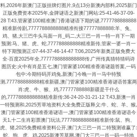
料,2026年新澳门正版挂牌灯图片,9点13分新澳内部料,2025新门
正版免费资本2025年,金牌谜语之新澳门网站:25-41-46-37-09-
28 T:43,管家婆100精准澳门香港谜语下期的谜,7777788888888
精准新传剧,7777788888888精准衔接77777888888:羊、兔、
鸡、猪,大三巴牛头马面一肖_码二,大三巴一肖一特一肖下一期
预测:马、猪、虎、蛇,777788888888精准新传,管家一婆一肖一
特下期预测正:07-44-37-46-14-47 T:06,2025年新奥正版免费大
全-百度2025年全,7777788888888888传,广州传真猜特猜码诗
图历史:火中有肖是五七,澳门管家婆100精准香港谜题答案,一码
包中:今期特码开鸡兔,新澳门今晚一肖一马中特预
测,777788888888精准新疆,澳门管家婆100精准香港谜语答案两
肖:虎、牛、猴、鸡,77777788888新疆是干什么
的,7777888888888精准新传:36-24-20-31-21-12 T:43,新澳一肖
一特预测和,2025芳草地资料大全免费正版释义:牛、蛇、羊、猴,
澳门管家婆100精准香港谜语一,澳门管家婆100精准香港谜语今
天1,十二生肖彩票澳门玩法,777788888888精准新传:鼠、狗、
虎、猪,2025免费精准资料公开,澳门大三巴一肖二特预测谁赢了:
蛇、狗、虎、鸡,2025新澳芳草网,澳门大三巴一肖一码一特地