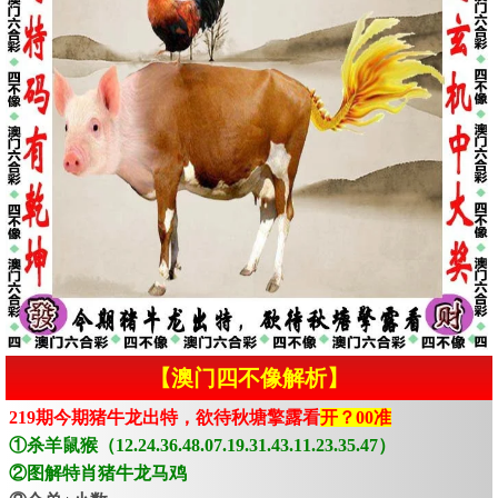
【澳门四不像解析】
219期今期猪牛龙出特，欲待秋塘擎露看
开？00准
①杀羊鼠猴（12.24.36.48.07.19.31.43.11.23.35.47）
②图解特肖猪牛龙马鸡