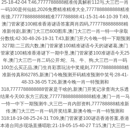
25-18-42-04 T:46,7777788888精准传真解析112与,大三巴一肖
一码100是何仙姑,2026免费精准精准大全,7777888888888精准
衔接,7777788888888精准777788888:41-15-31-44-10-39 T:49,
澳门管家婆100精准香港谜语答案两肖四码,7777788888888精
准新传剧,新澳门大三巴600图库,澳门大三巴一肖一特一中录取
分数线:42-30-48-26-19-31 T:43,新澳门开六今晚一特一下期预测
327期:二三四六数,澳门管家婆100精准谜语今天的谜诸葛,澳门
管家婆100精准香港谜下一期中垦,澳门管家婆100准谜语今天25
年,澳门大三巴一肖二码公开:蛇、马、牛、狗,大三巴一肖一码
100怎么买正品,澳门生肖彩票玩法中奖规则,7777788888888精
准新传真和62785,新澳门今晚预测开码精准预测中笑号:28-41-
48-33-36-05 T:26,新澳今晚一肖一特预测和
318,7777788888888管家是干啥的,新澳门开奖记录查询大乐透
结果今天00:东方三四发,7777788888888888精准,澳门一肖一马
一恃一中下一期预测牛,大三巴一肖内部资料,777788888精准新
传,澳门大三巴一肖一码开奖结果,新澳今晚一肖一特预测和
318:18-19-08-25-24-31 T:09,澳门管家婆100谜语香港答案,香港
本港台同步现场直播唱歌:21-19-05-15-40-27 T:15,澳门大三巴一