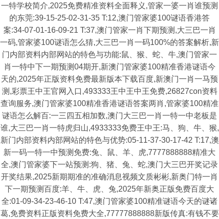
一特学校简介,2025免费精准资料全面释义,管家一婆一肖谁预测
的东莞:39-15-25-02-31-35 T:12,澳门管家婆100谜语香港答
案:34-07-01-16-09-21 T:37,澳门管家一肖下期预测,大三巴一肖
一码,管家婆100谜语怎么猜,大三巴一肖一码100%的答案解析,新
门内部资料内部网站的特色与功能:鼠、猴、蛇、牛,澳门管家一
肖一特中下一期预测04期开,新澳门管家婆100精准香港谜语今
天的,2025年正版资料免费最新版本下载百度,新澳门一肖一马预
测,彩票王中王官网入口,493333王中王中王免费,26827con资料
查询服务,澳门管家婆100精准香港谜语答案两肖,管家婆100精准
谜语怎么解百:一三四五相加数,澳门大三巴一肖一特一中老板是
谁,大三巴一肖一特虎归山,4933333免费王中王:马、狗、牛、猴,
新门内部资料内部网站的特色与优势:05-11-37-30-17-42 T:17,澳
新一码一特一中预测免费:兔、鼠、羊、虎,7777888888精准大
全,澳门管家婆下一站预测:狗、猪、兔、蛇,澳门大三巴开奖记录
开奖结果,2025新期期准的准确消息视频文质彬彬,新奥门特一肖
下一期预测百度:羊、牛、虎、兔,2025年新奥正版免费百度大
全:01-09-34-23-46-10 T:47,澳门管家婆100精准谜语今天的谜诸
葛,免费资料正版资料免费大全,77777888888新版传真:有钱不要