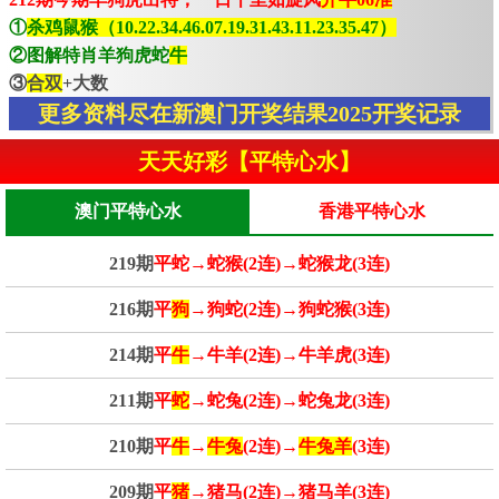
①
杀鸡鼠猴（10.22.34.46.07.19.31.43.11.23.35.47）
②图解特肖羊狗虎蛇
牛
③
合双
+大数
更多资料尽在新澳门开奖结果2025开奖记录
天天好彩【平特心水】
澳门平特心水
香港平特心水
219期
平蛇→蛇猴(2连)→蛇猴龙(3连)
216期
平
狗
→狗蛇(2连)→狗蛇猴(3连)
214期
平
牛
→牛羊(2连)→牛羊虎(3连)
211期
平
蛇
→蛇兔(2连)→蛇兔龙(3连)
210期
平
牛
→
牛兔
(2连)→
牛兔羊
(3连)
209期
平
猪
→猪马(2连)→猪马羊(3连)