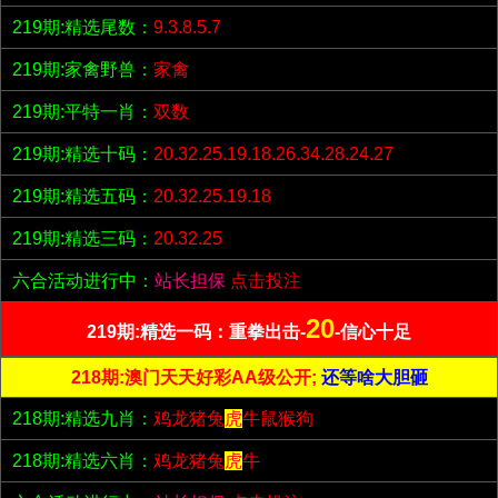
219期:精选尾数：
9.3.8.5.7
219期:家禽野兽：
家禽
219期:平特一肖：
双数
219期:精选十码：
20.32.25.19.18.26.34.28.24.27
219期:精选五码：
20.32.25.19.18
219期:精选三码：
20.32.25
六合活动进行中：
站长担保
点击投注
20
219期:精选一码：重拳出击-
-信心十足
218期:澳门天天好彩AA级公开;
还等啥大胆砸
218期:精选九肖：
鸡龙猪兔
虎
牛鼠猴狗
218期:精选六肖：
鸡龙猪兔
虎
牛