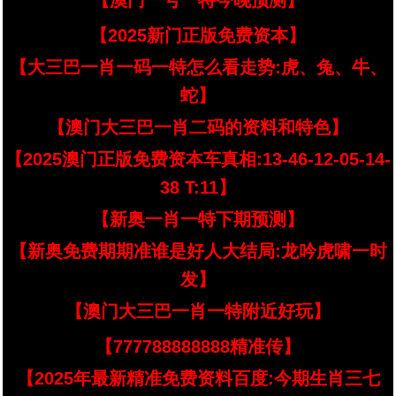
【澳门一号一特今晚预测】
【2025新门正版免费资本】
【大三巴一肖一码一特怎么看走势:虎、兔、牛、
蛇】
【澳门大三巴一肖二码的资料和特色】
【2025澳门正版免费资本车真相:13-46-12-05-14-
38 T:11】
【新奥一肖一特下期预测】
【新奥免费期期准谁是好人大结局:龙吟虎啸一时
发】
【澳门大三巴一肖一特附近好玩】
【777788888888精准传】
【2025年最新精准免费资料百度:今期生肖三七