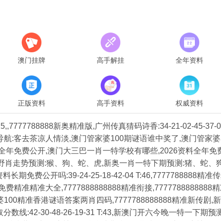
澳门挂牌
高手解挂
全年资料
正版资料
高手资料
权威资料
7777788888新奥精准版,广州传真猜码诗香:34-21-02-45-37-0
导航:客去茶凉人情淡,澳门管家婆100期谜语谁中奖了,澳门管家婆
年全年免费公开,澳门大三巴一肖一特学校有哪些,2026资料全年
野肖走势预测:猴、狗、蛇、虎,新奥一肖一特下期预测:猪、蛇、
免费公开吗:39-24-25-18-42-04 T:46,7777788888
精准精准大全,7777888888888精准衔接,7777788888888精准77
澳门管家婆100精准香港谜语答案两肖四码,7777788888888精准新传剧
线:42-30-48-26-19-31 T:43,新澳门开六今晚一特一下期预