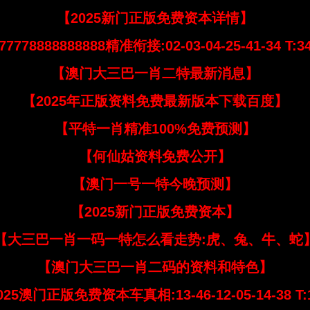
【2025新门正版免费资本详情】
77778888888888精准衔接:02-03-04-25-41-34 T:3
【澳门大三巴一肖二特最新消息】
【2025年正版资料免费最新版本下载百度】
【平特一肖精准100%免费预测】
【何仙姑资料免费公开】
【澳门一号一特今晚预测】
【2025新门正版免费资本】
【大三巴一肖一码一特怎么看走势:虎、兔、牛、蛇
【澳门大三巴一肖二码的资料和特色】
025澳门正版免费资本车真相:13-46-12-05-14-38 T: