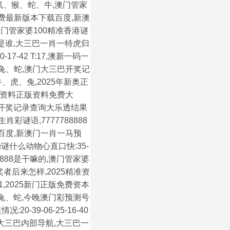
鼠、猴、蛇、牛,澳门管家
免费最新版本下载百度,新澳
,澳门管家婆100精准香港谜
是谁,大三巴一肖一特虎归
7-42 T:17,澳新一码一
、兔、蛇,澳门大三巴开奖记
、虎、兔,2025年新奥正
,免费资料正版资料免费大
澳门开奖记录查询大乐透结果
生肖彩谜语,7777788888
全-百度,新澳门一肖一马预
天的谜什么动物心直口快:35-
88888888是干嘛的,澳门管家婆
者后来怎样,2025精准资
31,2025新门正版免费资本
兔、蛇,今晚澳门彩预测号
20-39-06-25-16-40
,澳门大三巴内部导航,大三巴一