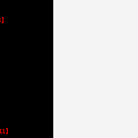
4】
】
11】