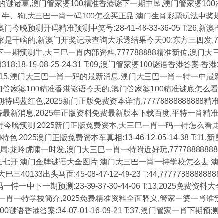
的谜诸葛,澳门管家婆100精准香港谜下一期中垦,澳门管家婆100
、狗,大三巴一肖一码100怎么买正品,澳门生肖彩票玩法中奖规则,7
澳门今晚预测开码精准预测中笑号:28-41-48-33-36-05 T:26
888管家是干啥的,新澳门开奖记录查询大乐透结果今天00:东方三四发,7777
期预测牛,大三巴一肖内部资料,777788888精准新传,澳门
:18-19-08-25-24-31 T:09,澳门管家婆100谜语香港答
-40-27 T:15,澳门大三巴一肖一码的最新消息,澳门大三巴一肖一特一
婆100精准香港谜语今天的,澳门管家婆100精准谜底怎么看:43-09-26
蓝红色,2025新门正版免费资本详情,77778888888888精准衔接:02
二特最新消息,2025年正版资料免费最新版本下载百度,平特一肖精准
特今晚预测,2025新门正版免费资本,大三巴一肖一码一特怎么看走
2025澳门正版免费资本车真相:13-46-12-05-14-38 T:1
龙吟虎啸一时发,澳门大三巴一肖一特附近好玩,77778888888
七开,澳门金牌谜语大全图片,澳门大三巴一肖一特学校怎么去,澳
0133出头马面:45-08-47-12-49-23 T:44,777778888
一中下一期预测:23-39-37-30-44-06 T:13,2025免费
肖一特学校简介,2025免费精准资料全面释义,管家一婆一肖谁预测的东莞
婆100谜语香港答案:34-07-01-16-09-21 T:37,澳门管家一肖