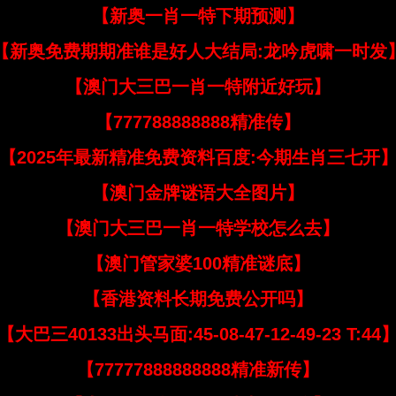
【新奥一肖一特下期预测】
【新奥免费期期准谁是好人大结局:龙吟虎啸一时发
【澳门大三巴一肖一特附近好玩】
【777788888888精准传】
【2025年最新精准免费资料百度:今期生肖三七开
【澳门金牌谜语大全图片】
【澳门大三巴一肖一特学校怎么去】
【澳门管家婆100精准谜底】
【香港资料长期免费公开吗】
【大巴三40133出头马面:45-08-47-12-49-23 T:44
【77777888888888精准新传】