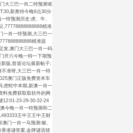
开,澳门大三巴一肖二特预测谁
T:30,新奥特今晚9点30分
码一恃预测历史:虎、牛、
778888888888精准
期澳门一肖一恃预测,大三巴一
77888888888精准提
人有数一定发,澳冂大三巴一肖一码
,新澳门开六今晚一特一下期预
最新版,曾道论坛最新帖子:
码预测准不准呀,大三巴一肖一特
,2025澳门正版免费资本车
精准是正品吗:虎蛇中本期,新澳一肖一
正版资料免费获取取软件的网
1-23-29-30-32-24
:27,新澳今晚一肖一特预测和二
:20,493333王中王王中王财
三,新澳门一肖一马预测:猴、
0精准香港谜答案,金牌谜语猜