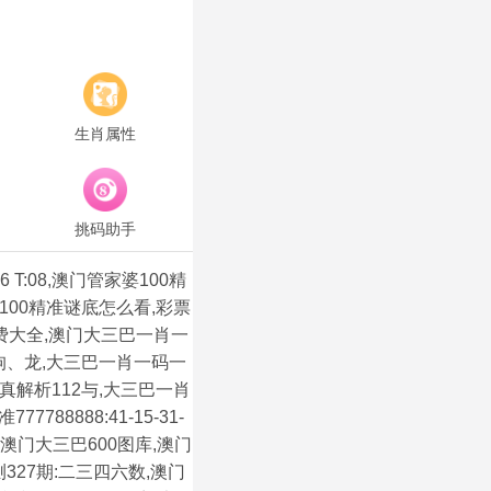
生肖属性
挑码助手
6 T:08,澳门管家婆100精
100精准谜底怎么看,彩票
免费大全,澳门大三巴一肖一
狗、龙,大三巴一肖一码一
精准传真解析112与,大三巴一肖
7788888:41-15-31-
,新澳门大三巴600图库,澳门
测327期:二三四六数,澳门