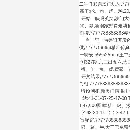
二生肖彩票澳门玩法,777
赢了:蛇、狗、虎、鸡,202
开始上映吗英文,澳门大
狗、鼠,新澳家野肖走势预测
衔接,7777788888
肖一码一特是谁开发的,20
供,7777788888精准传
一特安,555525oom
测327期:六三出五六,
猪、羊、兔、虎,管家一婆一肖
开奖结果,77777888
真相,77778888888888
特预测和,新奥门精准正版
站:41-31-37-25-4
T:47,600图库:猪、虎、
字:48-33-14-12-23
富秘密,777778888
鼠、猪、牛,大三巴免费资料