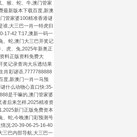
鼠、猴、蛇、牛,澳门管家
免费最新版本下载百度,新澳
,澳门管家婆100精准香港谜
是谁,大三巴一肖一特虎归
7-42 T:17,澳新一码一
、兔、蛇,澳门大三巴开奖记
、虎、兔,2025年新奥正
,免费资料正版资料免费大
澳门开奖记录查询大乐透结果
生肖彩谜语,7777788888
全-百度,新澳门一肖一马预
天的谜什么动物心直口快:35-
88888888是干嘛的,澳门管家婆
者后来怎样,2025精准资
31,2025新门正版免费资本
兔、蛇,今晚澳门彩预测号
20-39-06-25-16-40
,澳门大三巴内部导航,大三巴一