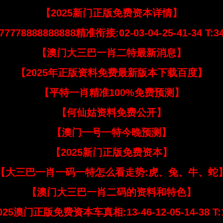
【2025新门正版免费资本详情】
77778888888888精准衔接:02-03-04-25-41-34 T:3
【澳门大三巴一肖二特最新消息】
【2025年正版资料免费最新版本下载百度】
【平特一肖精准100%免费预测】
【何仙姑资料免费公开】
【澳门一号一特今晚预测】
【2025新门正版免费资本】
【大三巴一肖一码一特怎么看走势:虎、兔、牛、蛇
【澳门大三巴一肖二码的资料和特色】
025澳门正版免费资本车真相:13-46-12-05-14-38 T: