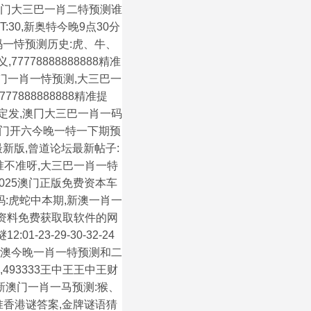
开,澳门大三巴一肖二特预测谁
T:30,新奥特今晚9点30分
码一恃预测历史:虎、牛、
778888888888精准
期澳门一肖一恃预测,大三巴一
77888888888精准提
人有数一定发,澳冂大三巴一肖一码
,新澳门开六今晚一特一下期预
最新版,曾道论坛最新帖子:
码预测准不准呀,大三巴一肖一特
,2025澳门正版免费资本车
精准是正品吗:虎蛇中本期,新澳一肖一
正版资料免费获取取软件的网
1-23-29-30-32-24
:27,新澳今晚一肖一特预测和二
:20,493333王中王王中王财
三,新澳门一肖一马预测:猴、
0精准香港谜答案,金牌谜语猜