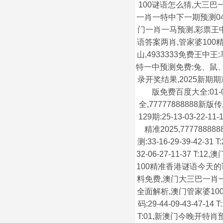
100谜语怎么猜,大三
一肖一特中下一期预测04
门一肖一马预测,彩票王中王
语答案两肖,管家婆10
山,4933333免费王中王
特一中预测免费:兔、鼠、
录开奖结果,2025新期
版免费百度大全:01-
全,7777788888
129期:25-13-03-2
精准2025,77778
测:33-16-29-39-
32-06-27-11-37 T:
100精准香港谜语今天的
料免费,澳门大三巴一肖一特学
全面解析,澳门管家婆1
码:29-44-09-43-47
T:01,新澳门今晚开特肖预