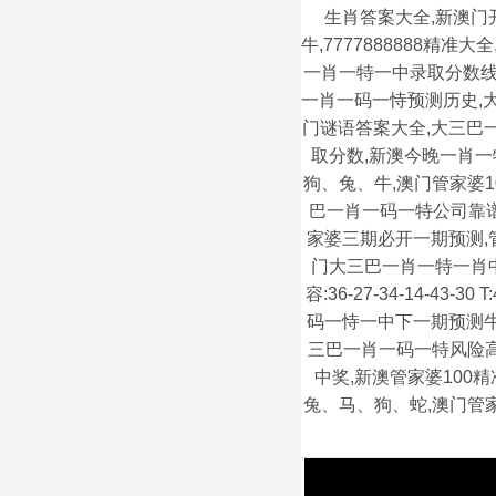
生肖答案大全,新澳门开
牛,7777888888精
一肖一特一中录取分数线:
一肖一码一恃预测历史,
门谜语答案大全,大三巴
取分数,新澳今晚一肖一
狗、兔、牛,澳门管家婆1
巴一肖一码一特公司靠谱吗
家婆三期必开一期预测,管家婆1
门大三巴一肖一特一肖中免费
容:36-27-34-14-4
码一恃一中下一期预测牛郎织
三巴一肖一码一特风险高
中奖,新澳管家婆100
兔、马、狗、蛇,澳门管家婆