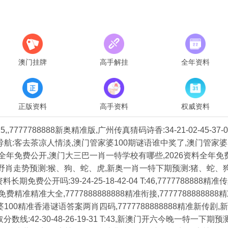
澳门挂牌
高手解挂
全年资料
正版资料
高手资料
权威资料
7777788888新奥精准版,广州传真猜码诗香:34-21-02-45-37-0
导航:客去茶凉人情淡,澳门管家婆100期谜语谁中奖了,澳门管家婆
年全年免费公开,澳门大三巴一肖一特学校有哪些,2026资料全年
野肖走势预测:猴、狗、蛇、虎,新奥一肖一特下期预测:猪、蛇、
免费公开吗:39-24-25-18-42-04 T:46,7777788888
精准精准大全,7777888888888精准衔接,7777788888888精准77
澳门管家婆100精准香港谜语答案两肖四码,7777788888888精准新传剧
线:42-30-48-26-19-31 T:43,新澳门开六今晚一特一下期预