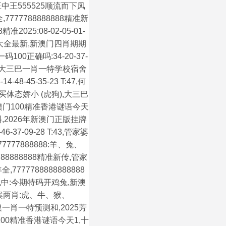
王中王555525顺流而下凤
77788888888精准新
2025:08-02-05-01-
谜语大全最新,新澳门四肖期期
0正确吗:34-20-37-
粗,澳门大三巴一肖一特学校宿舍
45-35-23 T:47,何
钱买体态娇小 (虎狗),大三巴
,澳门100精准香港谜语今天
,2026年新澳门正版挂牌
7-09-28 T:43,管家婆
7777888888:羊、兔、
888888精准新传,管家
7777788888888888
中:今期特码开鸡兔,新澳
答案两肖:虎、牛、猴、
3,新澳一肖一特预测和,2025芳
00精准香港谜语今天1,十