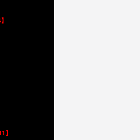
4】
】
11】