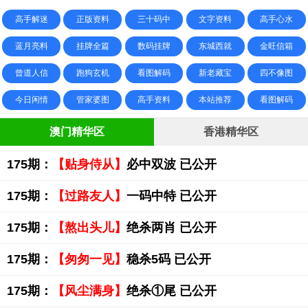
高手解迷
正版资料
三十码中
文字资料
高手心水
蓝月亮料
挂牌全篇
数码挂牌
东城西就
金旺信箱
曾道人信
跑狗玄机
看图解码
新老藏宝
四不像图
今日闲情
管家婆图
高手资料
本站推荐
看图解码
澳门精华区
香港精华区
175期：
【贴身侍从】
必中双波 已公开
175期：
【过路友人】
一码中特 已公开
175期：
【熬出头儿】
绝杀两肖 已公开
175期：
【匆匆一见】
稳杀5码 已公开
175期：
【风尘满身】
绝杀①尾 已公开