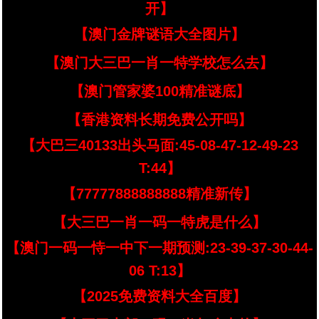
开】
【澳门金牌谜语大全图片】
【澳门大三巴一肖一特学校怎么去】
【澳门管家婆100精准谜底】
【香港资料长期免费公开吗】
【大巴三40133出头马面:45-08-47-12-49-23
T:44】
【77777888888888精准新传】
【大三巴一肖一码一特虎是什么】
【澳门一码一恃一中下一期预测:23-39-37-30-44-
06 T:13】
【2025免费资料大全百度】