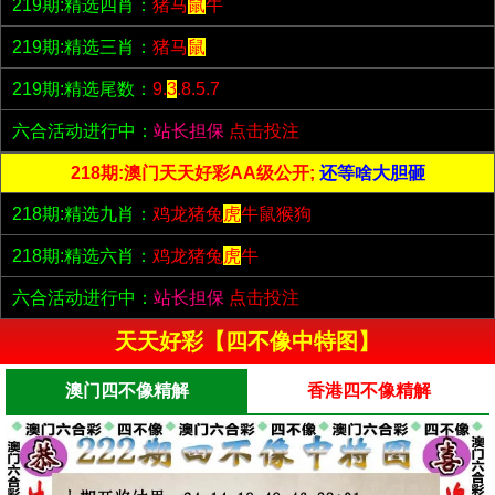
219期:精选四肖：
猪马
鼠
牛
219期:精选三肖：
猪马
鼠
219期:精选尾数：
9.
3
.8.5.7
六合活动进行中：
站长担保
点击投注
218期:澳门天天好彩AA级公开;
还等啥大胆砸
218期:精选九肖：
鸡龙猪兔
虎
牛鼠猴狗
218期:精选六肖：
鸡龙猪兔
虎
牛
六合活动进行中：
站长担保
点击投注
天天好彩【四不像中特图】
澳门四不像精解
香港四不像精解