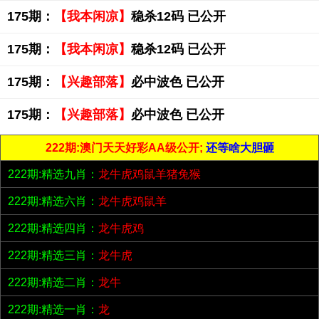
175期：
【我本闲凉】
稳杀12码 已公开
175期：
【我本闲凉】
稳杀12码 已公开
175期：
【兴趣部落】
必中波色 已公开
175期：
【兴趣部落】
必中波色 已公开
222期:澳门天天好彩AA级公开;
还等啥大胆砸
222期:精选九肖：
龙牛虎鸡鼠羊猪兔猴
222期:精选六肖：
龙牛虎鸡鼠羊
222期:精选四肖：
龙牛虎鸡
222期:精选三肖：
龙牛虎
222期:精选二肖：
龙牛
222期:精选一肖：
龙