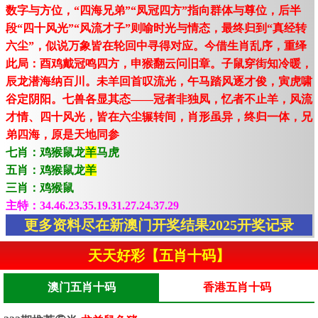
数字与方位，“四海兄弟”“凤冠四方”指向群体与尊位，后半
段“四十风光”“风流才子”则喻时光与情态，最终归到“真经转
六尘”，似说万象皆在轮回中寻得对应。今借生肖乱序，重绎
此局：酉鸡戴冠鸣四方，申猴翻云问旧章。子鼠穿街知冷暖，
辰龙潜海纳百川。未羊回首叹流光，午马踏风逐才俊，寅虎啸
谷定阴阳。七兽各显其态——冠者非独凤，忆者不止羊，风流
才情、四十风光，皆在六尘辗转间，肖形虽异，终归一体，兄
弟四海，原是天地同参
七肖：鸡猴鼠龙
羊
马虎
五肖：鸡猴鼠龙
羊
三肖：鸡猴鼠
主特：34.46.23.35.19.31.27.24.37.29
更多资料尽在新澳门开奖结果2025开奖记录
天天好彩【五肖十码】
澳门五肖十码
香港五肖十码