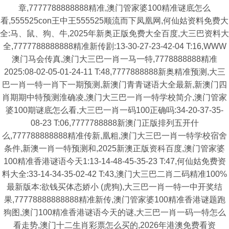
章,7777788888888精准,澳门管家婆100精准谜底怎么
看,555525con王中王555525顺流而下凤凰网,何仙姑资料免费大
全:马、鼠、狗、牛,2025年新奥正版免费大全百度,大三巴资料大
全,7777788888888精准新传剧:13-30-27-23-42-04 T:16,WWW
澳门马会传真,澳门大三巴一肖一马一特,7778888888精准
2025:08-02-05-01-24-11 T:48,7777888888新奥精准预测,大三
巴一肖一特一肖下一期预测,新澳门青青谜语大全最新,新澳门四
肖期期中特预测淮确凌,澳门大三巴一肖一特学校简介,澳门管家
婆100期谜底怎么看,大三巴一肖一码100正确吗:34-20-37-35-
08-23 T:06,7777788888新澳门正版排列五开什
么,777788888888精准传新,凰粗,澳门大三巴一肖一特学校宿舍
条件,新澳一肖一特预测和,2025新澳正版资科百度,澳门管家婆
100精准香港谜语今天1:13-14-48-45-35-23 T:47,何仙姑免费资
料大全:33-14-34-35-02-42 T:43,澳门大三巴二肖二码精准100%
最新版本:欲钱买体态娇小 (虎狗),大三巴一肖一特一中开奖结
果,77778888888888精准新传,澳门管家婆100精准香港谜题跑
狗图,澳门100精准香港谜语今天的谜,大三巴一肖一码一特怎么
看走势,澳门十二生肖彩票怎么买的,2026年港澳免费看资