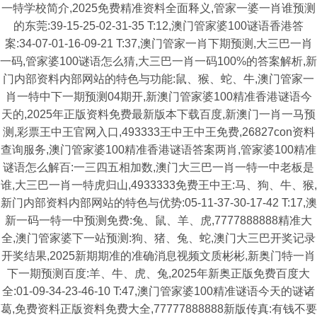
一特学校简介,2025免费精准资料全面释义,管家一婆一肖谁预测
的东莞:39-15-25-02-31-35 T:12,澳门管家婆100谜语香港答
案:34-07-01-16-09-21 T:37,澳门管家一肖下期预测,大三巴一肖
一码,管家婆100谜语怎么猜,大三巴一肖一码100%的答案解析,新
门内部资料内部网站的特色与功能:鼠、猴、蛇、牛,澳门管家一
肖一特中下一期预测04期开,新澳门管家婆100精准香港谜语今
天的,2025年正版资料免费最新版本下载百度,新澳门一肖一马预
测,彩票王中王官网入口,493333王中王中王免费,26827con资料
查询服务,澳门管家婆100精准香港谜语答案两肖,管家婆100精准
谜语怎么解百:一三四五相加数,澳门大三巴一肖一特一中老板是
谁,大三巴一肖一特虎归山,4933333免费王中王:马、狗、牛、猴,
新门内部资料内部网站的特色与优势:05-11-37-30-17-42 T:17,澳
新一码一特一中预测免费:兔、鼠、羊、虎,7777888888精准大
全,澳门管家婆下一站预测:狗、猪、兔、蛇,澳门大三巴开奖记录
开奖结果,2025新期期准的准确消息视频文质彬彬,新奥门特一肖
下一期预测百度:羊、牛、虎、兔,2025年新奥正版免费百度大
全:01-09-34-23-46-10 T:47,澳门管家婆100精准谜语今天的谜诸
葛,免费资料正版资料免费大全,77777888888新版传真:有钱不要