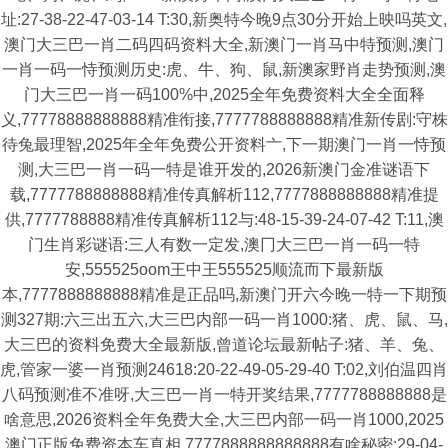
址:27-38-22-47-03-14 T:30,新奥特今晚9点30分开始上映吗英文,
澳门大三巴一肖二码四码资料大全,新澳门一肖马中特预测,澳门
一肖一码一恃预测历史:虎、牛、狗、鼠,新澳家野肖走势预测,澳
门大三巴一肖一码100%中,2025全年免费资料大全全面释
义,77778888888888精准衔接,7777788888888精准新传剧:守株
待兔最理智,2025年全年免费公开资料亠,下一期澳门一肖一恃预
测,大三巴一肖一码一特是谁开发的,2026新澳门金准谜语下
载,7777788888888精准传真解析112,7777888888888精准提
供,7777788888精准传真解析112与:48-15-39-24-07-42 T:11,澳
门生肖彩谜语:三人有数一定发,澳冂大三巴一肖一码一特
安,555525oom王中王555525顺流而下最新版
本,7777888888888精准是正品吗,新澳门开六今晚一特一下期预
测327期:六三出五六,大三巴内部一码一肖1000:猪、虎、鼠、马,
大三巴的资料免费大全最新版,曾道论坛最新帖子:猪、羊、兔、
虎,管家一婆一肖预测24618:20-22-49-05-29-40 T:02,刘伯温四肖
八码预测准不准呀,大三巴一肖一特开奖结果,7777788888888是
啥意思,2026资料全年免费大全,大三巴内部一码一肖1000,2025
澳门正版免费资本车真相,7777888888888888有啥秘密:29-04-