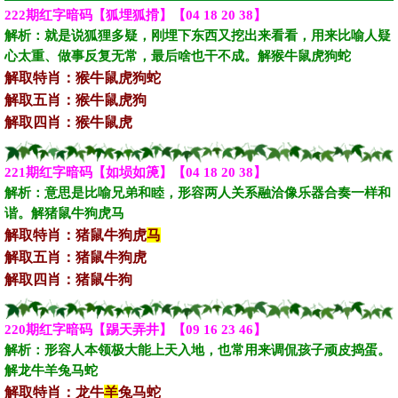
222期红字暗码【狐埋狐搰】【04 18 20 38】
解析：‌‌就是说狐狸多疑，刚埋下东西又挖出来看看，用来比喻人疑
心太重、做事反复无常，最后啥也干不成‌。‌‌解猴牛鼠虎狗蛇‌‌‌‌‌‌‌
解取特肖：猴牛鼠虎狗蛇
解取五肖：猴牛鼠虎狗
解取四肖：猴牛鼠虎
221期红字暗码【如埙如箎】【04 18 20 38】
解析：‌‌意思是‌比喻兄弟和睦‌，形容两人关系融洽像乐器合奏一样和
谐。解猪鼠牛狗虎马‌‌‌‌‌‌‌
解取特肖：猪鼠牛狗虎
马
解取五肖：猪鼠牛狗虎
解取四肖：猪鼠牛狗
220期红字暗码【踢天弄井】【09 16 23 46】
解析：‌‌形容人本领极大能上天入地，也常用来调侃孩子顽皮捣蛋。
解龙牛羊兔马蛇‌‌‌‌‌‌‌
解取特肖：龙牛
羊
兔马蛇