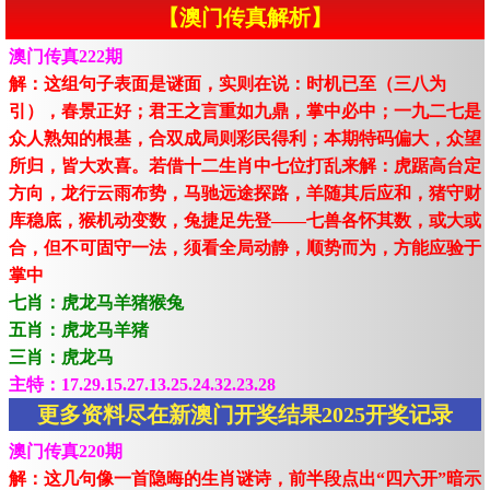
【澳门传真解析】
澳门传真222期
解：这组句子表面是谜面，实则在说：时机已至（三八为
引），春景正好；君王之言重如九鼎，掌中必中；一九二七是
众人熟知的根基，合双成局则彩民得利；本期特码偏大，众望
所归，皆大欢喜。若借十二生肖中七位打乱来解：虎踞高台定
方向，龙行云雨布势，马驰远途探路，羊随其后应和，猪守财
库稳底，猴机动变数，兔捷足先登——七兽各怀其数，或大或
合，但不可固守一法，须看全局动静，顺势而为，方能应验于
掌中
七肖：虎龙马羊猪猴兔
五肖：虎龙马羊猪
三肖：虎龙马
主特：17.29.15.27.13.25.24.32.23.28
更多资料尽在新澳门开奖结果2025开奖记录
澳门传真220期
解：这几句像一首隐晦的生肖谜诗，前半段点出“四六开”暗示