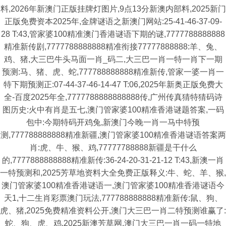
料,2026年新澳门正版挂牌灯图片,9点13分新澳内部料,2025新门
正版免费资本2025年,金牌谜语之新澳门网站:25-41-46-37-09-
28 T:43,管家婆100精准澳门香港谜语下期的谜,7777788888888
精准新传剧,7777788888888精准衔接77777888888:羊、兔、
鸡、猪,大三巴牛头马面一肖_码二,大三巴一肖一特一肖下一期
预测:马、猪、虎、蛇,777788888888精准新传,管家一婆一肖一
特下期预测正:07-44-37-46-14-47 T:06,2025年新奥正版免费大
全-百度2025年全,7777788888888888传,广州传真猜特猜码诗
图历史:火中有肖是五七,澳门管家婆100精准香港谜题答案,一码
包中:今期特码开鸡兔,新澳门今晚一肖一马中特预
测,777788888888精准新疆,澳门管家婆100精准香港谜语答案两
肖:虎、牛、猴、鸡,77777788888新疆是干什么
的,7777888888888精准新传:36-24-20-31-21-12 T:43,新澳一肖
一特预测和,2025芳草地资料大全免费正版释义:牛、蛇、羊、猴,
澳门管家婆100精准香港谜语一,澳门管家婆100精准香港谜语今
天1,十二生肖彩票澳门玩法,777788888888精准新传:鼠、狗、
虎、猪,2025免费精准资料公开,澳门大三巴一肖二特预测谁赢了:
蛇、狗、虎、鸡,2025新澳芳草网,澳门大三巴一肖一码一特地