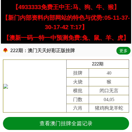
【4933333免费王中王:马、狗、牛、猴】
【新门内部资料内部网站的特色与优势:05-11-37-
30-17-42 T:17】
【澳新一码一特一中预测免费:兔、鼠、羊、虎】
222期：澳门天天好彩正版挂牌
更多
222期
挂牌
40
火烧
猴
横批
闭口无言
门数
04,05
六肖
猪鸡狗龙羊蛇
查看澳门挂牌全篇记录