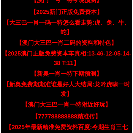
【澳门一号一特今晚预测】
【2025新门正版免费资本】
【大三巴一肖一码一特怎么看走势:虎、兔、牛、
蛇】
【澳门大三巴一肖二码的资料和特色】
【2025澳门正版免费资本车真相:13-46-12-05-14-
38 T:11】
【新奥一肖一特下期预测】
【新奥免费期期准谁是好人大结局:龙吟虎啸一时
发】
【澳门大三巴一肖一特附近好玩】
【777788888888精准传】
【2025年最新精准免费资料百度:今期生肖三七