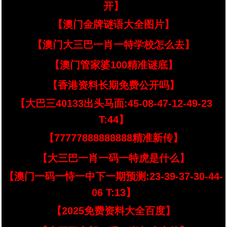
开】
【澳门金牌谜语大全图片】
【澳门大三巴一肖一特学校怎么去】
【澳门管家婆100精准谜底】
【香港资料长期免费公开吗】
【大巴三40133出头马面:45-08-47-12-49-23
T:44】
【77777888888888精准新传】
【大三巴一肖一码一特虎是什么】
【澳门一码一恃一中下一期预测:23-39-37-30-44-
06 T:13】
【2025免费资料大全百度】