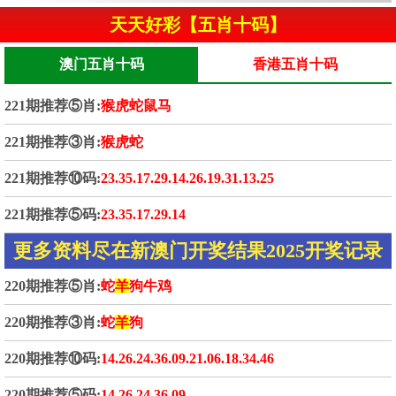
天天好彩【五肖十码】
澳门五肖十码
香港五肖十码
221期推荐⑤肖:
猴虎蛇鼠马
221期推荐③肖:
猴虎蛇
221期推荐⑩码:
23.35.17.29.14.26.19.31.13.25
221期推荐⑤码:
23.35.17.29.14
更多资料尽在新澳门开奖结果2025开奖记录
220期推荐⑤肖:
蛇
羊
狗牛鸡
220期推荐③肖:
蛇
羊
狗
220期推荐⑩码:
14.26.24.36.09.21.06.18.34.46
220期推荐⑤码:
14.26.24.36.09