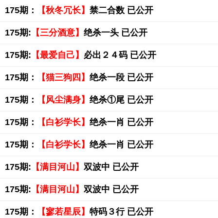
175期：
【秋冬冗长】
禁二合数 已公开
175期:
【三分酒意】
绝杀一头 已公开
175期:
【最爱自己】
必出２４码 已公开
175期：
【猫三狗四】
绝杀一段 已公开
175期：
【风尘满身】
绝杀①尾 已公开
175期：
【白衫学长】
绝杀一肖 已公开
175期：
【白衫学长】
绝杀一肖 已公开
175期:
【满目河山】
双波中 已公开
175期:
【满目河山】
双波中 已公开
175期：
【寥若星辰】
特码３行 已公开