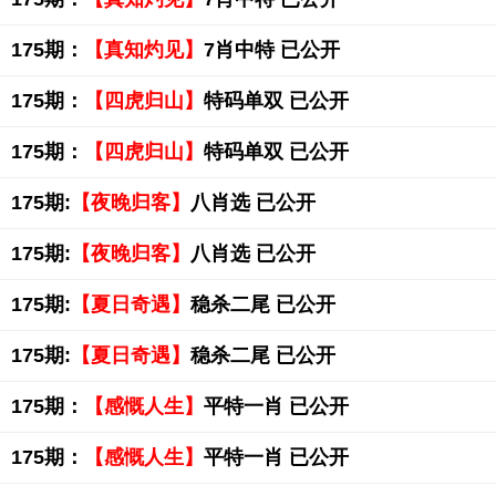
175期：
【真知灼见】
7肖中特 已公开
175期：
【四虎归山】
特码单双 已公开
175期：
【四虎归山】
特码单双 已公开
175期:
【夜晚归客】
八肖选 已公开
175期:
【夜晚归客】
八肖选 已公开
175期:
【夏日奇遇】
稳杀二尾 已公开
175期:
【夏日奇遇】
稳杀二尾 已公开
175期：
【感慨人生】
平特一肖 已公开
175期：
【感慨人生】
平特一肖 已公开