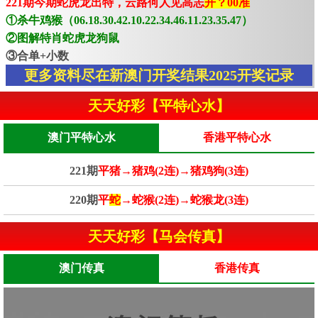
221期今期蛇虎龙出特，云路何人见高志
开？00准
①杀牛鸡猴（06.18.30.42.10.22.34.46.11.23.35.47）
②图解特肖蛇虎龙狗鼠
③合单+小数
更多资料尽在新澳门开奖结果2025开奖记录
天天好彩【平特心水】
澳门平特心水
香港平特心水
221期
平猪→猪鸡(2连)→猪鸡狗(3连)
220期
平
蛇
→蛇猴(2连)→蛇猴龙(3连)
天天好彩【马会传真】
澳门传真
香港传真