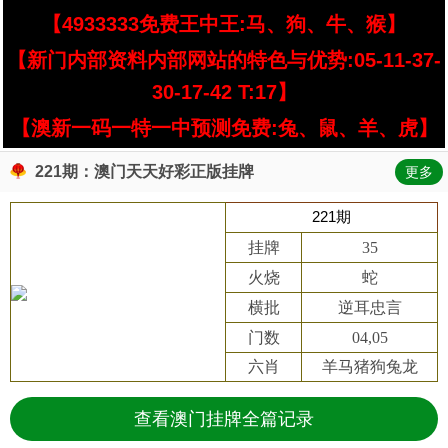
【4933333免费王中王:马、狗、牛、猴】
【新门内部资料内部网站的特色与优势:05-11-37-
30-17-42 T:17】
【澳新一码一特一中预测免费:兔、鼠、羊、虎】
221期：澳门天天好彩正版挂牌
更多
221期
挂牌
35
火烧
蛇
横批
逆耳忠言
门数
04,05
六肖
羊马猪狗兔龙
查看澳门挂牌全篇记录