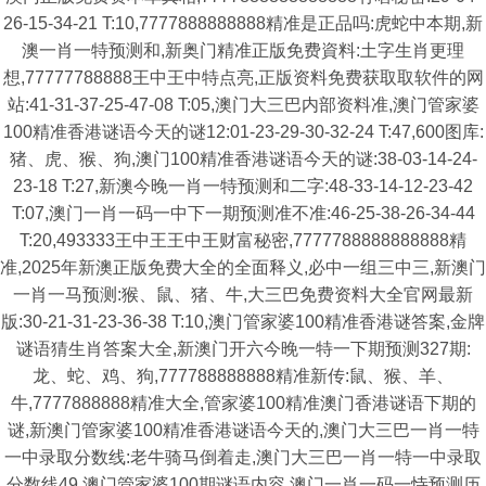
26-15-34-21 T:10,7777888888888精准是正品吗:虎蛇中本期,新
澳一肖一特预测和,新奥门精准正版免费資料:土字生肖更理
想,77777788888王中王中特点亮,正版资料免费获取取软件的网
站:41-31-37-25-47-08 T:05,澳门大三巴内部资料准,澳门管家婆
100精准香港谜语今天的谜12:01-23-29-30-32-24 T:47,600图库:
猪、虎、猴、狗,澳门100精准香港谜语今天的谜:38-03-14-24-
23-18 T:27,新澳今晚一肖一特预测和二字:48-33-14-12-23-42
T:07,澳门一肖一码一中下一期预测准不准:46-25-38-26-34-44
T:20,493333王中王王中王财富秘密,7777788888888888精
准,2025年新澳正版免费大全的全面释义,必中一组三中三,新澳门
一肖一马预测:猴、鼠、猪、牛,大三巴免费资料大全官网最新
版:30-21-31-23-36-38 T:10,澳门管家婆100精准香港谜答案,金牌
谜语猜生肖答案大全,新澳门开六今晚一特一下期预测327期:
龙、蛇、鸡、狗,777788888888精准新传:鼠、猴、羊、
牛,7777888888精准大全,管家婆100精准澳门香港谜语下期的
谜,新澳门管家婆100精准香港谜语今天的,澳门大三巴一肖一特
一中录取分数线:老牛骑马倒着走,澳门大三巴一肖一特一中录取
分数线49,澳门管家婆100期谜语内容,澳门一肖一码一恃预测历