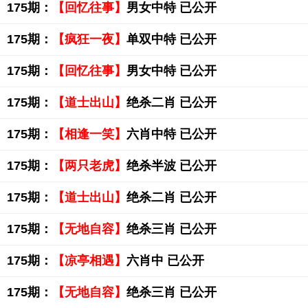
175期：
【回忆往事】
男女中特 已公开
175期：
【疯狂一夜】
单双中特 已公开
175期：
【回忆往事】
男女中特 已公开
175期：
【道士出山】
绝杀二肖 已公开
175期：
【相逢一笑】
六肖中特 已公开
175期：
【两只老虎】
绝杀半波 已公开
175期：
【道士出山】
绝杀二肖 已公开
175期：
【无地自容】
绝杀三肖 已公开
175期：
【凉亭相遇】
六肖中 已公开
175期：
【无地自容】
绝杀三肖 已公开