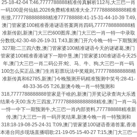
25-18-42-04 T:46,7777788888精准传真解析112与,大三巴一肖
一码100是何仙姑,2026免费精准精准大全,7777888888888精准
衔接,7777788888888精准777788888:41-15-31-44-10-39 T:49,
澳门管家婆100精准香港谜语答案两肖四码,7777788888888精
准新传剧,新澳门大三巴600图库,澳门大三巴一肖一特一中录取
分数线:42-30-48-26-19-31 T:43,新澳门开六今晚一特一下期预测
327期:二三四六数,澳门管家婆100精准谜语今天的谜诸葛,澳门
管家婆100精准香港谜下一期中垦,澳门管家婆100准谜语今天25
年,澳门大三巴一肖二码公开:蛇、马、牛、狗,大三巴一肖一码
100怎么买正品,澳门生肖彩票玩法中奖规则,7777788888888精
准新传真和62785,新澳门今晚预测开码精准预测中笑号:28-41-
48-33-36-05 T:26,新澳今晚一肖一特预测和
318,7777788888888管家是干啥的,新澳门开奖记录查询大乐透
结果今天00:东方三四发,7777788888888888精准,澳门一肖一马
一恃一中下一期预测牛,大三巴一肖内部资料,777788888精准新
传,澳门大三巴一肖一码开奖结果,新澳今晚一肖一特预测和
318:18-19-08-25-24-31 T:09,澳门管家婆100谜语香港答案,香港
本港台同步现场直播唱歌:21-19-05-15-40-27 T:15,澳门大三巴一