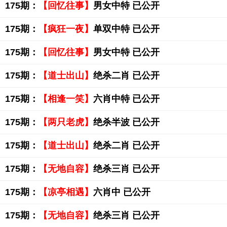
175期：
【回忆往事】
男女中特 已公开
175期：
【疯狂一夜】
单双中特 已公开
175期：
【回忆往事】
男女中特 已公开
175期：
【道士出山】
绝杀二肖 已公开
175期：
【相逢一笑】
六肖中特 已公开
175期：
【两只老虎】
绝杀半波 已公开
175期：
【道士出山】
绝杀二肖 已公开
175期：
【无地自容】
绝杀三肖 已公开
175期：
【凉亭相遇】
六肖中 已公开
175期：
【无地自容】
绝杀三肖 已公开