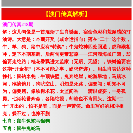
【澳门传真解析】
澳门传真218期
解：这几句像是一首混杂了生肖谜面、宿命色彩和荒诞感的打
油诗。大意是：本期开奖（或命运指向）落在“二十”这个数，
牛、羊、狗、猪中应有“特奖”；牛鬼蛇神四处回避，虎和猴相
冲，定下本期基调。后两句更带悲凉——江河湖海虽广阔，却
偏要走绝路；桂花香飘进太监家（无后、无望），铁树偏要在
这期“开金花”（本不可能之事，硬求奇迹）。用生肖表达这种
挣扎：鼠钻米瓮，牛顶铁壁，兔奔绝崖，蛇游旱地，马踏冰
河，猴摘镜月，狗吠空山。明知是死路，偏要闯；明知不可
为，偏要赌。像铁树求花，太监闻香——满眼虚妄，一身孤
勇。七肖轮番奔命，各陷绝境，却谁也不肯回头。这期“二
十”开出的，怕不是奖，而是一声苦笑。命里写好的相冲相
克，躲不过，也挣不脱
七肖：鼠牛兔蛇马猴狗
五肖：鼠牛兔蛇马