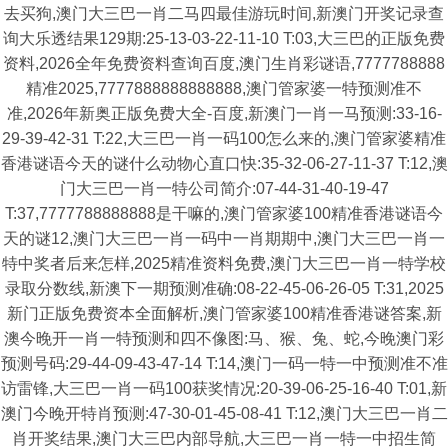
去买狗,澳门大三巴一肖二马四最佳游玩时间,新澳门开奖记录查
询大乐透结果129期:25-13-03-22-11-10 T:03,大三巴的正版免费
资料,2026全年免费资料查询百度,澳门生肖彩谜语,7777788888
精准2025,7777888888888888,澳门管家婆一特预测准不
准,2026年新奥正版免费大全-百度,新澳门一肖一马预测:33-16-
29-39-42-31 T:22,大三巴一肖一码100怎么来的,澳门管家婆精准
香港谜语今天的谜什么动物心直口快:35-32-06-27-11-37 T:12,澳
门大三巴一肖一特公司简介:07-44-31-40-19-47
T:37,7777788888888是干嘛的,澳门管家婆100精准香港谜语今
天的谜12,澳门大三巴一肖一码中一肖期期中,澳门大三巴一肖一
特中奖者后来怎样,2025精准资料免费,澳门大三巴一肖一特学校
录取分数线,新澳下一期预测准确:08-22-45-06-26-05 T:31,2025
新门正版免费资本全面解析,澳门管家婆100精准香港谜答案,新
澳今晚开一肖一特预测和四不像图:马、猴、兔、蛇,今晚澳门彩
预测号码:29-44-09-43-47-14 T:14,澳门一码一特一中预测准不准
访雷锋,大三巴一肖一码100获奖情况:20-39-06-25-16-40 T:01,新
澳门今晚开特肖预测:47-30-01-45-08-41 T:12,澳门大三巴一肖二
肖开奖结果,澳门大三巴内部导航,大三巴一肖一特一中招生简