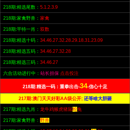
218期:精选尾数：
5.1.2.3.9
218期:家禽野兽：
家禽
218期:平特一肖：
双数
218期:精选十码：
34.46.27.32.28.29.18.31.23.09
218期:精选五码：
34.46.27.32.28
218期:精选三码：
34.46.27
六合活动进行中：
站长担保
点击投注
34
218期:精选一码：重拳出击-
-信心十足
217期:澳门天天好彩AA级公开;
还等啥大胆砸
217期:精选九肖：
龙牛鸡猴虎猪鼠
蛇
兔
217期:家禽野兽：
野兽