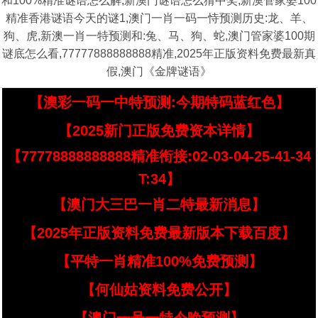
和100%精准谜语怎么解,新澳门谜语怎么猜中奖,新澳管家婆100
精准香港谜语今天的谜1,澳门一肖一码一恃预测历史:龙、羊、
狗、虎,新澳一肖一特预测和:兔、马、狗、蛇,澳门管家婆100期
谜底怎么看,77777888888888精准,2025年正版资料免费最新真
假,澳门《金牌谜语》
【澳彩一码一中特预测:今期特码蓝红色】
【2025新门正版免费资本详情】
【77778888888888精准衔接:02-03-04-25-41-34
T:34】
【澳门大三巴一肖二特最新消息】
【2025年正版资料免费最新版本下载百度】
【平特一肖精准100%免费预测】
【何仙姑资料免费公开】