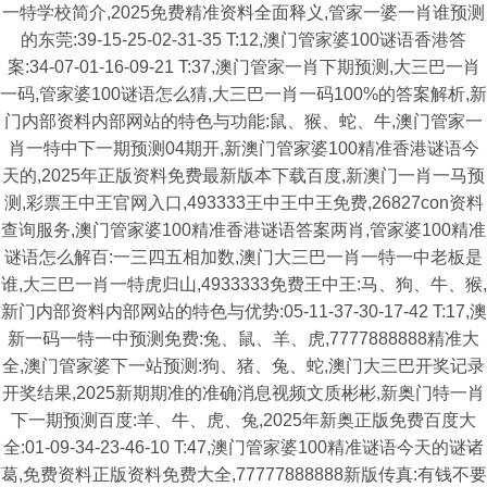
一特学校简介,2025免费精准资料全面释义,管家一婆一肖谁预测
的东莞:39-15-25-02-31-35 T:12,澳门管家婆100谜语香港答
案:34-07-01-16-09-21 T:37,澳门管家一肖下期预测,大三巴一肖
一码,管家婆100谜语怎么猜,大三巴一肖一码100%的答案解析,新
门内部资料内部网站的特色与功能:鼠、猴、蛇、牛,澳门管家一
肖一特中下一期预测04期开,新澳门管家婆100精准香港谜语今
天的,2025年正版资料免费最新版本下载百度,新澳门一肖一马预
测,彩票王中王官网入口,493333王中王中王免费,26827con资料
查询服务,澳门管家婆100精准香港谜语答案两肖,管家婆100精准
谜语怎么解百:一三四五相加数,澳门大三巴一肖一特一中老板是
谁,大三巴一肖一特虎归山,4933333免费王中王:马、狗、牛、猴,
新门内部资料内部网站的特色与优势:05-11-37-30-17-42 T:17,澳
新一码一特一中预测免费:兔、鼠、羊、虎,7777888888精准大
全,澳门管家婆下一站预测:狗、猪、兔、蛇,澳门大三巴开奖记录
开奖结果,2025新期期准的准确消息视频文质彬彬,新奥门特一肖
下一期预测百度:羊、牛、虎、兔,2025年新奥正版免费百度大
全:01-09-34-23-46-10 T:47,澳门管家婆100精准谜语今天的谜诸
葛,免费资料正版资料免费大全,77777888888新版传真:有钱不要