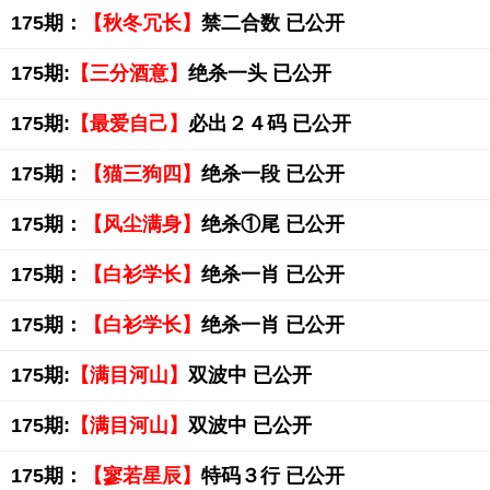
175期：
【秋冬冗长】
禁二合数 已公开
175期:
【三分酒意】
绝杀一头 已公开
175期:
【最爱自己】
必出２４码 已公开
175期：
【猫三狗四】
绝杀一段 已公开
175期：
【风尘满身】
绝杀①尾 已公开
175期：
【白衫学长】
绝杀一肖 已公开
175期：
【白衫学长】
绝杀一肖 已公开
175期:
【满目河山】
双波中 已公开
175期:
【满目河山】
双波中 已公开
175期：
【寥若星辰】
特码３行 已公开