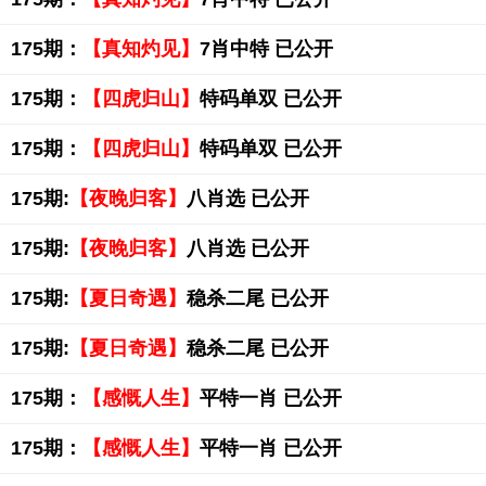
175期：
【真知灼见】
7肖中特 已公开
175期：
【四虎归山】
特码单双 已公开
175期：
【四虎归山】
特码单双 已公开
175期:
【夜晚归客】
八肖选 已公开
175期:
【夜晚归客】
八肖选 已公开
175期:
【夏日奇遇】
稳杀二尾 已公开
175期:
【夏日奇遇】
稳杀二尾 已公开
175期：
【感慨人生】
平特一肖 已公开
175期：
【感慨人生】
平特一肖 已公开