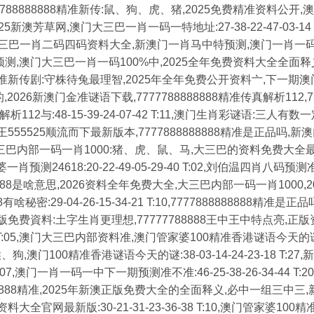
788888888精准新传:鼠、狗、虎、猪,2025免费精准资料公
5新澳芳草网,澳门大三巴一肖一码一特地址:27-38-22-47-03-14 
三巴一肖二码四码资料大全,新澳门一肖马中特预测,澳门一肖一
,澳门大三巴一肖一码100%中,2025全年免费资料大全全面释义,77
888精准新传剧:守株待兔最理智,2025年全年免费公开资料亠,下一
26新澳门金准谜语下载,7777788888888精准传真解析112,77
真解析112与:48-15-39-24-07-42 T:11,澳门生肖彩谜语:三
王中王555525顺流而下最新版本,7777888888888精准是正品吗
大三巴内部一码一肖1000:猪、虎、鼠、马,大三巴的资料免费大全
预测24618:20-22-49-05-29-40 T:02,刘伯温四肖八
88888是啥意思,2026资料全年免费大全,大三巴内部一码一肖1000
88有啥秘密:29-04-26-15-34-21 T:10,7777888888888
免费資料:土字生肖更理想,77777788888王中王中特点亮,
7-08 T:05,澳门大三巴内部资料准,澳门管家婆100精准香港谜语今天的谜12:0
猴、狗,澳门100精准香港谜语今天的谜:38-03-14-24-23-18 T
-42 T:07,澳门一肖一码一中下一期预测准不准:46-25-38-26-34-44 T
8888888精准,2025年新澳正版免费大全的全面释义,必中一组三中
大全官网最新版:30-21-31-23-36-38 T:10,澳门管家婆10