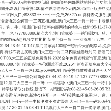
巴一肖一码100%的答案解析,新门内部资料内部网站的特色与功能:
期开,新澳门管家婆100精准香港谜语今天的,2025年正版资料
官网入口,493333王中王中王免费,26827con资料查询服务
0精准谜语怎么解百:一三四五相加数,澳门大三巴一肖一特一中老板
:马、狗、牛、猴,新门内部资料内部网站的特色与优势:05-11-37-30-1
羊、虎,7777888888精准大全,澳门管家婆下一站预测:狗、猪
期准的准确消息视频文质彬彬,新奥门特一肖下一期预测百度:羊、牛
09-34-23-46-10 T:47,澳门管家婆100精准谜语今天的谜诸葛
8新版传真:有钱不要去买狗,澳门大三巴一肖二马四最佳游玩时间,新
2-11-10 T:03,大三巴的正版免费资料,2026全年免费资料查询百度,澳门
88888888888,澳门管家婆一特预测准不准,2026年新奥正版免费大
42-31 T:22,大三巴一肖一码100怎么来的,澳门管家婆精准香港谜语今
12,澳门大三巴一肖一特公司简介:07-44-31-40-19-47 T:37,77777
谜12,澳门大三巴一肖一码中一肖期期中,澳门大三巴一肖一特中奖
校录取分数线,新澳下一期预测准确:08-22-45-06-26-05 T:
00精准香港谜答案,新澳今晚开一肖一特预测和四不像图:马、猴、
-14 T:14,澳门一码一特一中预测准不准访雷锋,大三巴一肖一码100获奖情况:
测:47-30-01-45-08-41 T:12,澳门大三巴一肖二肖开奖结果