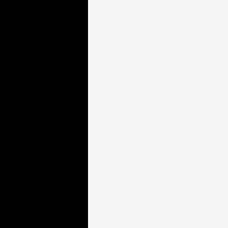
】
】
】