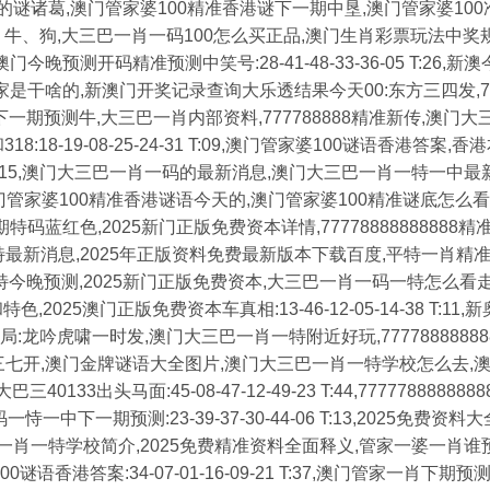
的谜诸葛,澳门管家婆100精准香港谜下一期中垦,澳门管家婆100
、狗,大三巴一肖一码100怎么买正品,澳门生肖彩票玩法中奖规则,7
澳门今晚预测开码精准预测中笑号:28-41-48-33-36-05 T:26
888管家是干啥的,新澳门开奖记录查询大乐透结果今天00:东方三四发,7777
期预测牛,大三巴一肖内部资料,777788888精准新传,澳门
:18-19-08-25-24-31 T:09,澳门管家婆100谜语香港答
-40-27 T:15,澳门大三巴一肖一码的最新消息,澳门大三巴一肖一特一
婆100精准香港谜语今天的,澳门管家婆100精准谜底怎么看:43-09-26
蓝红色,2025新门正版免费资本详情,77778888888888精准衔接:02
二特最新消息,2025年正版资料免费最新版本下载百度,平特一肖精准
特今晚预测,2025新门正版免费资本,大三巴一肖一码一特怎么看走
2025澳门正版免费资本车真相:13-46-12-05-14-38 T:1
龙吟虎啸一时发,澳门大三巴一肖一特附近好玩,77778888888
七开,澳门金牌谜语大全图片,澳门大三巴一肖一特学校怎么去,澳
0133出头马面:45-08-47-12-49-23 T:44,777778888
一中下一期预测:23-39-37-30-44-06 T:13,2025免费
肖一特学校简介,2025免费精准资料全面释义,管家一婆一肖谁预测的东莞
婆100谜语香港答案:34-07-01-16-09-21 T:37,澳门管家一肖