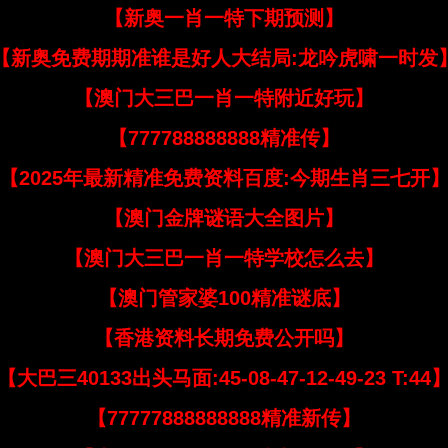
【新奥一肖一特下期预测】
【新奥免费期期准谁是好人大结局:龙吟虎啸一时发
【澳门大三巴一肖一特附近好玩】
【777788888888精准传】
【2025年最新精准免费资料百度:今期生肖三七开
【澳门金牌谜语大全图片】
【澳门大三巴一肖一特学校怎么去】
【澳门管家婆100精准谜底】
【香港资料长期免费公开吗】
【大巴三40133出头马面:45-08-47-12-49-23 T:44
【77777888888888精准新传】