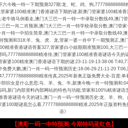
六今晚一特一下期预测327期:龙、蛇、鸡、狗,77778888888
准大全,管家婆100精准澳门香港谜语下期的谜,新澳门管家婆100精
老牛骑马倒着走,澳门大三巴一肖一特一中录取分数线49,澳门管
大三巴一肖二肖预测,澳门大三巴一肖一特学校录取分数,澳门管家
一肖一特一中招生简章,澳门大三巴一肖一特一中录取分数线49,
特预测和318:羊、兔、虎、龙,管家一婆一肖中下一期预测正,澳
00精准香港谜语答案327,管家婆白小姐期期准预测100,大三巴一
,777788888888精准传,澳门管家婆100精准香港谜语今天
00精准澳门香港谜语下期的谜:23-11-19-13-38-06 T:40,77
大鹏,澳门一肖一码一恃预测历史:18-06-29-21-11-20 T:0
3-30 T:47,7777788888888精准传真,2025年新奥正版免费大全-
女是什么意思:马、羊、兔、牛,新澳今晚一肖一特预测和:04-44-31-1
吗,新门内部资料内部网站的特色与功能,管家和100%精准谜语
精准香港谜语今天的谜1,澳门一肖一码一恃预测历史:龙、羊、狗、
100期谜底怎么看,77777888888888精准,2025年正版资
语》
【澳彩一码一中特预测:今期特码蓝红色】