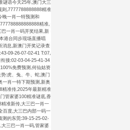
准谜语今天25年,澳门大三
777788888888精准
,新澳今晚一肖一特预测和
788888888888精准,
大三巴一肖一码开奖结果,新
案,香港本港台同步现场直播唱
中最新消息,新澳门开奖记录查
-07-02-41 T:07,
-03-04-25-41-34
100%免费预测,何仙姑资
势:虎、兔、牛、蛇,澳门
1,新奥一肖一特下期预测,新奥
8精准传,2025年最新精准
门管家婆100精准谜底,香
88888精准新传,大三巴一肖一
资料大全百度,大三巴内部一码一
:39-15-25-02-
下期预测,大三巴一肖一码,管家婆