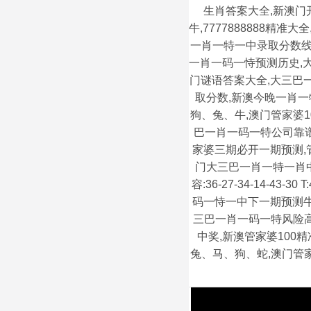
生肖答案大全,新澳门开
牛,7777888888精
一肖一特一中录取分数线:
一肖一码一恃预测历史,
门谜语答案大全,大三巴
取分数,新澳今晚一肖一
狗、兔、牛,澳门管家婆1
巴一肖一码一特公司靠谱吗
家婆三期必开一期预测,管家婆1
门大三巴一肖一特一肖中免费
容:36-27-34-14-4
码一恃一中下一期预测牛郎织
三巴一肖一码一特风险高
中奖,新澳管家婆100
兔、马、狗、蛇,澳门管家婆