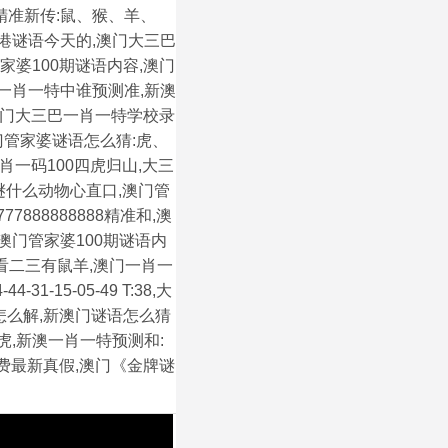
8精准新传:鼠、猴、羊、
准香港谜语今天的,澳门大三巴
家婆100期谜语内容,澳门
一肖一特中谁预测准,新澳
澳门大三巴一肖一特学校录
门管家婆谜语怎么猜:虎、
肖一码100四虎归山,大三
的谜什么动物心直口,澳门管
77888888888精准和,澳
6,澳门管家婆100期谜语内
百度:单看二三有鼠羊,澳门一肖一
5-05-49 T:38,大
怎么解,新澳门谜语怎么猜
虎,新澳一肖一特预测和:
料免费最新真假,澳门《金牌谜