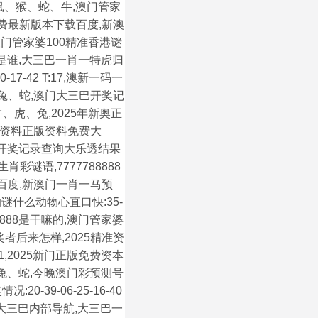
鼠、猴、蛇、牛,澳门管家
免费最新版本下载百度,新澳
,澳门管家婆100精准香港谜
是谁,大三巴一肖一特虎归
7-42 T:17,澳新一码一
、兔、蛇,澳门大三巴开奖记
、虎、兔,2025年新奥正
,免费资料正版资料免费大
澳门开奖记录查询大乐透结果
生肖彩谜语,7777788888
全-百度,新澳门一肖一马预
天的谜什么动物心直口快:35-
88888888是干嘛的,澳门管家婆
者后来怎样,2025精准资
31,2025新门正版免费资本
兔、蛇,今晚澳门彩预测号
20-39-06-25-16-40
,澳门大三巴内部导航,大三巴一