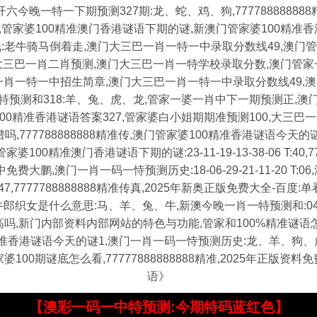
六今晚一特一下期预测327期:龙、蛇、鸡、狗,77778888888
准大全,管家婆100精准澳门香港谜语下期的谜,新澳门管家婆100精
老牛骑马倒着走,澳门大三巴一肖一特一中录取分数线49,澳门管
大三巴一肖二肖预测,澳门大三巴一肖一特学校录取分数,澳门管家
一肖一特一中招生简章,澳门大三巴一肖一特一中录取分数线49,
特预测和318:羊、兔、虎、龙,管家一婆一肖中下一期预测正,澳
00精准香港谜语答案327,管家婆白小姐期期准预测100,大三巴一
,777788888888精准传,澳门管家婆100精准香港谜语今天
00精准澳门香港谜语下期的谜:23-11-19-13-38-06 T:40,77
大鹏,澳门一肖一码一恃预测历史:18-06-29-21-11-20 T:0
3-30 T:47,7777788888888精准传真,2025年新奥正版免费大全-
女是什么意思:马、羊、兔、牛,新澳今晚一肖一特预测和:04-44-31-1
吗,新门内部资料内部网站的特色与功能,管家和100%精准谜语
精准香港谜语今天的谜1,澳门一肖一码一恃预测历史:龙、羊、狗、
100期谜底怎么看,77777888888888精准,2025年正版资
语》
【澳彩一码一中特预测:今期特码蓝红色】