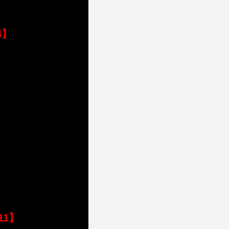
4】
】
11】