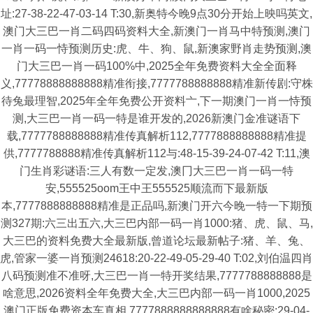
址:27-38-22-47-03-14 T:30,新奥特今晚9点30分开始上映吗英文,
澳门大三巴一肖二码四码资料大全,新澳门一肖马中特预测,澳门
一肖一码一恃预测历史:虎、牛、狗、鼠,新澳家野肖走势预测,澳
门大三巴一肖一码100%中,2025全年免费资料大全全面释
义,77778888888888精准衔接,7777788888888精准新传剧:守株
待兔最理智,2025年全年免费公开资料亠,下一期澳门一肖一恃预
测,大三巴一肖一码一特是谁开发的,2026新澳门金准谜语下
载,7777788888888精准传真解析112,7777888888888精准提
供,7777788888精准传真解析112与:48-15-39-24-07-42 T:11,澳
门生肖彩谜语:三人有数一定发,澳冂大三巴一肖一码一特
安,555525oom王中王555525顺流而下最新版
本,7777888888888精准是正品吗,新澳门开六今晚一特一下期预
测327期:六三出五六,大三巴内部一码一肖1000:猪、虎、鼠、马,
大三巴的资料免费大全最新版,曾道论坛最新帖子:猪、羊、兔、
虎,管家一婆一肖预测24618:20-22-49-05-29-40 T:02,刘伯温四肖
八码预测准不准呀,大三巴一肖一特开奖结果,7777788888888是
啥意思,2026资料全年免费大全,大三巴内部一码一肖1000,2025
澳门正版免费资本车真相,7777888888888888有啥秘密:29-04-