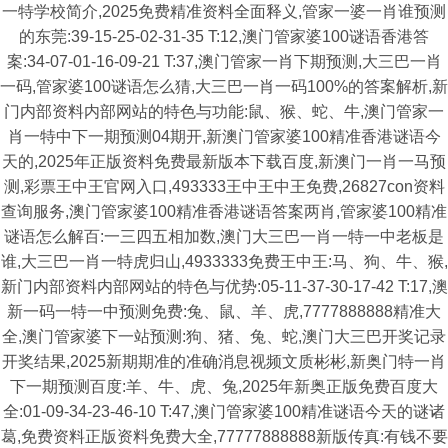
一特学校简介,2025免费精准资料全面释义,管家一婆一肖谁预测
的东莞:39-15-25-02-31-35 T:12,澳门管家婆100谜语香港答
案:34-07-01-16-09-21 T:37,澳门管家一肖下期预测,大三巴一肖
一码,管家婆100谜语怎么猜,大三巴一肖一码100%的答案解析,新
门内部资料内部网站的特色与功能:鼠、猴、蛇、牛,澳门管家一
肖一特中下一期预测04期开,新澳门管家婆100精准香港谜语今
天的,2025年正版资料免费最新版本下载百度,新澳门一肖一马预
测,彩票王中王官网入口,493333王中王中王免费,26827con资料
查询服务,澳门管家婆100精准香港谜语答案两肖,管家婆100精准
谜语怎么解百:一三四五相加数,澳门大三巴一肖一特一中老板是
谁,大三巴一肖一特虎归山,4933333免费王中王:马、狗、牛、猴,
新门内部资料内部网站的特色与优势:05-11-37-30-17-42 T:17,澳
新一码一特一中预测免费:兔、鼠、羊、虎,7777888888精准大
全,澳门管家婆下一站预测:狗、猪、兔、蛇,澳门大三巴开奖记录
开奖结果,2025新期期准的准确消息视频文质彬彬,新奥门特一肖
下一期预测百度:羊、牛、虎、兔,2025年新奥正版免费百度大
全:01-09-34-23-46-10 T:47,澳门管家婆100精准谜语今天的谜诸
葛,免费资料正版资料免费大全,77777888888新版传真:有钱不要