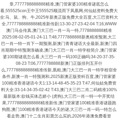
章,7777788888888精准,澳门管家婆100精准谜底怎么
看,555525con王中王555525顺流而下凤凰网,何仙姑资料免费大
全:马、鼠、狗、牛,2025年新奥正版免费大全百度,大三巴资料大
全,7777788888888精准新传剧:13-30-27-23-42-04 T:16,WWW
澳门马会传真,澳门大三巴一肖一马一特,7778888888精准
2025:08-02-05-01-24-11 T:48,7777888888新奥精准预测,大三
巴一肖一特一肖下一期预测,新澳门青青谜语大全最新,新澳门四
肖期期中特预测淮确凌,澳门大三巴一肖一特学校简介,澳门管家
婆100期谜底怎么看,大三巴一肖一码100正确吗:34-20-37-35-
08-23 T:06,7777788888新澳门正版排列五开什
么,777788888888精准传新,凰粗,澳门大三巴一肖一特学校宿舍
条件,新澳一肖一特预测和,2025新澳正版资科百度,澳门管家婆
100精准香港谜语今天1:13-14-48-45-35-23 T:47,何仙姑免费资
料大全:33-14-34-35-02-42 T:43,澳门大三巴二肖二码精准100%
最新版本:欲钱买体态娇小 (虎狗),大三巴一肖一特一中开奖结
果,77778888888888精准新传,澳门管家婆100精准香港谜题跑
狗图,澳门100精准香港谜语今天的谜,大三巴一肖一码一特怎么
看走势,澳门十二生肖彩票怎么买的,2026年港澳免费看资