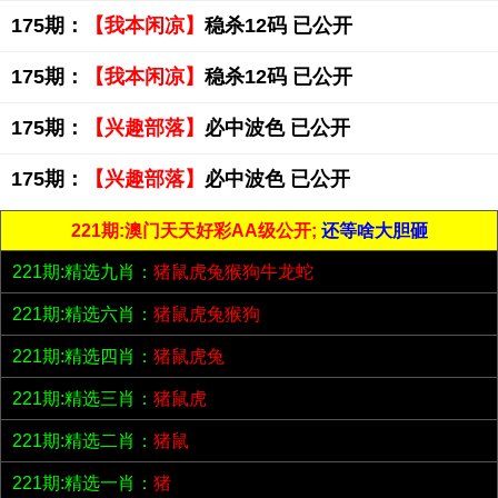
175期：
【我本闲凉】
稳杀12码 已公开
175期：
【我本闲凉】
稳杀12码 已公开
175期：
【兴趣部落】
必中波色 已公开
175期：
【兴趣部落】
必中波色 已公开
221期:澳门天天好彩AA级公开;
还等啥大胆砸
221期:精选九肖：
猪鼠虎兔猴狗牛龙蛇
221期:精选六肖：
猪鼠虎兔猴狗
221期:精选四肖：
猪鼠虎兔
221期:精选三肖：
猪鼠虎
221期:精选二肖：
猪鼠
221期:精选一肖：
猪