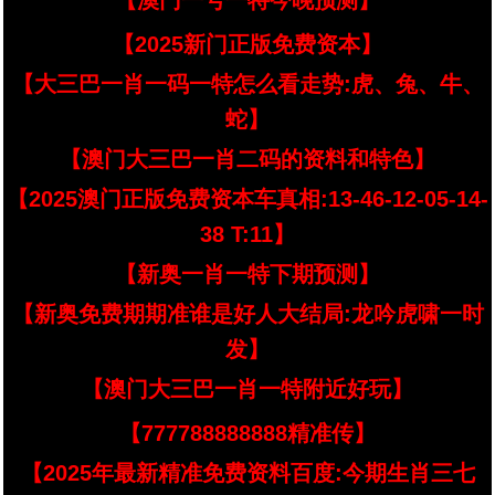
【澳门一号一特今晚预测】
【2025新门正版免费资本】
【大三巴一肖一码一特怎么看走势:虎、兔、牛、
蛇】
【澳门大三巴一肖二码的资料和特色】
【2025澳门正版免费资本车真相:13-46-12-05-14-
38 T:11】
【新奥一肖一特下期预测】
【新奥免费期期准谁是好人大结局:龙吟虎啸一时
发】
【澳门大三巴一肖一特附近好玩】
【777788888888精准传】
【2025年最新精准免费资料百度:今期生肖三七