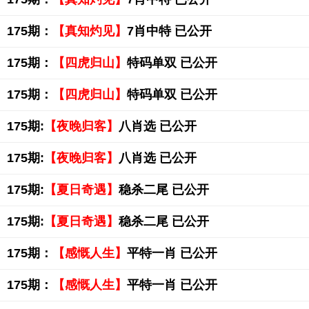
175期：
【真知灼见】
7肖中特 已公开
175期：
【四虎归山】
特码单双 已公开
175期：
【四虎归山】
特码单双 已公开
175期:
【夜晚归客】
八肖选 已公开
175期:
【夜晚归客】
八肖选 已公开
175期:
【夏日奇遇】
稳杀二尾 已公开
175期:
【夏日奇遇】
稳杀二尾 已公开
175期：
【感慨人生】
平特一肖 已公开
175期：
【感慨人生】
平特一肖 已公开