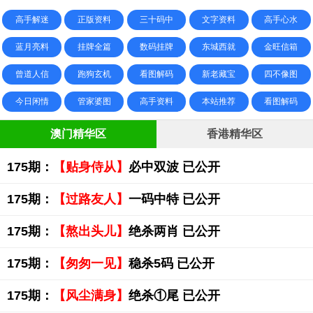
高手解迷
正版资料
三十码中
文字资料
高手心水
蓝月亮料
挂牌全篇
数码挂牌
东城西就
金旺信箱
曾道人信
跑狗玄机
看图解码
新老藏宝
四不像图
今日闲情
管家婆图
高手资料
本站推荐
看图解码
澳门精华区
香港精华区
175期：
【贴身侍从】
必中双波 已公开
175期：
【过路友人】
一码中特 已公开
175期：
【熬出头儿】
绝杀两肖 已公开
175期：
【匆匆一见】
稳杀5码 已公开
175期：
【风尘满身】
绝杀①尾 已公开