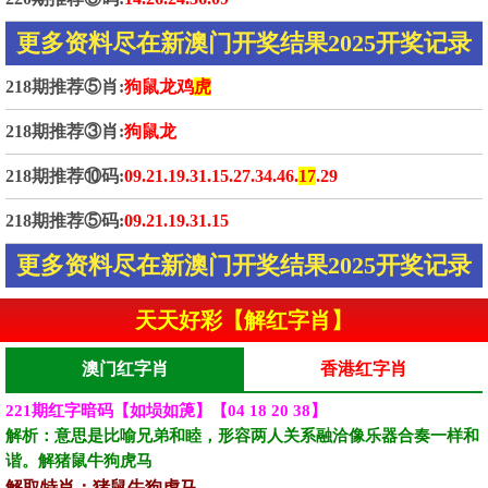
更多资料尽在新澳门开奖结果2025开奖记录
218期推荐⑤肖:
狗鼠龙鸡
虎
218期推荐③肖:
狗鼠龙
218期推荐⑩码:
09.21.19.31.15.27.34.46.
17
.29
218期推荐⑤码:
09.21.19.31.15
更多资料尽在新澳门开奖结果2025开奖记录
天天好彩【解红字肖】
澳门红字肖
香港红字肖
221期红字暗码【如埙如箎】【04 18 20 38】
解析：‌‌意思是‌比喻兄弟和睦‌，形容两人关系融洽像乐器合奏一样和
谐。解猪鼠牛狗虎马‌‌‌‌‌‌‌
解取特肖：猪鼠牛狗虎马