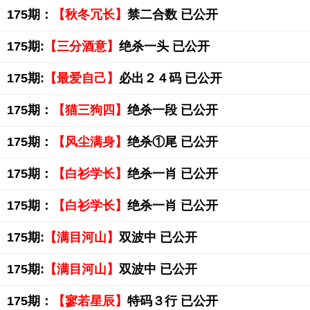
175期：
【秋冬冗长】
禁二合数 已公开
175期:
【三分酒意】
绝杀一头 已公开
175期:
【最爱自己】
必出２４码 已公开
175期：
【猫三狗四】
绝杀一段 已公开
175期：
【风尘满身】
绝杀①尾 已公开
175期：
【白衫学长】
绝杀一肖 已公开
175期：
【白衫学长】
绝杀一肖 已公开
175期:
【满目河山】
双波中 已公开
175期:
【满目河山】
双波中 已公开
175期：
【寥若星辰】
特码３行 已公开