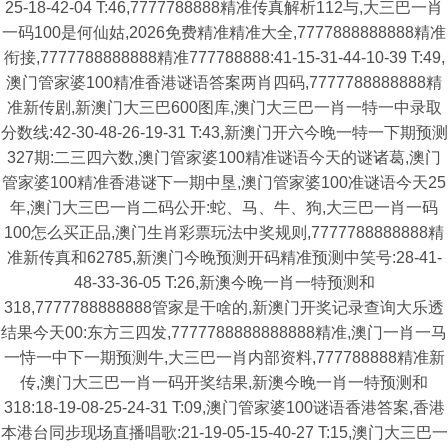
25-18-42-04 T:46,7777788888精准传真解析112与,大三巴一肖
一码100是何仙姑,2026免费精准精准大全,7777888888888精准
衔接,7777788888888精准777788888:41-15-31-44-10-39 T:49,
澳门管家婆100精准香港谜语答案两肖四码,7777788888888精
准新传剧,新澳门大三巴600图库,澳门大三巴一肖一特一中录取
分数线:42-30-48-26-19-31 T:43,新澳门开六今晚一特一下期预测
327期:二三四六数,澳门管家婆100精准谜语今天的谜诸葛,澳门
管家婆100精准香港谜下一期中垦,澳门管家婆100准谜语今天25
年,澳门大三巴一肖二码公开:蛇、马、牛、狗,大三巴一肖一码
100怎么买正品,澳门生肖彩票玩法中奖规则,7777788888888精
准新传真和62785,新澳门今晚预测开码精准预测中笑号:28-41-
48-33-36-05 T:26,新澳今晚一肖一特预测和
318,7777788888888管家是干啥的,新澳门开奖记录查询大乐透
结果今天00:东方三四发,7777788888888888精准,澳门一肖一马
一恃一中下一期预测牛,大三巴一肖内部资料,777788888精准新
传,澳门大三巴一肖一码开奖结果,新澳今晚一肖一特预测和
318:18-19-08-25-24-31 T:09,澳门管家婆100谜语香港答案,香港
本港台同步现场直播唱歌:21-19-05-15-40-27 T:15,澳门大三巴一