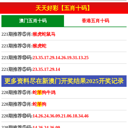
天天好彩【五肖十码】
澳门五肖十码
香港五肖十码
221期推荐⑤肖:
猴虎蛇鼠马
221期推荐③肖:
猴虎蛇
221期推荐⑩码:
23.35.17.29.14.26.19.31.13.25
221期推荐⑤码:
23.35.17.29.14
更多资料尽在新澳门开奖结果2025开奖记录
220期推荐⑤肖:
蛇
羊
狗牛鸡
220期推荐③肖:
蛇
羊
狗
220期推荐⑩码:
14.26.24.36.09.21.06.18.34.46
220期推荐⑤码:
14.26.24.36.09