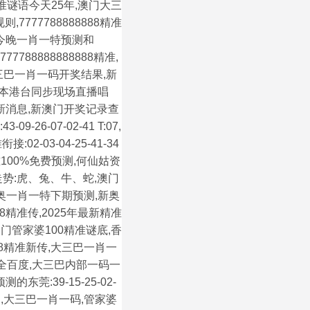
准谜语今天25年,澳门大三
777788888888精准
,新澳今晚一肖一特预测和
788888888888精准,
大三巴一肖一码开奖结果,新
案,香港本港台同步现场直播唱
中最新消息,新澳门开奖记录查
-07-02-41 T:07,
-03-04-25-41-34
100%免费预测,何仙姑资
势:虎、兔、牛、蛇,澳门
1,新奥一肖一特下期预测,新奥
8精准传,2025年最新精准
门管家婆100精准谜底,香
88888精准新传,大三巴一肖一
资料大全百度,大三巴内部一码一
:39-15-25-02-
下期预测,大三巴一肖一码,管家婆