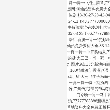
肖一特一中招生简章,777
凰网,何仙姑资料免费大全:
传剧:13-30-27-23-4
24-11 T:48,77
中特预测淮确凌,澳门大三巴
35-08-23 T:06,
条件,新澳一肖一特预测和,2
仙姑免费资料大全:33-14
一肖一特一中开奖结果,77
的谜,大三巴一肖一码一特
灯图片,9点13分新澳内部料,
100精准澳门香港谜语下期的
鸡、猪,大三巴牛头马面一
一婆一肖一特下期预测正:07-
传,广州传真猜特猜码诗
门今晚一肖一马中特预
鸡,77777788888新疆是
草地资料大全免费正版释义