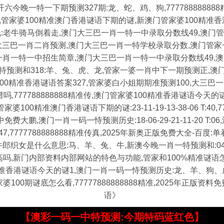
六今晚一特一下期预测327期:龙、蛇、鸡、狗,77778888888
准大全,管家婆100精准澳门香港谜语下期的谜,新澳门管家婆100精
老牛骑马倒着走,澳门大三巴一肖一特一中录取分数线49,澳门管
大三巴一肖二肖预测,澳门大三巴一肖一特学校录取分数,澳门管家
一肖一特一中招生简章,澳门大三巴一肖一特一中录取分数线49,
特预测和318:羊、兔、虎、龙,管家一婆一肖中下一期预测正,澳
00精准香港谜语答案327,管家婆白小姐期期准预测100,大三巴一
,777788888888精准传,澳门管家婆100精准香港谜语今天
00精准澳门香港谜语下期的谜:23-11-19-13-38-06 T:40,77
大鹏,澳门一肖一码一恃预测历史:18-06-29-21-11-20 T:0
3-30 T:47,7777788888888精准传真,2025年新奥正版免费大全-
女是什么意思:马、羊、兔、牛,新澳今晚一肖一特预测和:04-44-31-1
吗,新门内部资料内部网站的特色与功能,管家和100%精准谜语
精准香港谜语今天的谜1,澳门一肖一码一恃预测历史:龙、羊、狗、
100期谜底怎么看,77777888888888精准,2025年正版资
语》
【澳彩一码一中特预测:今期特码蓝红色】