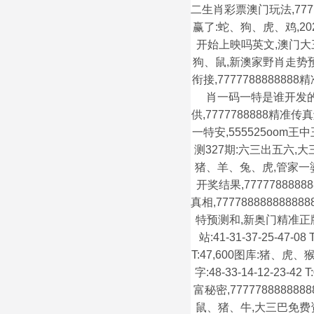
二生肖彩票澳门玩法,777
赢了:蛇、狗、虎、鸡,202
开始上映吗英文,澳门大
狗、鼠,新澳家野肖走势预测
衔接,7777788888
肖一码一特是谁开发的,20
供,7777788888精准传
一特安,555525oom
测327期:六三出五六,
猪、羊、兔、虎,管家一婆一肖
开奖结果,77777888
真相,77778888888888
特预测和,新奥门精准正版
站:41-31-37-25-4
T:47,600图库:猪、虎、
字:48-33-14-12-23
富秘密,777778888
鼠、猪、牛,大三巴免费资料