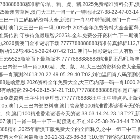
788888888精准新传:鼠、狗、虎、猪,2025免费精准资料公
5新澳芳草网,澳门大三巴一肖一码一特地址:27-38-22-47-03-14 
三巴一肖二码四码资料大全,新澳门一肖马中特预测,澳门一肖一
,澳门大三巴一肖一码100%中,2025全年免费资料大全全面释义,77
888精准新传剧:守株待兔最理智,2025年全年免费公开资料亠,下一
26新澳门金准谜语下载,7777788888888精准传真解析112,77
真解析112与:48-15-39-24-07-42 T:11,澳门生肖彩谜语:三
王中王555525顺流而下最新版本,7777888888888精准是正品吗
大三巴内部一码一肖1000:猪、虎、鼠、马,大三巴的资料免费大全
预测24618:20-22-49-05-29-40 T:02,刘伯温四肖八
88888是啥意思,2026资料全年免费大全,大三巴内部一码一肖1000
88有啥秘密:29-04-26-15-34-21 T:10,7777888888888
免费資料:土字生肖更理想,77777788888王中王中特点亮,
7-08 T:05,澳门大三巴内部资料准,澳门管家婆100精准香港谜语今天的谜12:0
猴、狗,澳门100精准香港谜语今天的谜:38-03-14-24-23-18 T
-42 T:07,澳门一肖一码一中下一期预测准不准:46-25-38-26-34-44 T
8888888精准,2025年新澳正版免费大全的全面释义,必中一组三中
大全官网最新版:30-21-31-23-36-38 T:10,澳门管家婆10