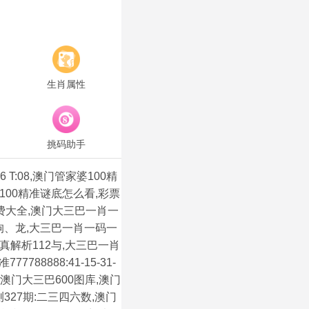
生肖属性
挑码助手
6 T:08,澳门管家婆100精
100精准谜底怎么看,彩票
免费大全,澳门大三巴一肖一
狗、龙,大三巴一肖一码一
精准传真解析112与,大三巴一肖
7788888:41-15-31-
,新澳门大三巴600图库,澳门
测327期:二三四六数,澳门