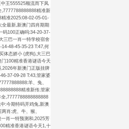
王中王555525顺流而下凤
77788888888精准新
2025:08-02-05-01-
谜语大全最新,新澳门四肖期期
0正确吗:34-20-37-
粗,澳门大三巴一肖一特学校宿舍
45-35-23 T:47,何
钱买体态娇小 (虎狗),大三巴
,澳门100精准香港谜语今天
,2026年新澳门正版挂牌
7-09-28 T:43,管家婆
7777888888:羊、兔、
888888精准新传,管家
7777788888888888
中:今期特码开鸡兔,新澳
答案两肖:虎、牛、猴、
3,新澳一肖一特预测和,2025芳
00精准香港谜语今天1,十