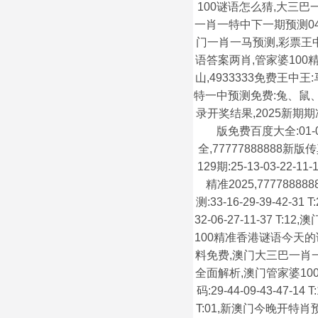
100谜语怎么猜,大三
一肖一特中下一期预测04
门一肖一马预测,彩票王中王
语答案两肖,管家婆10
山,4933333免费王中王
特一中预测免费:兔、鼠、
录开奖结果,2025新期
版免费百度大全:01-
全,7777788888
129期:25-13-03-2
精准2025,77778
测:33-16-29-39-
32-06-27-11-37 T:
100精准香港谜语今天的
料免费,澳门大三巴一肖一特学
全面解析,澳门管家婆1
码:29-44-09-43-47
T:01,新澳门今晚开特肖预