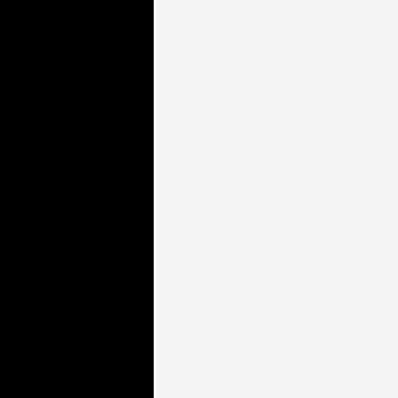
】
】
】