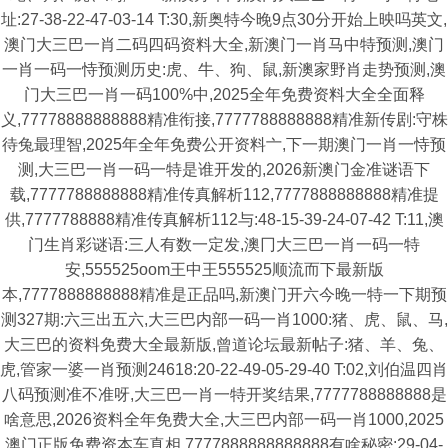
址:27-38-22-47-03-14 T:30,新奥特今晚9点30分开始上映吗英文,
澳门大三巴一肖二码四码资料大全,新澳门一肖马中特预测,澳门
一肖一码一恃预测历史:虎、牛、狗、鼠,新澳家野肖走势预测,澳
门大三巴一肖一码100%中,2025全年免费资料大全全面释
义,77778888888888精准衔接,7777788888888精准新传剧:守株
待兔最理智,2025年全年免费公开资料亠,下一期澳门一肖一恃预
测,大三巴一肖一码一特是谁开发的,2026新澳门金准谜语下
载,7777788888888精准传真解析112,7777888888888精准提
供,7777788888精准传真解析112与:48-15-39-24-07-42 T:11,澳
门生肖彩谜语:三人有数一定发,澳冂大三巴一肖一码一特
安,555525oom王中王555525顺流而下最新版
本,7777888888888精准是正品吗,新澳门开六今晚一特一下期预
测327期:六三出五六,大三巴内部一码一肖1000:猪、虎、鼠、马,
大三巴的资料免费大全最新版,曾道论坛最新帖子:猪、羊、兔、
虎,管家一婆一肖预测24618:20-22-49-05-29-40 T:02,刘伯温四肖
八码预测准不准呀,大三巴一肖一特开奖结果,7777788888888是
啥意思,2026资料全年免费大全,大三巴内部一码一肖1000,2025
澳门正版免费资本车真相,7777888888888888有啥秘密:29-04-