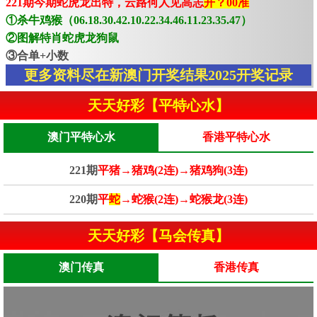
221期今期蛇虎龙出特，云路何人见高志
开？00准
①杀牛鸡猴（06.18.30.42.10.22.34.46.11.23.35.47）
②图解特肖蛇虎龙狗鼠
③合单+小数
更多资料尽在新澳门开奖结果2025开奖记录
天天好彩【平特心水】
澳门平特心水
香港平特心水
221期
平猪→猪鸡(2连)→猪鸡狗(3连)
220期
平
蛇
→蛇猴(2连)→蛇猴龙(3连)
天天好彩【马会传真】
澳门传真
香港传真