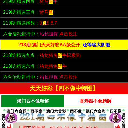
219期:精选四肖：
猪马
鼠
牛
219期:精选三肖：
猪马
鼠
219期:精选尾数：
9.
3
.8.5.7
六合活动进行中：
站长担保
点击投注
218期:澳门天天好彩AA级公开;
还等啥大胆砸
218期:精选九肖：
鸡龙猪兔
虎
牛鼠猴狗
218期:精选六肖：
鸡龙猪兔
虎
牛
六合活动进行中：
站长担保
点击投注
天天好彩【四不像中特图】
澳门四不像精解
香港四不像精解