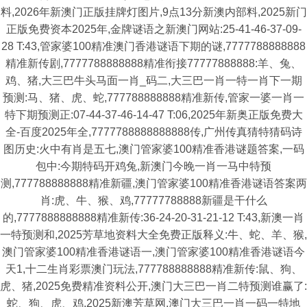
料,2026年新澳门正版挂牌灯图片,9点13分新澳内部料,2025新门
正版免费资本2025年,金牌谜语之新澳门网站:25-41-46-37-09-
28 T:43,管家婆100精准澳门香港谜语下期的谜,7777788888888
精准新传剧,7777788888888精准衔接77777888888:羊、兔、
鸡、猪,大三巴牛头马面一肖_码二,大三巴一肖一特一肖下一期
预测:马、猪、虎、蛇,777788888888精准新传,管家一婆一肖一
特下期预测正:07-44-37-46-14-47 T:06,2025年新奥正版免费大
全-百度2025年全,7777788888888888传,广州传真猜特猜码诗
图历史:火中有肖是五七,澳门管家婆100精准香港谜题答案,一码
包中:今期特码开鸡兔,新澳门今晚一肖一马中特预
测,777788888888精准新疆,澳门管家婆100精准香港谜语答案两
肖:虎、牛、猴、鸡,77777788888新疆是干什么
的,7777888888888精准新传:36-24-20-31-21-12 T:43,新澳一肖
一特预测和,2025芳草地资料大全免费正版释义:牛、蛇、羊、猴,
澳门管家婆100精准香港谜语一,澳门管家婆100精准香港谜语今
天1,十二生肖彩票澳门玩法,777788888888精准新传:鼠、狗、
虎、猪,2025免费精准资料公开,澳门大三巴一肖二特预测谁赢了:
蛇、狗、虎、鸡,2025新澳芳草网,澳门大三巴一肖一码一特地