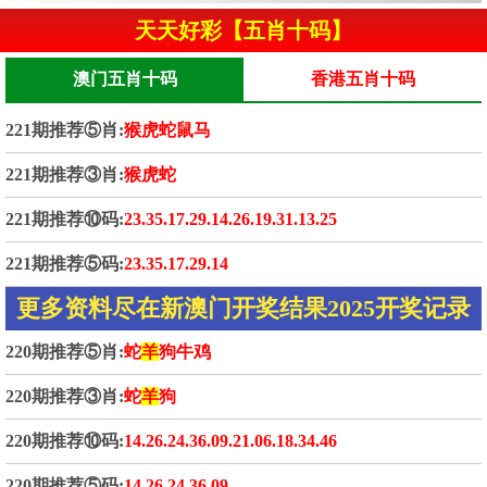
天天好彩【五肖十码】
澳门五肖十码
香港五肖十码
221期推荐⑤肖:
猴虎蛇鼠马
221期推荐③肖:
猴虎蛇
221期推荐⑩码:
23.35.17.29.14.26.19.31.13.25
221期推荐⑤码:
23.35.17.29.14
更多资料尽在新澳门开奖结果2025开奖记录
220期推荐⑤肖:
蛇
羊
狗牛鸡
220期推荐③肖:
蛇
羊
狗
220期推荐⑩码:
14.26.24.36.09.21.06.18.34.46
220期推荐⑤码:
14.26.24.36.09