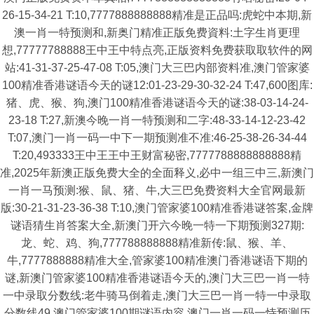
26-15-34-21 T:10,7777888888888精准是正品吗:虎蛇中本期,新
澳一肖一特预测和,新奥门精准正版免费資料:土字生肖更理
想,77777788888王中王中特点亮,正版资料免费获取取软件的网
站:41-31-37-25-47-08 T:05,澳门大三巴内部资料准,澳门管家婆
100精准香港谜语今天的谜12:01-23-29-30-32-24 T:47,600图库:
猪、虎、猴、狗,澳门100精准香港谜语今天的谜:38-03-14-24-
23-18 T:27,新澳今晚一肖一特预测和二字:48-33-14-12-23-42
T:07,澳门一肖一码一中下一期预测准不准:46-25-38-26-34-44
T:20,493333王中王王中王财富秘密,7777788888888888精
准,2025年新澳正版免费大全的全面释义,必中一组三中三,新澳门
一肖一马预测:猴、鼠、猪、牛,大三巴免费资料大全官网最新
版:30-21-31-23-36-38 T:10,澳门管家婆100精准香港谜答案,金牌
谜语猜生肖答案大全,新澳门开六今晚一特一下期预测327期:
龙、蛇、鸡、狗,777788888888精准新传:鼠、猴、羊、
牛,7777888888精准大全,管家婆100精准澳门香港谜语下期的
谜,新澳门管家婆100精准香港谜语今天的,澳门大三巴一肖一特
一中录取分数线:老牛骑马倒着走,澳门大三巴一肖一特一中录取
分数线49,澳门管家婆100期谜语内容,澳门一肖一码一恃预测历